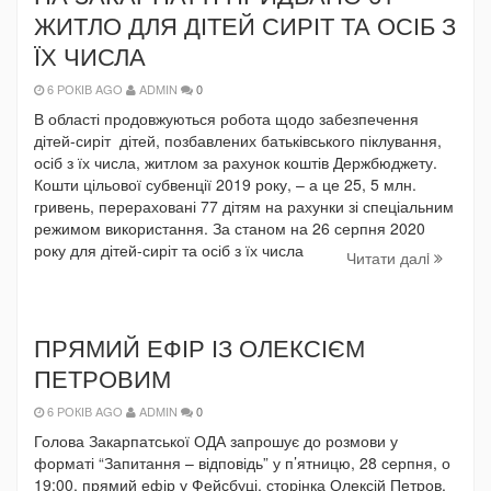
ЖИТЛО ДЛЯ ДІТЕЙ СИРІТ ТА ОСІБ З
ЇХ ЧИСЛА
6 РОКІВ AGO
ADMIN
0
В області продовжуються робота щодо забезпечення
дітей-сиріт дітей, позбавлених батьківського піклування,
осіб з їх числа, житлом за рахунок коштів Держбюджету.
Кошти цільової субвенції 2019 року, – а це 25, 5 млн.
гривень, перераховані 77 дітям на рахунки зі спеціальним
режимом використання. За станом на 26 серпня 2020
року для дітей-сиріт та осіб з їх числа
Читати далi
ПРЯМИЙ ЕФІР ІЗ ОЛЕКСІЄМ
ПЕТРОВИМ
6 РОКІВ AGO
ADMIN
0
Голова Закарпатської ОДА запрошує до розмови у
форматі “Запитання – відповідь” у п’ятницю, 28 серпня, о
19:00, прямий ефір у Фейсбуці, сторінка Олексій Петров.