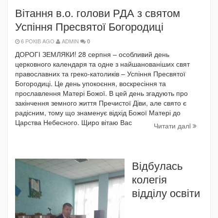
Вітання в.о. голови РДА з святом
Успіння Пресвятої Богородиці
6 РОКІВ AGO
ADMIN
0
ДОРОГІ ЗЕМЛЯКИ! 28 серпня – особливий день
церковного календаря та одне з найшанованіших свят
православних та греко-католиків – Успіння Пресвятої
Богородиці. Це день упокоєння, воскресіння та
прославлення Матері Божої. В цей день згадують про
закінчення земного життя Пречистої Діви, але свято є
радісним, тому що знаменує відхід Божої Матері до
Царства Небесного. Щиро вітаю Вас
Читати далi
Відбулась
колегія
відділу освіти