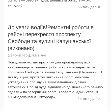
область — 3993 випадки; Волинська область — 5471
випадок;
Читати далi
До уваги водіїв!Ремонтні роботи в
районі перехрестя проспекту
Свободи та вулиці Капушанської
(виконано)
6 РОКІВ AGO
ADMIN
0
Повідомляємо, що протягом дня проводитимуться
аварійно-відновлювальні роботи в районі перехрестя
проспекту Свободи та вулиці Капушанської (Перемоги). В
зв’язку з цим, протягом виконання робіт, можливе
ускладнення проїзду на вищезазначеній ділянці
автошляху. Проїзд буде відновлено до звичайного режиму
одразу ж по завершенні робіт. З повагою, адміністрація
КП «Водоканал м. Ужгорода»
Читати далi