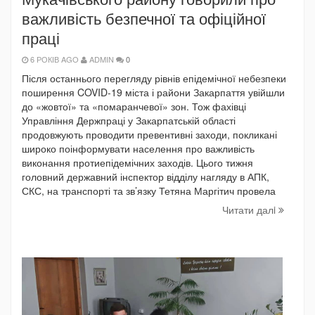
важливість безпечної та офіційної
праці
6 РОКІВ AGO
ADMIN
0
Після останнього перегляду рівнів епідемічної небезпеки
поширення COVID-19 міста і райони Закарпаття увійшли
до «жовтої» та «помаранчевої» зон. Тож фахівці
Управління Держпраці у Закарпатській області
продовжують проводити превентивні заходи, покликані
широко поінформувати населення про важливість
виконання протиепідемічних заходів. Цього тижня
головний державний інспектор відділу нагляду в АПК,
СКС, на транспорті та зв’язку Тетяна Маргітич провела
Читати далi