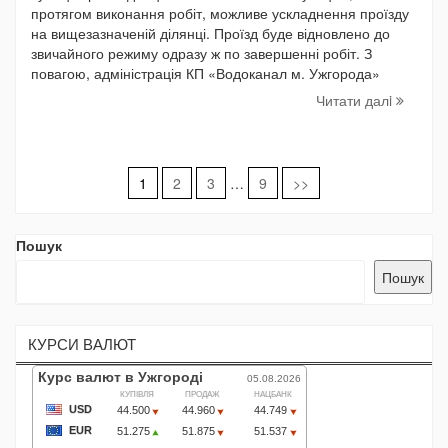
протягом виконання робіт, можливе ускладнення проїзду
на вищезазначеній ділянці. Проїзд буде відновлено до
звичайного режиму одразу ж по завершенні робіт. З
повагою, адміністрація КП «Водоканал м. Ужгорода»
Читати далi
Навігація
1
2
3
…
9
>>
записів
Пошук
Пошук
КУРСИ ВАЛЮТ