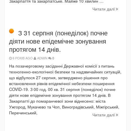
Закарпаття та закарпатське. Майже 10 хвилин …
Читати далi
З 31 серпня (понеділок) почне
діяти нове епідемічне зонування
протягом 14 днів.
6 РОКІВ AGO
ADMIN
0
На позачерговому засіданні Державної комісії з питань
техногенно-екологічної безпеки та надзвичайних ситуацій,
що відбулося 27 серпня, затверджено рішення про
встановлення рівнів епідемічної небезпеки поширення
COVID-19. З 00 год. 00 хв. 31 серпня (понеділок) почне
діяти нове епідемічне зонування протягом 14 днів. В
Закарпатті до помаранчевої зони віднесено: міста
Ужгород, Мукачево та Чоп, Виноградівський, Міжгірський,
Перечинський,
Читати далi