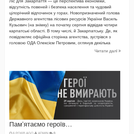
Ліс для Закарпаття — це перспектива економіки,
відсутність повеней і безпека населення та чудовий
цілорічний відпочинок у горах. Новопризначений голова
Державного агентства лісових ресурсів України Василь
Кузьович (на знімку) на початку серпня відвідав чотири
карпатські області. В тому числі, й Закарпатську. Де, як
повідомляє офіційна сторінка агентства, зустрівся з
головою ОДА Олексієм Петровим, оглянув декілька
Читати далi
Пам’ятаємо героїв…
6 РОКІВ AGO
ADMIN
0