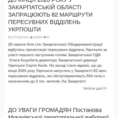
ЗАКАРПАТСЬКІЙ ОБЛАСТІ
ЗАПРАЦЮЮТЬ 82 МАРШРУТИ
ПЕРЕСУВНИХ ВІДДІЛЕНЬ
УКРПОШТИ
6 РОКІВ AGO
ADMIN
0
26 серпня біля стін Закарпатської Облдержамністрації
відбулась презентація пересувних відділень Укрпошти за
участі першого заступника голови Закарпатської ОДА
Олега Коцюбита директора Закарпатської дирекції
Укрпошти Сергія Калія. На заході стало відомо, що до
кінця 2020 року Укрпошта запустить у Закарпатті 82 авто
пересувних відділень, які обслуговуватимуть 504 села з
населенням до 2 тис. жителів. На Закарпатті
Читати далi
ДО УВАГИ ГРОМАДЯН Постанова
Мукачівської територіальної виборчої