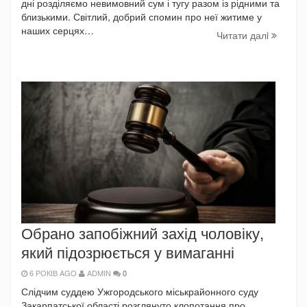
дні розділяємо невимовний сум і тугу разом із рідними та
близькими. Світлий, добрий спомин про неї житиме у
наших серцях…
Читати далi
Обрано запобіжний захід чоловіку,
який підозрюється у вимаганні
6 РОКІВ AGO
ADMIN
0
Слідчим суддею Ужгородського міськрайонного суду
Закарпатської області розглянуто клопотання про