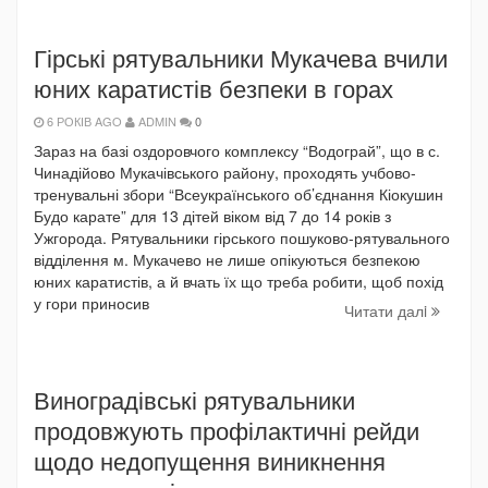
Гірські рятувальники Мукачева вчили
юних каратистів безпеки в горах
6 РОКІВ AGO
ADMIN
0
Зараз на базі оздоровчого комплексу “Водограй”, що в с.
Чинадійово Мукачівського району, проходять учбово-
тренувальні збори “Всеукраїнського об’єднання Кіокушин
Будо карате” для 13 дітей віком від 7 до 14 років з
Ужгорода. Рятувальники гірського пошуково-рятувального
відділення м. Мукачево не лише опікуються безпекою
юних каратистів, а й вчать їх що треба робити, щоб похід
у гори приносив
Читати далi
Виноградівські рятувальники
продовжують профілактичні рейди
щодо недопущення виникнення