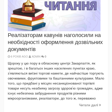
Реалізаторам кавунів наголосили на
необхідності оформлення дозвільних
документів
6 РОКІВ AGO
ADMIN
0
Щороку у цю пору в обласному центрі Закарпаття, як
зрештою, і в багатьох інших населених пунктах краю,
з’являються виїзні торгові намети, де найчастіше торгують
овочевими, фруктовими та баштанними культурами. Мало
того, що придбані у місцях несанкціонованої торгівлі
товари несуть неабияку загрозу здоров’ю громадян, адже
існує небезпека забруднення продуктів різними
мікроорганізмами, реалізатори, до того ж, переважно
Читати далi