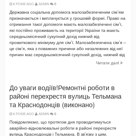
6 РОКІВ AGO
ADMIN
0
Державна соціальна допомога малозабезпеченим сім’ям
призначається і виплачується у грошовій формі. Право на
отримання такої допомоги мають малозабезпечені сім’ї,
які постійно проживають на території України та мають
середньомісячний сукупний дохід нижчий від
прожиткового мінімуму для сім’ї. Малозабезпечена сім’я –
це сім’я, яка з поважних причини або незалежних від неї
причин має середньомісячний сукупний дохід, нижчий від
Читати далi
До уваги водіїв!Ремонтні роботи в
районі перехрестя вулиць Тельмана
та Краснодонців (виконано)
6 РОКІВ AGO
ADMIN
0
Повідомляємо, що протягом дня проводитимуться
аварійно-відновлювальні роботи в районі перехрестя
вулиць Краснодонців і Тельмана. В зв’язку з цим,