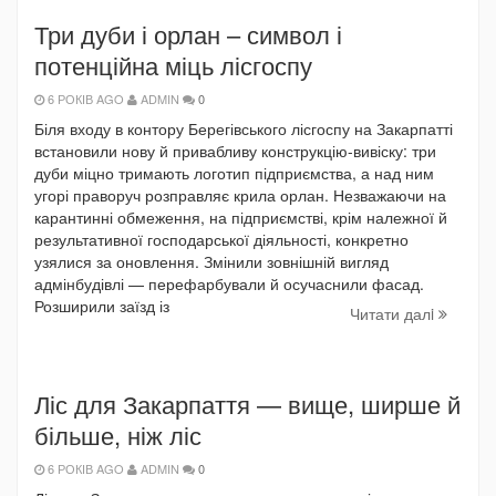
Три дуби і орлан – символ і
потенційна міць лісгоспу
6 РОКІВ AGO
ADMIN
0
Біля входу в контору Берегівського лісгоспу на Закарпатті
встановили нову й привабливу конструкцію-вивіску: три
дуби міцно тримають логотип підприємства, а над ним
угорі праворуч розправляє крила орлан. Незважаючи на
карантинні обмеження, на підприємстві, крім належної й
результативної господарської діяльності, конкретно
узялися за оновлення. Змінили зовнішній вигляд
адмінбудівлі — перефарбували й осучаснили фасад.
Розширили заїзд із
Читати далi
Ліс для Закарпаття — вище, ширше й
більше, ніж ліс
6 РОКІВ AGO
ADMIN
0