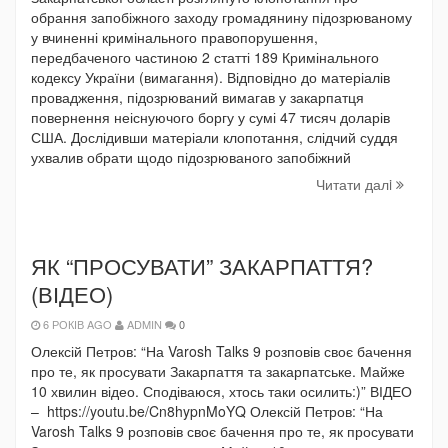
обрання запобіжного заходу громадянину підозрюваному
у вчиненні кримінального правопорушення,
передбаченого частиною 2 статті 189 Кримінального
кодексу України (вимагання). Відповідно до матеріалів
провадження, підозрюваний вимагав у закарпатця
повернення неіснуючого боргу у сумі 47 тисяч доларів
США. Дослідивши матеріали клопотання, слідчий суддя
ухвалив обрати щодо підозрюваного запобіжний
Читати далi
ЯК “ПРОСУВАТИ” ЗАКАРПАТТЯ?
(ВІДЕО)
6 РОКІВ AGO
ADMIN
0
Олексій Петров: “На Varosh Talks 9 розповів своє бачення
про те, як просувати Закарпаття та закарпатське. Майже
10 хвилин відео. Сподіваюся, хтось таки осилить:)” ВІДЕО
– https://youtu.be/Cn8hypnMoYQ Олексій Петров: “На
Varosh Talks 9 розповів своє бачення про те, як просувати