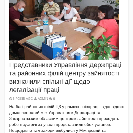
Представники Управління Держпраці
та районних філій центру зайнятості
визначили спільні дії щодо
легалізації праці
6 РОКІВ AGO
ADMIN
0
На базі районних філій ЦЗ у рамках співпраці і відповідних
домовленостей між Управлінням Держпраці та
Закарпатським обласним центром зайнятості проходять
робочі зустрічі за участі представників обох установ.
Нещодавно такі заходи відбулися у Міжгірській та