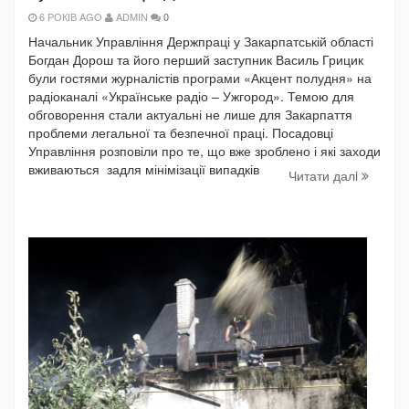
6 РОКІВ AGO
ADMIN
0
Начальник Управління Держпраці у Закарпатській області
Богдан Дорош та його перший заступник Василь Грицик
були гостями журналістів програми «Акцент полудня» на
радіоканалі «Українське радіо – Ужгород». Темою для
обговорення стали актуальні не лише для Закарпаття
проблеми легальної та безпечної праці. Посадовці
Управління розповіли про те, що вже зроблено і які заходи
вживаються задля мінімізації випадків
Читати далi