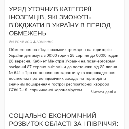
УРЯД УТОЧНИВ КАТЕГОРІЇ
ІНОЗЕМЦІВ, ЯКІ ЗМОЖУТЬ
В’ЇЖДЖАТИ В УКРАЇНУ В ПЕРІОД
ОБМЕЖЕНЬ
6 РОКІВ AGO
ADMIN
0
Обмеження на в’їзд іноземних громадян на територію
України діятимуть з 00:00 годин 28 серпня до 00:00 годин
28 вересня. Кабінет Міністрів України на позачерговому
засіданні 27 серпня вніс зміни до постанови від 22 липня
№ 641 «Про встановлення карантину та запровадження
посилених протиепідемічних заходів на території із
значним поширенням гострої респіраторної хвороби
COVID-19, спричиненої коронавірусом
Читати далi
СОЦІАЛЬНО-ЕКОНОМІЧНИЙ
РОЗВИТОК ОБЛАСТІ ЗА І ПІВРІЧЧЯ: