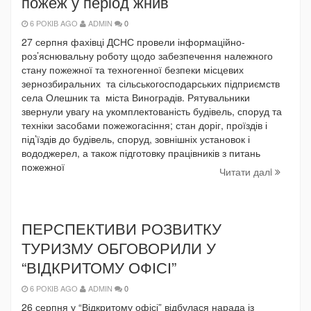
пожеж у період жнив
6 РОКІВ AGO
ADMIN
0
27 серпня фахівці ДСНС провели інформаційно-
роз’яснювальну роботу щодо забезпечення належного
стану пожежної та техногенної безпеки місцевих
зернозбиральних та сільськогосподарських підприємств
села Олешник та міста Виноградів. Рятувальники
звернули увагу на укомплектованість будівель, споруд та
техніки засобами пожежогасіння; стан доріг, проїздів і
під’їздів до будівель, споруд, зовнішніх установок і
вододжерел, а також підготовку працівників з питань
пожежної
Читати далi
ПЕРСПЕКТИВИ РОЗВИТКУ
ТУРИЗМУ ОБГОВОРИЛИ У
“ВІДКРИТОМУ ОФІСІ”
6 РОКІВ AGO
ADMIN
0
26 серпня у “Відкритому офісі” відбулася нарада із