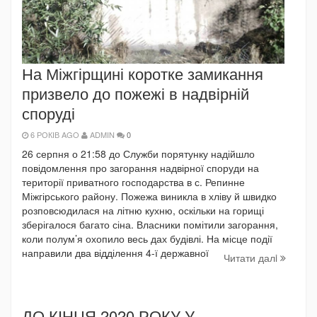
На Міжгірщині коротке замикання
призвело до пожежі в надвірній
споруді
6 РОКІВ AGO
ADMIN
0
26 серпня о 21:58 до Служби порятунку надійшло
повідомлення про загорання надвірної споруди на
території приватного господарства в с. Репинне
Міжгірського району. Пожежа виникла в хліву й швидко
розповсюдилася на літню кухню, оскільки на горищі
зберігалося багато сіна. Власники помітили загорання,
коли полум’я охопило весь дах будівлі. На місце події
направили два відділення 4-ї державної
Читати далi
ДО КІНЦЯ 2020 РОКУ У