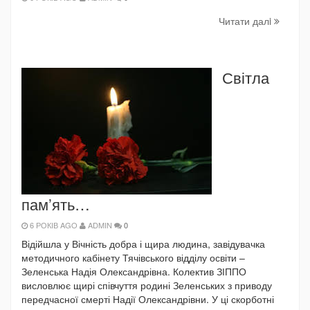
Читати далi
Світла
пам’ять…
6 РОКІВ AGO
ADMIN
0
Відійшла у Вічність добра і щира людина, завідувачка
методичного кабінету Тячівського відділу освіти –
Зеленська Надія Олександрівна. Колектив ЗІППО
висловлює щирі співчуття родині Зеленських з приводу
передчасної смерті Надії Олександрівни. У ці скорботні