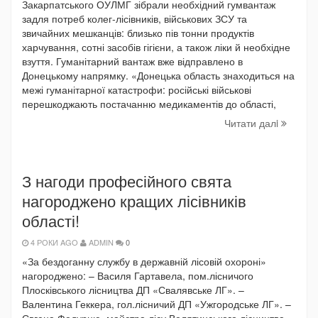
Закарпатського ОУЛМГ зібрали необхідний гумвантаж
задля потреб колег-лісівників, військових ЗСУ та
звичайних мешканців: близько пів тонни продуктів
харчування, сотні засобів гігієни, а також ліки й необхідне
взуття. Гуманітарний вантаж вже відправлено в
Донецькому напрямку. «Донецька область знаходиться на
межі гуманітарної катастрофи: російські військові
перешкоджають постачанню медикаментів до області,
Читати далi
З нагоди професійного свята
нагороджено кращих лісівників
області!
4 РОКИ AGO
ADMIN
0
«За бездоганну службу в державній лісовій охороні»
нагороджено: – Василя Гартавела, пом.лісничого
Плосківського лісництва ДП «Свалявське ЛГ». –
Валентина Геккера, гол.лісничий ДП «Ужгородське ЛГ». –