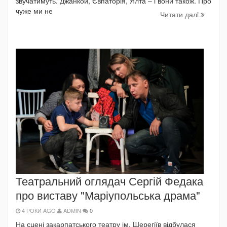
звучатимуть. Джанкой, Євпаторія, Ялта – і вони також. Про
чуже ми не
Читати далi
Театральний оглядач Сергій Федака
про виставу "Маріупольська драма"
4 РОКИ AGO
ADMIN
0
На сцені закарпатського театру ім. Шерегіїв відбулася