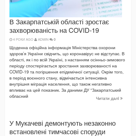
В Закарпатській області зростає
захворюваність на COVID-19
4 РОКИ AGO
ADMIN
0
Щоденна офіційна інформація Міністерства охорони
здоров’я України свідчить, що коронавірус не відступає. В
області, як і по всій Україні, з настанням осінньо-зимового
періоду спостерігається зростання захворюваності на
COVID-19 та погіршення епідемічної ситуації. Окрім того,
в період воєнного стану, відмічається інтенсивна
внутрішня міграція населення, що також негативно
впливає на цей показник. За даними ДУ “Закарпатський
обласний
Читати далi
У Мукачеві демонтують незаконно
встановлені тимчасові споруди