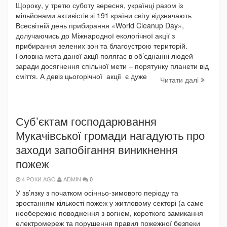
Щороку, у третю суботу вересня, українці разом із
мільйонами активістів зі 191 країни світу відзначають
Всесвітній день прибирання «World Cleanup Day»,
долучаючись до Міжнародної екологічної акції з
прибирання зелених зон та благоустрою територій.
Головна мета даної акції полягає в об’єднанні людей
заради досягнення спільної мети – порятунку планети від
сміття. А девіз цьогорічної акції є дуже
Читати далi
Суб’єктам господарювання
Мукачівської громади нагадують про
заходи запобігання виникнення
пожеж
4 РОКИ AGO
ADMIN
0
У зв’язку з початком осінньо-зимового періоду та
зростанням кількості пожеж у житловому секторі (а саме
необережне поводження з вогнем, короткого замикання
електромереж та порушення правил пожежної безпеки