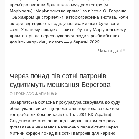
прем’єра вистави Донецького муздрамтеатру (м.
Маріуполь) “Маріупольська драма” за п’єсою О. Гавроша.
За жанром це сторітелінг, автобіографічна вистава, коли
актори відтворюють події, учасниками яких були вони
самі. У даному випадку — життя-буття у Маріупольскому
драмтеатрі, де переховувалися люди з розбомблених
домівок наприкінці лютого — у березні 2022
Читати далi
Через понад пів сотні патронів
судитимуть мешканця Берегова
4 РОКИ AGO
ADMIN
0
Закарпатська обласна прокуратура скерувала до суду
обвинувальний акт щодо жителя Берегова за фактом
контрабанди боєприпасів (ч. 1 ст. 201 КК України).
Слідством встановлено, що в червні поточного року
громадянин намагався незаконно перемістити через
митний кордон понад пів сотні патронів для нарізної