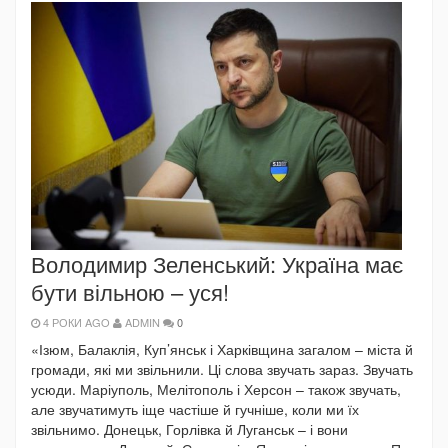
Володимир Зеленський: Україна має
бути вільною – уся!
4 РОКИ AGO
ADMIN
0
«Ізюм, Балаклія, Куп’янськ і Харківщина загалом – міста й
громади, які ми звільнили. Ці слова звучать зараз. Звучать
усюди. Маріуполь, Мелітополь і Херсон – також звучать,
але звучатимуть іще частіше й гучніше, коли ми їх
звільнимо. Донецьк, Горлівка й Луганськ – і вони