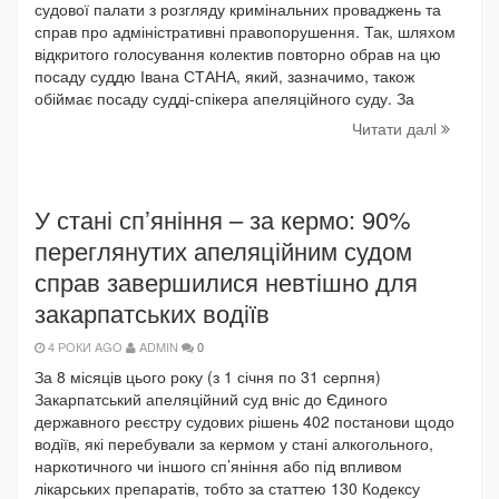
судової палати з розгляду кримінальних проваджень та
справ про адміністративні правопорушення. Так, шляхом
відкритого голосування колектив повторно обрав на цю
посаду суддю Івана СТАНА, який, зазначимо, також
обіймає посаду судді-спікера апеляційного суду. За
Читати далi
У стані сп’яніння – за кермо: 90%
переглянутих апеляційним судом
справ завершилися невтішно для
закарпатських водіїв
4 РОКИ AGO
ADMIN
0
За 8 місяців цього року (з 1 січня по 31 серпня)
Закарпатський апеляційний суд вніс до Єдиного
державного реєстру судових рішень 402 постанови щодо
водіїв, які перебували за кермом у стані алкогольного,
наркотичного чи іншого сп’яніння або під впливом
лікарських препаратів, тобто за статтею 130 Кодексу