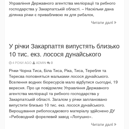
Управління Державного агентства меліорації та рибного
господарства у Закарпатській області. – Наскільки дана
ділянка річки є привабливою як для рибалок,
Читати далi
У річки Закарпаття випустять близько
10 тис. екз. лосося дунайського
4 РОКИ AGO
ADMIN
0
Річки Чорна Тиса, Біла Тиса, Ріка, Тиса, Теребля та
Тересва поповняться мальками лосося дунайського.
Вселення водних біоресурсів мало відбутися сьогодні, 19
вересня. Про це повідомляє Управління Державного
агентства меліорації та рибного господарства у
Закарпатській області. Загалом у річки заплановано
випустити близько 10 тис. екз. лосося дунайського.
Вирощування рибопосадкового матеріалу здійснено ДУ
«Рибоводний форелевий завод «Лопушно».
Читати далi