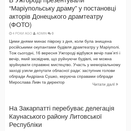
“Маріупольську драму” у постановці
акторів Донецького драмтеатру
(ФОТО)
4 РОКИ AGO
ADMIN
0
Цими днями минає півроку з дня, коли була знищена
російськими окупантами будівля драмтеатру у Маріуполі.
Тож сьогодні, 16 вересня Ужгороді відбувся вечір пам’яті і
вечір, який засвідчив, що руйнуючи будівлі, не можна
зруйнувати справжнє мистецтво. Участь у меморіальному
заході узяли депутати обласної ради: заступник голови
облради Андріана Сушко, керуюча справами облради
Мирослава Ливч та директор
Читати далi
На Закарпатті перебуває делегація
Каунаського району Литовської
Республіки