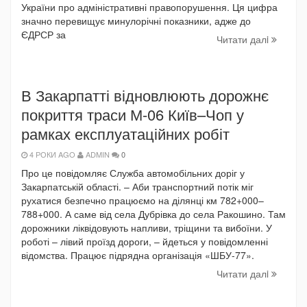
України про адміністративні правопорушення. Ця цифра
значно перевищує минулорічні показники, адже до
ЄДРСР за
Читати далi
В Закарпатті відновлюють дорожнє
покриття траси М-06 Київ–Чоп у
рамках експлуатаційних робіт
4 РОКИ AGO
ADMIN
0
Про це повідомляє Служба автомобільних доріг у
Закарпатській області. – Аби транспортний потік міг
рухатися безпечно працюємо на ділянці км 782+000–
788+000. А саме від села Дубрівка до села Ракошино. Там
дорожники ліквідовують напливи, тріщини та вибоїни. У
роботі – лівий проїзд дороги, – йдеться у повідомленні
відомства. Працює підрядна організація «ШБУ-77».
Читати далi