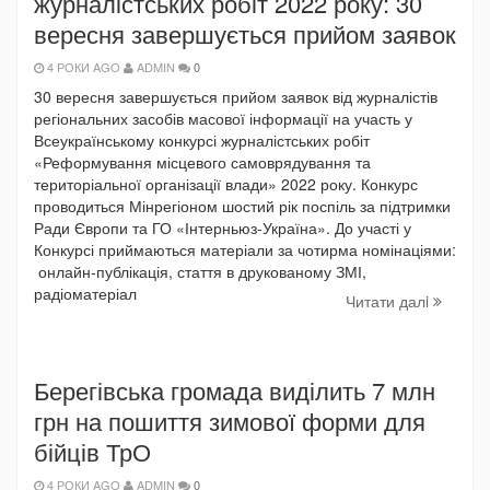
журналістських робіт 2022 року: 30
вересня завершується прийом заявок
4 РОКИ AGO
ADMIN
0
30 вересня завершується прийом заявок від журналістів
регіональних засобів масової інформації на участь у
Всеукраїнському конкурсі журналістських робіт
«Реформування місцевого самоврядування та
територіальної організації влади» 2022 року. Конкурс
проводиться Мінрегіоном шостий рік поспіль за підтримки
Ради Європи та ГО «Інтерньюз-Україна». До участі у
Конкурсі приймаються матеріали за чотирма номінаціями:
онлайн-публікація, стаття в друкованому ЗМІ,
радіоматеріал
Читати далi
Берегівська громада виділить 7 млн
грн на пошиття зимової форми для
бійців ТрО
4 РОКИ AGO
ADMIN
0