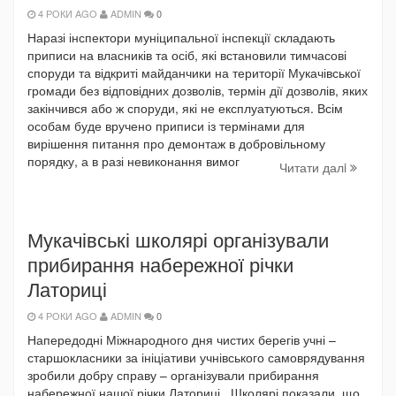
4 РОКИ AGO
ADMIN
0
Наразі інспектори муніципальної інспекції складають
приписи на власників та осіб, які встановили тимчасові
споруди та відкриті майданчики на території Мукачівської
громади без відповідних дозволів, термін дії дозволів, яких
закінчився або ж споруди, які не експлуатуються. Всім
особам буде вручено приписи із термінами для
вирішення питання про демонтаж в добровільному
порядку, а в разі невиконання вимог
Читати далi
Мукачівські школярі організували
прибирання набережної річки
Латориці
4 РОКИ AGO
ADMIN
0
Напередодні Міжнародного дня чистих берегів учні –
старшокласники за ініціативи учнівського самоврядування
зробили добру справу – організували прибирання
набережної нашої річки Латориці. Школярі показали, що