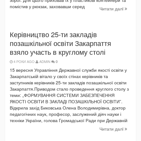
зброї. Для цього приховав їх у пластикові контейнери та
помістив у рюкзак, заховавши серед
Читати далi
Керівництво 25-ти закладів
позашкільної освіти Закарпаття
взяло участь в круглому столі
4 РОКИ AGO
ADMIN
0
15 вересня Управління Державної служби якості освіти у
Закарпатській вітало у своїх стінах керівників та
заступників керівників 25-ти закладів позашкільної освіти
Закарпаття.Приводом стало проведення круглого столу з
теми: „ФОРМУВАННЯ СИСТЕМИ ЗАБЕЗПЕЧЕННЯ
ЯКОСТІ ОСВІТИ В ЗАКЛАДІ ПОЗАШКІЛЬНОЇ ОСВІТИ”.
Відкрила захід Биковська Олена Володимирівна, доктор
педагогічних наук, професор, заслужений діяч науки і
техніки України, голова Громадської Ради при Державній
Читати далi