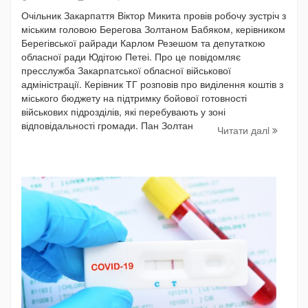
Очільник Закарпаття Віктор Микита провів робочу зустріч з
міським головою Берегова Золтаном Бабяком, керівником
Берегівської райради Карлом Резешом та депутаткою
обласної ради Юдітою Петеі. Про це повідомляє
пресслужба Закарпатської обласної військової
адміністрації. Керівник ТГ розповів про виділення коштів з
міського бюджету на підтримку бойової готовності
військових підрозділів, які перебувають у зоні
відповідальності громади. Пан Золтан
Читати далi