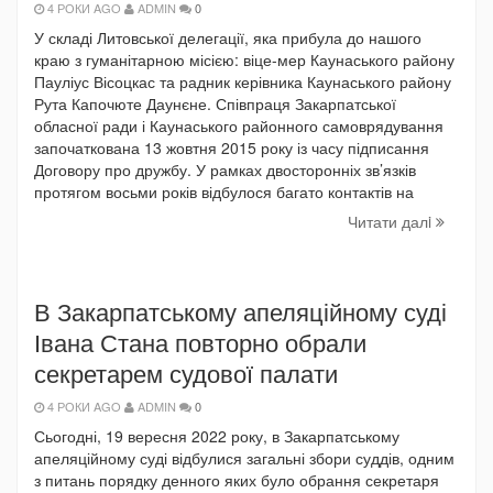
4 РОКИ AGO
ADMIN
0
У складі Литовської делегації, яка прибула до нашого
краю з гуманітарною місією: віце-мер Каунаського району
Пауліус Вісоцкас та радник керівника Каунаського району
Рута Капочюте Даунєне. Співпраця Закарпатської
обласної ради і Каунаського районного самоврядування
започаткована 13 жовтня 2015 року із часу підписання
Договору про дружбу. У рамках двосторонніх зв’язків
протягом восьми років відбулося багато контактів на
Читати далi
В Закарпатському апеляційному суді
Івана Стана повторно обрали
секретарем судової палати
4 РОКИ AGO
ADMIN
0
Сьогодні, 19 вересня 2022 року, в Закарпатському
апеляційному суді відбулися загальні збори суддів, одним
з питань порядку денного яких було обрання секретаря