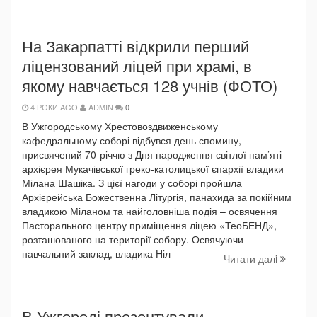
На Закарпатті відкрили перший
ліцензований ліцей при храмі, в
якому навчається 128 учнів (ФОТО)
4 РОКИ AGO
ADMIN
0
В Ужгородському Хрестовоздвиженському
кафедральному соборі відбувся день спомину,
присвячений 70-річчю з Дня народження світлої пам’яті
архієрея Мукачівської греко-католицької єпархії владики
Мілана Шашіка. З цієї нагоди у соборі пройшла
Архієрейська Божественна Літургія, панахида за покійним
владикою Міланом та найголовніша подія – освячення
Пасторального центру приміщення ліцею «ТеоБЕНД»,
розташованого на території собору. Освячуючи
навчальний заклад, владика Ніл
Читати далi
В Ужгороді презентували