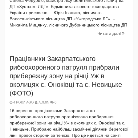
Євгена Федурцю, майстра лісу Велятинського лісництва
ДП «Хустське ЛДГ». Відмінника лісового господарства
України присвоєно: – Юрія Іваника, лісничого
Волосянківського лісництва ДП «Ужгородське ЛГ». –
Михайла Мицянку, лісничого Дубриницького лісництва ДП
Читати далi
Працівники Закарпатського
рибоохоронного патруля прибрали
прибережну зону на річці Уж в
околицях с. Оноківці та с. Невицьке
(ФОТО)
4 РОКИ AGO
ADMIN
0
16 вересня, працівниками Закарпатського
рибоохоронного патруля організовано прибирання
прибережної зони на річці Уж в околицях с. Оноківці та с.
Невицьке. Прибрано найбільш засмічені ділянки берегової
лінії правої сторони за течією. Про це йдеться на сайті