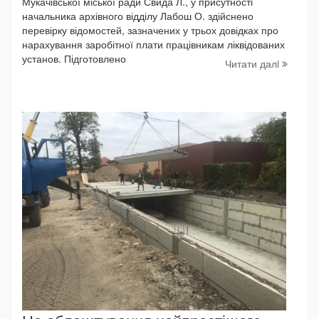
Мукачівської міської ради Свида Л., у присутності
начальника архівного відділу Лабош О. здійснено
перевірку відомостей, зазначених у трьох довідках про
нарахування заробітної плати працівникам ліквідованих
установ. Підготовлено
Читати далi