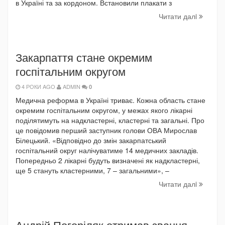
в Україні та за кордоном. Встановили плакати з
Читати далi
Закарпаття стане окремим
госпітальним округом
4 РОКИ AGO
ADMIN
0
Медична реформа в Україні триває. Кожна область стане
окремим госпітальним округом, у межах якого лікарні
поділятимуть на надкластерні, кластерні та загальні. Про
це повідомив перший заступник голови ОВА Мирослав
Білецький. «Відповідно до змін закарпатський
госпітальний округ налічуватиме 14 медичних закладів.
Попередньо 2 лікарні будуть визначені як надкластерні,
ще 5 стануть кластерними, 7 – загальними», –
Читати далi
Андрій Погоріляк отримав звання