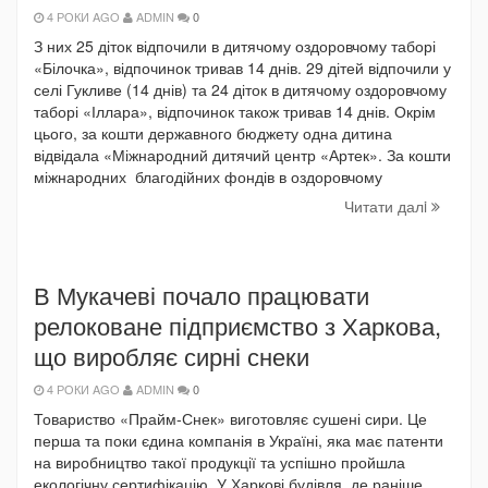
4 РОКИ AGO
ADMIN
0
З них 25 діток відпочили в дитячому оздоровчому таборі
«Білочка», відпочинок тривав 14 днів. 29 дітей відпочили у
селі Гукливе (14 днів) та 24 діток в дитячому оздоровчому
таборі «Іллара», відпочинок також тривав 14 днів. Окрім
цього, за кошти державного бюджету одна дитина
відвідала «Міжнародний дитячий центр «Артек». За кошти
міжнародних благодійних фондів в оздоровчому
Читати далi
В Мукачеві почало працювати
релоковане підприємство з Харкова,
що виробляє сирні снеки
4 РОКИ AGO
ADMIN
0
Товариство «Прайм-Снек» виготовляє сушені сири. Це
перша та поки єдина компанія в Україні, яка має патенти
на виробництво такої продукції та успішно пройшла
екологічну сертифікацію. У Харкові будівля, де раніше