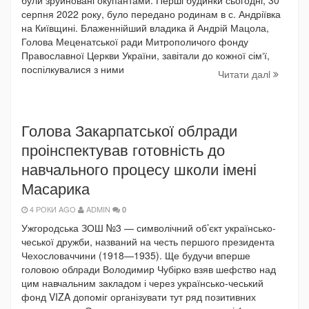
серпня 2022 року, було передано родинам в с. Андріївка
на Київщині. Блаженнійший владика й Андрій Мацола,
Голова Меценатської ради Митрополичого фонду
Православної Церкви України, завітали до кожної сім‘ї,
поспілкувалися з ними
Читати далi
Голова Закарпатської облради
проінспектував готовність до
навчального процесу школи імені
Масарика
4 РОКИ AGO
ADMIN
0
Ужгородська ЗОШ №3 — символічний об’єкт українсько-
чеської дружби, названий на честь першого президента
Чехословаччини (1918—1935). Ще будучи вперше
головою облради Володимир Чубірко взяв шефство над
цим навчальним закладом і через українсько-чеський
фонд VIZA допоміг організувати тут ряд позитивних