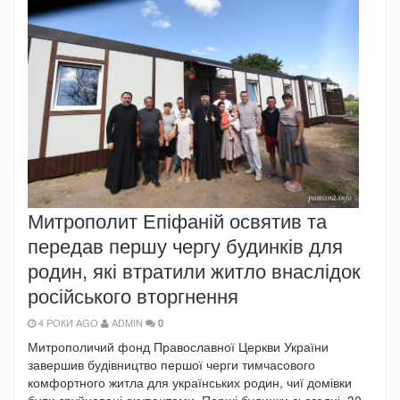
Митрополит Епіфаній освятив та
передав першу чергу будинків для
родин, які втратили житло внаслідок
російського вторгнення
4 РОКИ AGO
ADMIN
0
Митрополичий фонд Православної Церкви України
завершив будівництво першої черги тимчасового
комфортного житла для українських родин, чиї домівки
були зруйновані окупантами. Перші будинки сьогодні, 30