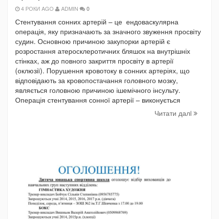
4 РОКИ AGO
ADMIN
0
Стентування сонних артерій – це ендоваскулярна
операція, яку призначають за значного звуження просвіту
судин. Основною причиною закупорки артерій є
розростання атеросклеротичних бляшок на внутрішніх
стінках, аж до повного закриття просвіту в артерії
(оклюзії). Порушення кровотоку в сонних артеріях, що
відповідають за кровопостачання головного мозку,
являється головною причиною ішемічного інсульту.
Операція стентування сонної артерії – виконується
Читати далi