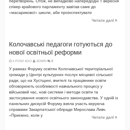
перетворень. Отож, не випадково напередодні 1 вересня
спікер крайового парламенту завітав саме до
«масарикової» школи, аби проінспектувати
Читати далi
Колочавські педагоги готуються до
нової освітньої реформи
4 РОКИ AGO
ADMIN
0
У рамках Форуму освітян Колочавської територіальної
громади у Центрі культурних послух місцевої сільської
ради, що на Хустщині, вчителі та працівники освіти
обговорюють особливості навчального процесу у
військовий час, нові системи і методи освіти та
застосування нового освітнього законодавства. У одній із
панельних дискусій Форуму взяла участь керуюча
справами Закарпатської облради Мирослава Ливч.
«Приємно, коли у
Читати далi