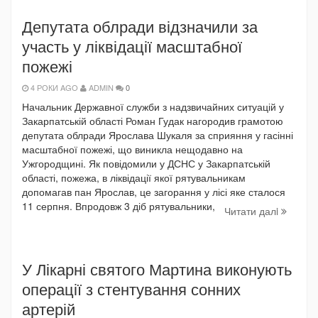
Депутата облради відзначили за
участь у ліквідації масштабної
пожежі
4 РОКИ AGO
ADMIN
0
Начальник Державної служби з надзвичайних ситуацій у
Закарпатській області Роман Гудак нагородив грамотою
депутата облради Ярослава Шукаля за сприяння у гасінні
масштабної пожежі, що виникла нещодавно на
Ужгородщині. Як повідомили у ДСНС у Закарпатській
області, пожежа, в ліквідації якої рятувальникам
допомагав пан Ярослав, це загорання у лісі яке сталося
11 серпня. Впродовж 3 діб рятувальники,
Читати далi
У Лікарні святого Мартина виконують
операції з стентування сонних
артерій