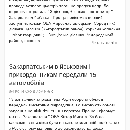
проведе четверті цьогоріч торги на продаж надр. До
переліку потрапили 13 ділянок, 6 з яких – на території
Закарпатської області. Про це повідомив перший
заступник голови ОВА Мирослав Білецький. Серед них: –
ділянка Цеглівка (Ужгородський район), корисна копалина
– пісок кварцовий; – Зняцівська ділянка (Ужгородський
район), основна
Читати далi
Закарпатським військовим і
прикордонникам передали 15
автомобілів
4 РОКИ AGO
ADMIN
0
13 вантажівок за рішенням Ради оборони області
передали військовим підрозділам, які виконують бойові
завдання на лінії зіткнення з ворогом. Про це інформує
голова Закарпатської ОВА Віктор Микита. За його
словами, вантажівки були власністю компаній, пов’язаних
з Росією, тому відповідно до законодавства щодо