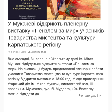
У Мукачеві відкриють пленерну
виставку «Пензлем за мир» учасників
Товариства мистецтва та культури
Карпатського регіону
4 РОКИ AGO
ADMIN
0
Вже сьогодні, 31 серпня в Угорському домі ім. Мігая
Мункачі відбудеться відкриття виставки «Пензлем за
мир». На експозиції будуть представлені пленарні роботи
учасників Товариства мистецтва та культури Карпатського
регіону Відкриття виставки о 18:00 год. Місце проведення:
Угорський дім ім. Мігая Мункачі, виставковий зал, ІІІ
поверх (м. Мукачево, вул. Я. Мудрого, 10). Виставку
можна відвідати до
Читати далi