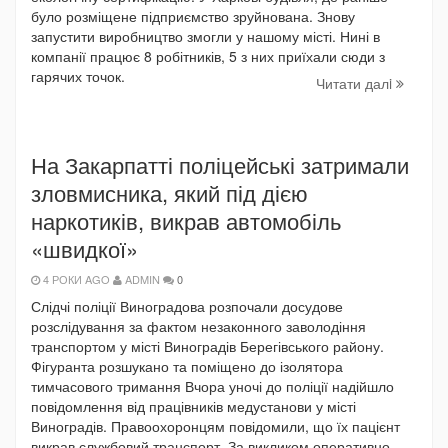
було розміщене підприємство зруйнована. Знову
запустити виробництво змогли у нашому місті. Нині в
компанії працює 8 робітників, 5 з них приїхали сюди з
гарячих точок.
Читати далi
На Закарпатті поліцейські затримали
зловмисника, який під дією
наркотиків, викрав автомобіль
«швидкої»
4 РОКИ AGO
ADMIN
0
Слідчі поліції Виноградова розпочали досудове
розслідування за фактом незаконного заволодіння
транспортом у місті Виноградів Берегівського району.
Фігуранта розшукано та поміщено до ізолятора
тимчасового тримання Вчора уночі до поліції надійшло
повідомлення від працівників медустанови у місті
Виноградів. Правоохоронцям повідомили, що їх пацієнт
викрав службовий транспорт. За викликом оперативно