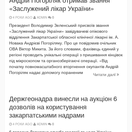
«Заслужений лікар України»
4 РОКИ AGO
ADMIN
0
Президент Володимир Зеленський присвоїв звання
«Заслужений лікар України» завідувачеві опікового
відділення Закарпатської обласної клінічної лікарні ім. А.
Новака Андрієві Погоріляку. Про це повідомив очільник
ОВА Віктор Микита. За його словами, фахівець єдиний у
регіоні проводить унікальні операції з пришивання кінцівок
під мікроскопом та органозберігаючі операції. «Від
початку повномасштабного вторгнення окупантів Андрій
Погоріляк надає допомогу пораненим
Читати далi
Держгеонадра винесли на аукціон 6
дозволів на користування
закарпатськими надрами
4 РОКИ AGO
ADMIN
0
6 вересня Державна служба геології та надр України