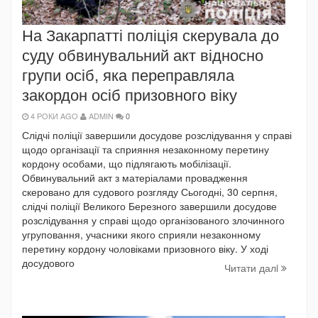
На Закарпатті поліція скерувала до
суду обвинувальний акт відносно
групи осіб, яка переправляла
закордон осіб призовного віку
4 РОКИ AGO
ADMIN
0
Слідчі поліції завершили досудове розслідування у справі
щодо організації та сприяння незаконному перетину
кордону особами, що підлягають мобілізації.
Обвинувальний акт з матеріалами провадження
скеровано для судового розгляду Сьогодні, 30 серпня,
слідчі поліції Великого Березного завершили досудове
розслідування у справі щодо організованого злочинного
угруповання, учасники якого сприяли незаконному
перетину кордону чоловіками призовного віку. У ході
досудового
Читати далi