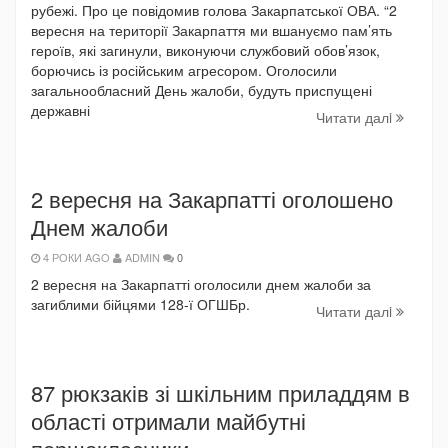
рубежі. Про це повідомив голова Закарпатської ОВА. “2
вересня на території Закарпаття ми вшануємо пам’ять
героїв, які загинули, виконуючи службовий обов’язок,
борючись із російським агресором. Оголосили
загальнообласний День жалоби, будуть приспущені
державні
Читати далi
2 вересня на Закарпатті оголошено
Днем жалоби
4 РОКИ AGO
ADMIN
0
2 вересня на Закарпатті оголосили днем жалоби за
загиблими бійцями 128-ї ОГШБр.
Читати далi
87 рюкзаків зі шкільним приладдям в
області отримали майбутні