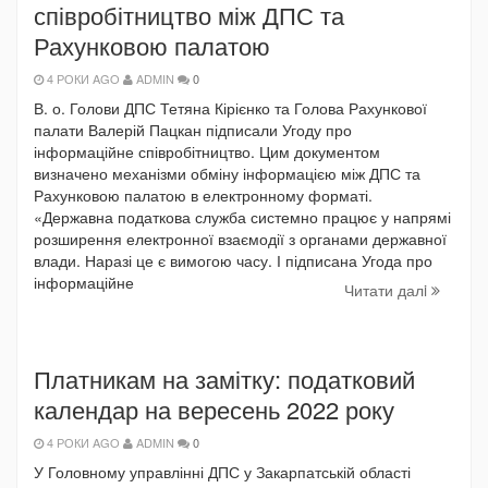
співробітництво між ДПС та
Рахунковою палатою
4 РОКИ AGO
ADMIN
0
В. о. Голови ДПС Тетяна Кірієнко та Голова Рахункової
палати Валерій Пацкан підписали Угоду про
інформаційне співробітництво. Цим документом
визначено механізми обміну інформацією між ДПС та
Рахунковою палатою в електронному форматі.
«Державна податкова служба системно працює у напрямі
розширення електронної взаємодії з органами державної
влади. Наразі це є вимогою часу. І підписана Угода про
інформаційне
Читати далi
Платникам на замітку: податковий
календар на вересень 2022 року
4 РОКИ AGO
ADMIN
0
У Головному управлінні ДПС у Закарпатській області