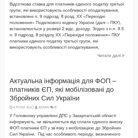
Відсоткова ставка для платників єдиного податку третьої
групи, які використовують особливості оподаткування,
встановлені п. 9 підрозд. 8 розд. ХХ «Перехідні
положення» Податкового кодексу України (далі – ПКУ),
встановлюється у розмірі 2 відс. доходу. Згідно з п.п. 9.5
п. 9 підрозд. 8 розділу ХХ «Перехідні положення» ПКУ
платники єдиного податку третьої групи, які
використовують особливості оподаткування,
Читати далi
Актуальна інформація для ФОП –
платників ЄП, які мобілізовані до
Збройних Сил України
4 РОКИ AGO
ADMIN
0
У Головному управлінні ДПС у Закарпатській області
інформують, чи звільняються від сплати єдиного внеску
ФОП платники ЄП у зв’язку з мобілізацією до Збройних
Сил України. Під час особливого періоду, визначеного