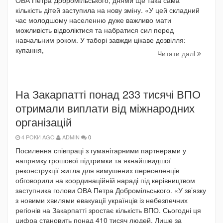
ОВА Петра Добромільського, днями ще така сама
кількість дітей заступила на нову зміну. «У цей складний
час молодшому населенню дуже важливо мати
можливість відволіктися та набратися сил перед
навчальним роком. У таборі завжди цікаве дозвілля:
купання,
Читати далi
На Закарпатті понад 233 тисячі ВПО
отримали виплати від міжнародних
організацій
4 РОКИ AGO
ADMIN
0
Посилення співпраці з гуманітарними партнерами у
напрямку грошової підтримки та якнайшвидшої
реконструкції житла для вимушених переселенців
обговорили на координаційній нараді під керівництвом
заступника голови ОВА Петра Добромільського. «У зв’язку
з новими хвилями евакуації українців із небезпечних
регіонів на Закарпатті зростає кількість ВПО. Сьогодні ця
цифра становить понад 410 тисяч людей. Лише за