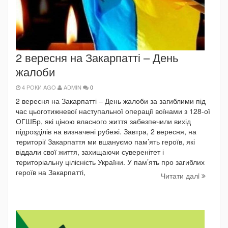
2 вересня на Закарпатті – День
жалоби
4 РОКИ AGO
ADMIN
0
2 вересня на Закарпатті – День жалоби за загиблими під
час цьоготижневої наступальної операції воїнами з 128-ої
ОГШБр, які ціною власного життя забезпечили вихід
підрозділів на визначені рубежі. Завтра, 2 вересня, на
території Закарпаття ми вшануємо пам’ять героїв, які
віддали свої життя, захищаючи суверенітет і
територіальну цілісність України. У пам’ять про загиблих
героїв на Закарпатті,
Читати далi