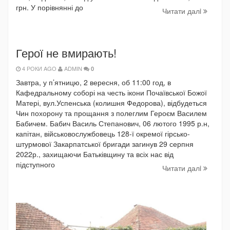
грн. У порівнянні до
Читати далi
Герої не вмирають!
4 РОКИ AGO
ADMIN
0
Завтра, у п’ятницю, 2 вересня, об 11:00 год, в
Кафедральному соборі на честь ікони Почаївської Божої
Матері, вул.Успенська (колишня Федорова), відбудеться
Чин похорону та прощання з полеглим Героєм Василем
Бабичем. Бабич Василь Степанович, 06 лютого 1995 р.н,
капітан, військовослужбовець 128-ї окремої гірсько-
штурмової Закарпатської бригади загинув 29 серпня
2022р., захищаючи Батьківщину та всіх нас від
підступного
Читати далi