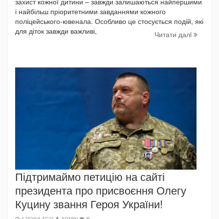
захист кожної дитини – завжди залишаються найпершими
і найбільш пріоритетними завданнями кожного
поліцейського-ювенала. Особливо це стосується подій, які
для діток завжди важливі,
Читати далi
Підтримаймо петицію на сайті
президента про присвоєння Олегу
Куцину звання Героя України!
4 РОКИ AGO
ADMIN
0