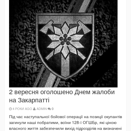
2 вересня оголошено Днем жалоби
на Закарпатті
4 РОКИ AGO
ADMIN
0
Під час наступальної бойової операції на позиції окупантів
загинули наші побратими, воїни 128-ї ОГШБр, які ціною
власного життя забезпечили вихід підрозділів на визначені