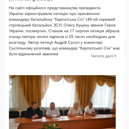
На сайті офіційного представництва президента
України зареєстрували петицію про присвоєння
командиру батальйону “Карпатська Січ” (49-ий окремий
стрілецький батальйон ЗСУ) Олегу Куцину звання Героя
України, посмертно. Станом на 17 серпня петиція зібрала
понад півтори тисячі підписів із 25 тисяч необхідних для
розгляду. Автор петиції Андрій Сусол у коментарі
Суспільному розповів, що командир “Карпатської Січі” має
бути відзначений званням
Читати далi