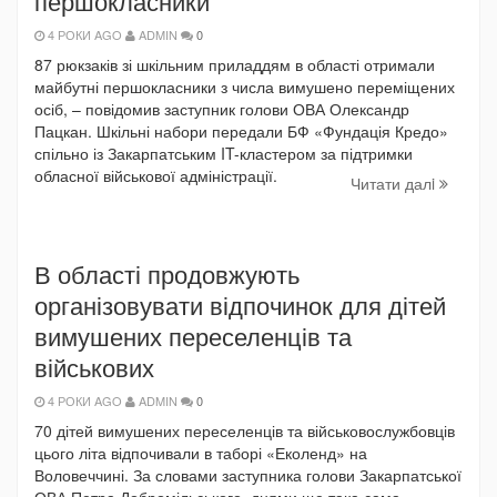
першокласники
4 РОКИ AGO
ADMIN
0
87 рюкзаків зі шкільним приладдям в області отримали
майбутні першокласники з числа вимушено переміщених
осіб, – повідомив заступник голови ОВА Олександр
Пацкан. Шкільні набори передали БФ «Фундація Кредо»
спільно із Закарпатським IT-кластером за підтримки
обласної військової адміністрації.
Читати далi
В області продовжують
організовувати відпочинок для дітей
вимушених переселенців та
військових
4 РОКИ AGO
ADMIN
0
70 дітей вимушених переселенців та військовослужбовців
цього літа відпочивали в таборі «Еколенд» на
Воловеччині. За словами заступника голови Закарпатської