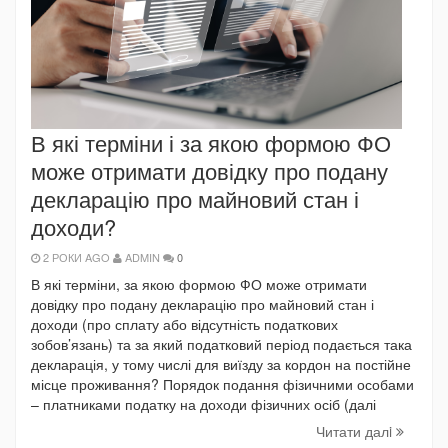
В які терміни і за якою формою ФО
може отримати довідку про подану
декларацію про майновий стан і
доходи?
2 РОКИ AGO
ADMIN
0
В які терміни, за якою формою ФО може отримати
довідку про подану декларацію про майновий стан і
доходи (про сплату або відсутність податкових
зобов’язань) та за який податковий період подається така
декларація, у тому числі для виїзду за кордон на постійне
місце проживання? Порядок подання фізичними особами
– платниками податку на доходи фізичних осіб (далі
Читати далi