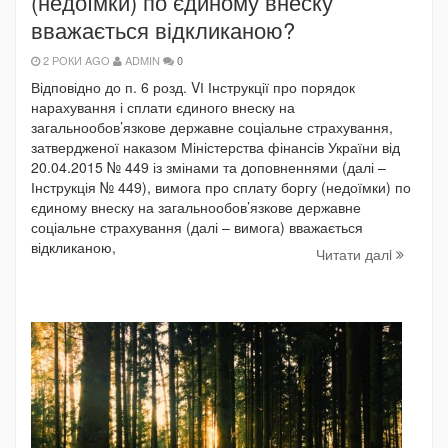
(недоїмки) по єдиному внеску
вважається відкликаною?
2 РОКИ AGO
ADMIN
0
Відповідно до п. 6 розд. VІ Інструкції про порядок
нарахування і сплати єдиного внеску на
загальнообов’язкове державне соціальне страхування,
затвердженої наказом Міністерства фінансів України від
20.04.2015 № 449 із змінами та доповненнями (далі –
Інструкція № 449), вимога про сплату боргу (недоїмки) по
єдиному внеску на загальнообов’язкове державне
соціальне страхування (далі – вимога) вважається
відкликаною,
Читати далi