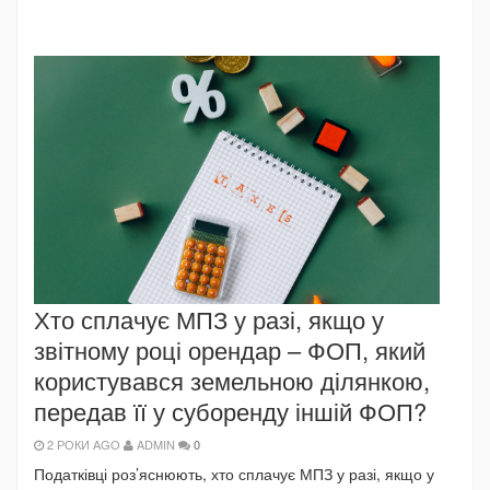
Хто сплачує МПЗ у разі, якщо у
звітному році орендар – ФОП, який
користувався земельною ділянкою,
передав її у суборенду іншій ФОП?
2 РОКИ AGO
ADMIN
0
Податківці роз’яснюють, хто сплачує МПЗ у разі, якщо у