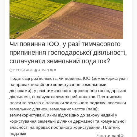
Чи повинна ЮО, у разі тимчасового
припинення господарської діяльності,
сплачувати земельний податок?
2 РОКИ AGO
ADMIN
0
Податківці роз’яснюють, чи повинна ЮО (землекористувач
на правах постійного користування земельними
ділянками), у разі тимчасового припинення господарської
діяльності, сплачувати земельний податок. Платниками
плати за землю є платники земельного податку: власники
земельних ділянок, земельних часток (паїв);
землекористувачі, яким відповідно до закону надані у
користування земельні ділянки державної та комунальної
власності на правах постійного користування. Платник
податків
Читати далi