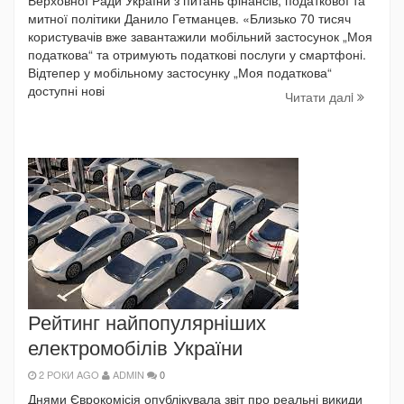
Верховної Ради України з питань фінансів, податкової та
митної політики Данило Гетманцев. «Близько 70 тисяч
користувачів вже завантажили мобільний застосунок „Моя
податкова“ та отримують податкові послуги у смартфоні.
Відтепер у мобільному застосунку „Моя податкова“
доступні нові
Читати далi
Рейтинг найпопулярніших
електромобілів України
2 РОКИ AGO
ADMIN
0
Днями Єврокомісія опублікувала звіт про реальні викиди