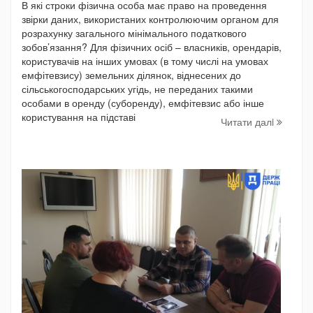
В які строки фізична особа має право на проведення
звірки даних, використаних контролюючим органом для
розрахунку загального мінімального податкового
зобов’язання? Для фізичних осіб – власників, орендарів,
користувачів на інших умовах (в тому числі на умовах
емфітевзису) земельних ділянок, віднесених до
сільськогосподарських угідь, не переданих такими
особами в оренду (суборенду), емфітевзис або інше
користування на підставі
Читати далi