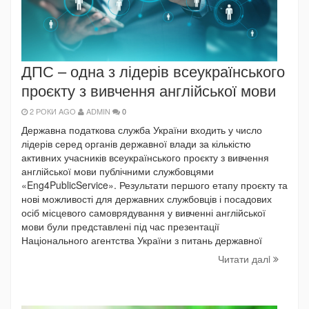
ДПС – одна з лідерів всеукраїнського
проєкту з вивчення англійської мови
2 РОКИ AGO
ADMIN
0
Державна податкова служба України входить у число
лідерів серед органів державної влади за кількістю
активних учасників всеукраїнського проєкту з вивчення
англійської мови публічними службовцями
«Eng4PublicService». Результати першого етапу проєкту та
нові можливості для державних службовців і посадових
осіб місцевого самоврядування у вивченні англійської
мови були представлені під час презентації
Національного агентства України з питань державної
Читати далi