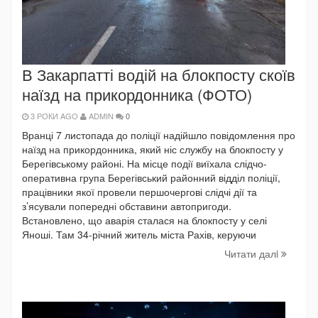
В Закарпатті водій на блокпосту скоїв
наїзд на прикордонника (ФОТО)
3 РОКИ AGO
ADMIN
0
Вранці 7 листопада до поліції надійшло повідомлення про
наїзд на прикордонника, який ніс службу на блокпосту у
Берегівському районі. На місце події виїхала слідчо-
оперативна група Берегівський районний відділ поліції,
працівники якої провели першочергові слідчі дії та
з’ясували попередні обставини автопригоди.
Встановлено, що аварія сталася на блокпосту у селі
Яноші. Там 34-річний житель міста Рахів, керуючи
Читати далi