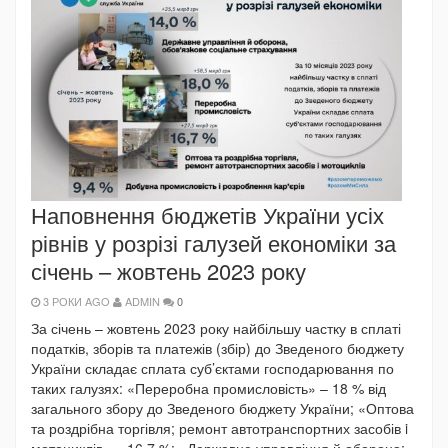
Наповнення бюджетів України усіх
рівнів у розрізі галузей економіки за
січень – жовтень 2023 року
3 РОКИ AGO
ADMIN
0
За січень – жовтень 2023 року найбільшу частку в сплаті
податків, зборів та платежів (збір) до Зведеного бюджету
України складає сплата суб’єктами господарювання по
таких галузях: «Переробна промисловість» – 18 % від
загального збору до Зведеного бюджету України; «Оптова
та роздрібна торгівля; ремонт автотранспортних засобів i
мотоциклів» – 16,7 %; «Державне управління й оборона;