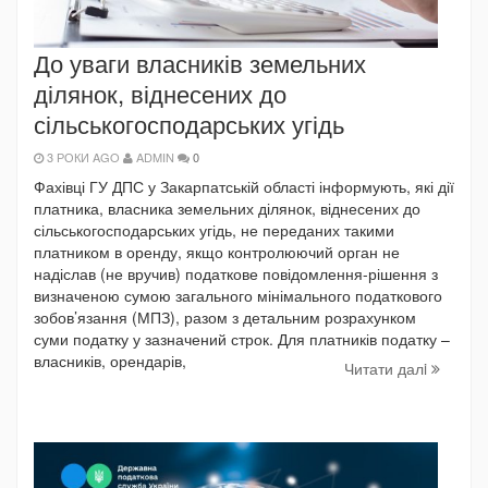
До уваги власників земельних
ділянок, віднесених до
сільськогосподарських угідь
3 РОКИ AGO
ADMIN
0
Фахівці ГУ ДПС у Закарпатській області інформують, які дії
платника, власника земельних ділянок, віднесених до
сільськогосподарських угідь, не переданих такими
платником в оренду, якщо контролюючий орган не
надіслав (не вручив) податкове повідомлення-рішення з
визначеною сумою загального мінімального податкового
зобов’язання (МПЗ), разом з детальним розрахунком
суми податку у зазначений строк. Для платників податку –
власників, орендарів,
Читати далi