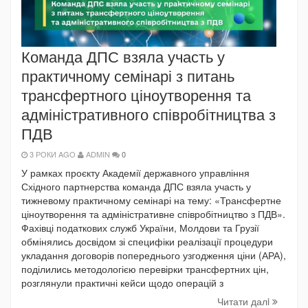
Команда ДПС взяла участь у
практичному семінарі з питань
трансфертного ціноутворення та
адміністративного співробітництва з
ПДВ
3 РОКИ AGO
ADMIN
0
У рамках проєкту Академії державного управління
Східного партнерства команда ДПС взяла участь у
тижневому практичному семінарі на тему: «Трансфертне
ціноутворення та адміністративне співробітництво з ПДВ».
Фахівці податкових служб України, Молдови та Грузії
обмінялись досвідом зі специфіки реалізації процедури
укладання договорів попереднього узгодження ціни (АРА),
поділились методологією перевірки трансфертних цін,
розглянули практичні кейси щодо операцій з
Читати далi