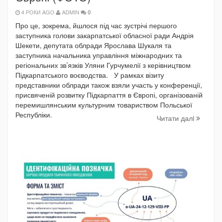
4 РОКИ AGO
ADMIN
0
Про це, зокрема, йшлося під час зустрічі першого
заступника голови закарпатської обласної ради Андрія
Шекети, депутата облради Ярослава Шукаля та
заступника начальника управління міжнародних та
регіональних зв’язків Уляни Гурчумелії з керівництвом
Підкарпатського воєводства. У рамках візиту
представники облради також взяли участь у конференції,
присвяченій розвитку Підкарпаття в Європі, організованій
перемишлянським культурним товариством Польської
Республіки.
Читати далi