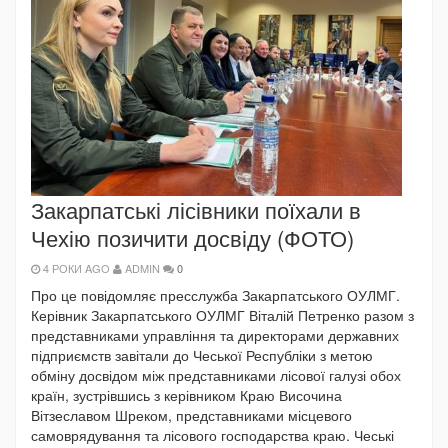
Закарпатські лісівники поїхали в
Чехію позичити досвіду (ФОТО)
4 РОКИ AGO
ADMIN
0
Про це повідомляє пресслужба Закарпатського ОУЛМГ.
Керівник Закарпатського ОУЛМГ Віталій Петренко разом з
представниками управління та директорами державних
підприємств завітали до Чеської Республіки з метою
обміну досвідом між представниками лісової галузі обох
країн, зустрівшись з керівником Краю Височина
Вітзеславом Шреком, представниками місцевого
самоврядування та лісового господарства краю. Чеські