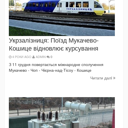
Укрзалізниця: Поїзд Мукачево-
Кошице відновлює курсування
4 РОКИ AGO
ADMIN
0
З 11 грудня повертається міжнародне сполучення
Мукачево - Чоп - Чієрна-над-Тісоу - Кошице
Читати далi