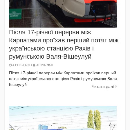
Після 17-річної перерви між
Карпатами проїхав перший потяг між
українською станцією Рахів і
румунською Валя-Вішеулуй
4 РОКИ AGO
ADMIN
0
Після 17-річної перерви між Карпатами проїхав перший
потяг між українською станцією Рахів і румунською Валя-
Вішеулуй
Читати далi