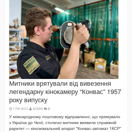
Митники врятували від вивезення
легендарну кінокамеру “Конвас” 1957
року випуску
1 РІК AGO
ADMIN
0
У міжнародному поштовому відправленні, що прямувало
з України до Чехії, столичні митники виявили справжній
раритет — кінознімальний апарат "Конвас-автомат 1КСР"