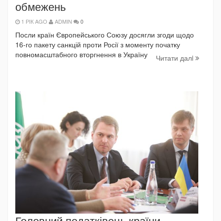
обмежень
1 РІК AGO
ADMIN
0
Посли країн Європейського Союзу досягли згоди щодо
16-го пакету санкцій проти Росії з моменту початку
повномасштабного вторгнення в Україну
Читати далi
Головний податківець країни