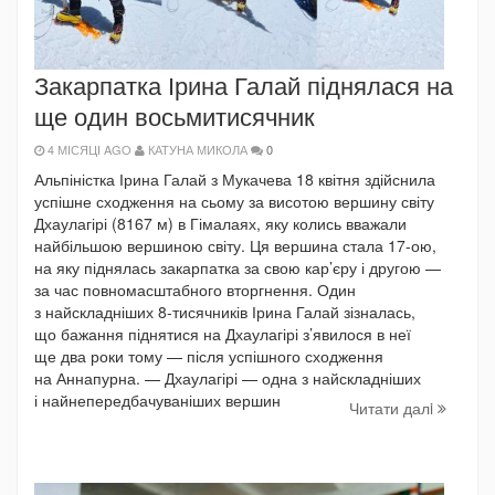
Закарпатка Ірина Галай піднялася на
ще один восьмитисячник
4 МІСЯЦІ AGO
КАТУНА МИКОЛА
0
Альпіністка Ірина Галай з Мукачева 18 квітня здійснила
успішне сходження на сьому за висотою вершину світу
Дхаулагірі (8167 м) в Гімалаях, яку колись вважали
найбільшою вершиною світу. Ця вершина стала 17-ою,
на яку піднялась закарпатка за свою кар’єру і другою —
за час повномасштабного вторгнення. Один
з найскладніших 8-тисячників Ірина Галай зізналась,
що бажання піднятися на Дхаулагірі з’явилося в неї
ще два роки тому — після успішного сходження
на Аннапурна. — Дхаулагірі — одна з найскладніших
і найнепередбачуваніших вершин
Читати далi