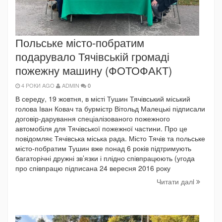
Польське місто-побратим
подарувало Тячівській громаді
пожежну машину (ФОТОФАКТ)
4 РОКИ AGO
ADMIN
0
В середу, 19 жовтня, в місті Тушин Тячівський міський
голова Іван Ковач та бурмістр Вітольд Малецькі підписали
договір-дарування спеціалізованого пожежного
автомобіля для Тячівської пожежної частини. Про це
повідомляє Тячівська міська рада. Місто Тячів та польське
місто-побратим Тушин вже понад 6 років підтримують
багаторічні дружні зв’язки і плідно співпрацюють (угода
про співпрацю підписана 24 вересня 2016 року
Читати далi