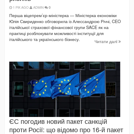
1 РІК AGO
ADMIN
0
Перша віцепрем’єр-міністерка — Міністерка економіки
Юлія Свириденко обговорила із Алессандрою Річчі, CEO
італійської страхової-фінансової групи SACE як на
практиці розблокувати можливості інституції для
італійського та українського бізнесу.
Читати далi
ЄС погодив новий пакет санкцій
проти Росії: що відомо про 16-й пакет