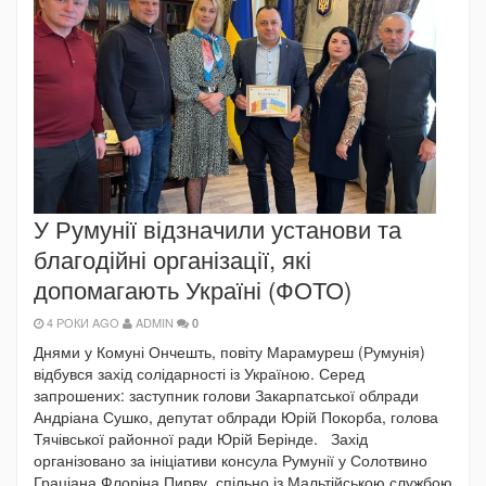
У Румунії відзначили установи та
благодійні організації, які
допомагають Україні (ФОТО)
4 РОКИ AGO
ADMIN
0
Днями у Комуні Ончешть, повіту Марамуреш (Румунія)
відбувся захід солідарності із Україною. Серед
запрошених: заступник голови Закарпатської облради
Андріана Сушко, депутат облради Юрій Покорба, голова
Тячівської районної ради Юрій Берінде. Захід
організовано за ініціативи консула Румунії у Солотвино
Граціана Флоріна Пирву, спільно із Мальтійською службою