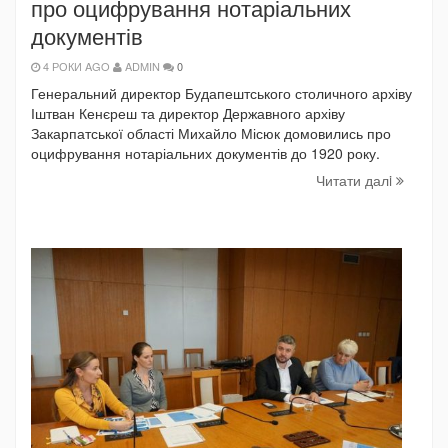
про оцифрування нотаріальних
документів
4 РОКИ AGO
ADMIN
0
Генеральний директор Будапештського столичного архіву
Іштван Кенєреш та директор Державного архіву
Закарпатської області Михайло Місюк домовились про
оцифрування нотаріальних документів до 1920 року.
Читати далi