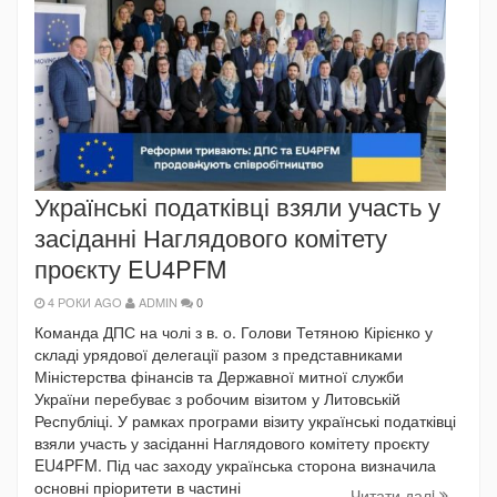
Українські податківці взяли участь у
засіданні Наглядового комітету
проєкту EU4PFM
4 РОКИ AGO
ADMIN
0
Команда ДПС на чолі з в. о. Голови Тетяною Кірієнко у
складі урядової делегації разом з представниками
Міністерства фінансів та Державної митної служби
України перебуває з робочим візитом у Литовській
Республіці. У рамках програми візиту українські податківці
взяли участь у засіданні Наглядового комітету проєкту
EU4PFM. Під час заходу українська сторона визначила
основні пріоритети в частині
Читати далi