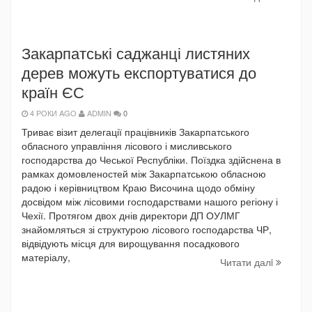
Закарпатські саджанці листяних
дерев можуть експортуватися до
країн ЄС
4 РОКИ AGO
ADMIN
0
Триває візит делегації працівників Закарпатського
обласного управління лісового і мисливського
господарства до Чеської Республіки. Поїздка здійснена в
рамках домовленостей між Закарпатською обласною
радою і керівництвом Краю Височина щодо обміну
досвідом між лісовими господарствами нашого регіону і
Чехії. Протягом двох днів директори ДП ОУЛМГ
знайомляться зі структурою лісового господарства ЧР,
відвідують місця для вирощування посадкового
матеріалу,
Читати далi