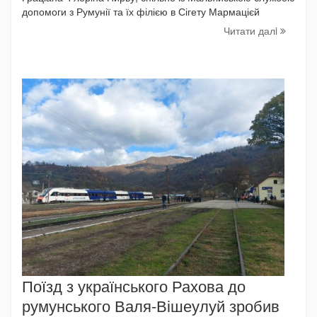
допомоги з Румунії та їх філією в Сігету Мармацієй
Читати далi
Поїзд з українського Рахова до
румунського Валя-Вішеулуй зробив