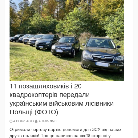
11 позашляховиків і 20
квадрокоптерів передали
українським військовим лісівники
Польщі (ФОТО)
4 РОКИ AGO
ADMIN
0
Отримали чергову партію допомоги для ЗСУ від наших
друзів-поляків! Про це написав на своїй сторінці у