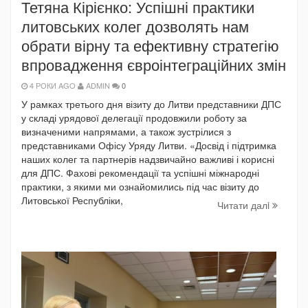
Тетяна Кірієнко: Успішні практики
литовських колег дозволять нам
обрати вірну та ефективну стратегію
впровадження євроінтеграційних змін
4 РОКИ AGO
ADMIN
0
У рамках третього дня візиту до Литви представники ДПС
у складі урядової делегації продовжили роботу за
визначеними напрямами, а також зустрілися з
представниками Офісу Уряду Литви. «Досвід і підтримка
наших колег та партнерів надзвичайно важливі і корисні
для ДПС. Фахові рекомендації та успішні міжнародні
практики, з якими ми ознайомились під час візиту до
Литовської Республіки,
Читати далi