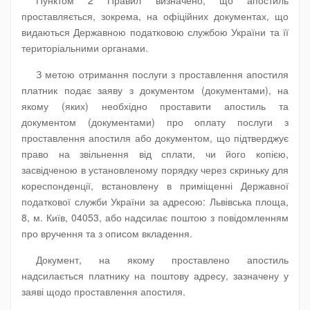
Пунктом 2 Правил визначено, що апостиль
проставляється, зокрема, на офіційних документах, що
видаються Державною податковою службою України та її
територіальними органами.
З метою отримання послуги з проставлення апостиля
платник подає заяву з документом (документами), на
якому (яких) необхідно проставити апостиль та
документом (документами) про оплату послуги з
проставлення апостиля або документом, що підтверджує
право на звільнення від сплати, чи його копією,
засвідченою в установленому порядку через скриньку для
кореспонденції, встановлену в приміщенні Державної
податкової служби України за адресою: Львівська площа,
8, м. Київ, 04053, або надсилає поштою з повідомленням
про вручення та з описом вкладення.
Документ, на якому проставлено апостиль
надсилається платнику на поштову адресу, зазначену у
заяві щодо проставлення апостиля.