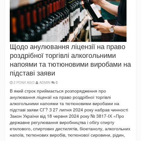
Щодо анулювання ліцензії на право
роздрібної торгівлі алкогольними
напоями та тютюновими виробами на
підставі заяви
2 РОКИ AGO
ADMIN
0
В який строк приймається розпорядження про
анулювання ліцензії на право роздрібної торгівлі
алкогольними напоями та тютюновими виробами на
підставі заяви СГ? З 27 липня 2024 року набрав чинності
Закон України від 18 червня 2024 року № 3817-ІХ «Про
державне регулювання виробництва і обігу спирту
етилового, спиртових дистилятів, біоетанолу, алкогольних
напоїв, тютюнових виробів, тютюнової сировини, рідин,