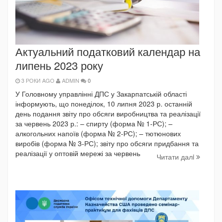
Актуальний податковий календар на
липень 2023 року
3 РОКИ AGO
ADMIN
0
У Головному управлінні ДПС у Закарпатській області
інформують, що понеділок, 10 липня 2023 р. останній
день подання звіту про обсяги виробництва та реалізації
за червень 2023 р.: – спирту (форма № 1-РС); –
алкогольних напоїв (форма № 2-РС); – тютюнових
виробів (форма № 3-РС); звіту про обсяги придбання та
реалізації у оптовій мережі за червень
Читати далi