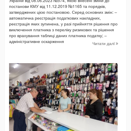
України від 08.06.2023 №574, якою внесені зміни до
постанови КМУ від 11.12.2019 №1165 та порядків,
затверджених цією постановою. Серед основних змін: –
автоматична реєстрація податкових накладних,
реєстрація яких зупинена, у разі прийняття рішення про
виключення платника з переліку ризикових та рішення
про врахування таблиці даних платника податку; –
адміністративне оскарження
Читати далi