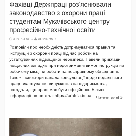
Фахівці Держпраці роз’яснювали
законодавство з охорони праці
студентам Мукачівського центру
професійно-технічної освіти
3 РОКИ AGO
ADMIN
0
Розповіли про необхідність дотримуватися правил та
інструкцій з охорони праці під час роботи на
устаткуваннях підвищеної небезпеки. Навели приклади
нещасних випадків при недотриманні вимог інструкцій на
робочому місці чи роботи на несправному обладнанні.
Також інспектори надала консультації щодо подальшого
працевлаштування випускників на підприємства,
нагадали, що праці має бути офіційною. Більше
інформації на порталі https://pratsia.in.ua
Читати далi