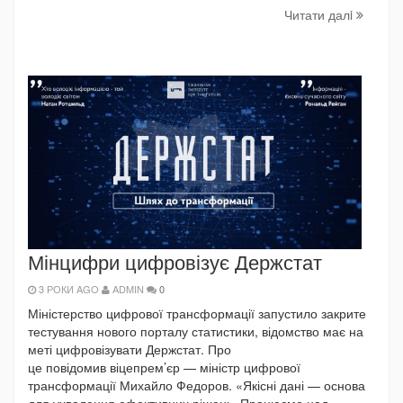
Читати далi
Мінцифри цифровізує Держстат
3 РОКИ AGO
ADMIN
0
Міністерство цифрової трансформації запустило закрите
тестування нового порталу статистики, відомство має на
меті цифровізувати Держстат. Про
це повідомив віцепрем’єр — міністр цифрової
трансформації Михайло Федоров. «Якісні дані — основа
для ухвалення ефективних рішень. Працюємо над