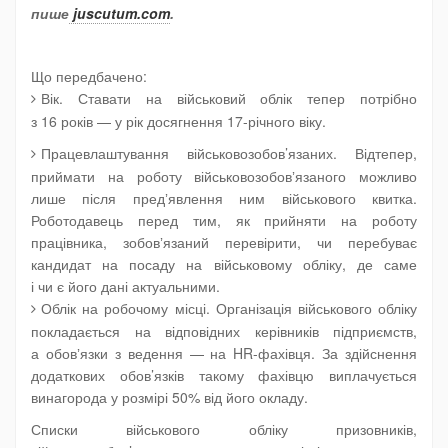
пише
juscutum.com
.
Що передбачено:
Вік.
Ставати на військовий облік тепер потрібно
з 16 років — у рік досягнення 17-річного віку.
Працевлаштування військовозобов’язаних.
Відтепер,
приймати на роботу військовозобовʼязаного можливо
лише після предʼявлення ним військового квитка.
Роботодавець перед тим, як прийняти на роботу
працівника, зобовʼязаний перевірити, чи перебуває
кандидат на посаду на військовому обліку, де саме
і чи є його дані актуальними.
Облік на робочому місці
. Організація військового обліку
покладається на відповідних керівників підприємств,
а обовʼязки з ведення — на HR-фахівця. За здійснення
додаткових обов’язків такому фахівцю виплачується
винагорода у розмірі 50% від його окладу.
Списки
військового обліку призовників,