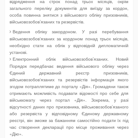
відрядження на строк понад трьох місяців, окрім
загального переліку документів для виїзду за кордон,
особа повинна знятися з військового обліку призовників,
військовозобов’язаних та резервістів.
Ведення обліку закордоном
. У разі перебування
військовозобовʼязаних за кордоном понад трьох місяців,
необхідно стати на облік у відповідній дипломатичній
установі.
Електронний облік військовозобов’язаних
. Новий
Порядок передбачає ведення військового обліку через
Єдиний державний реєстр призовників,
військовозобовʼязаних та резервістів інформація якого
згодом потраплятиме до порталу «Дія». Громадяни також
отримають можливість подавати відомості про себе для
військкомату через портал «Дія». Зокрема, у разі
відсутності даних про призовника, військовозобов’язаного
або резервіста у відповідному Єдиному державному
реєстрі, він зможе за бажанням самостійно подати їх під
час створення декларації про місце проживання через
«Дію».