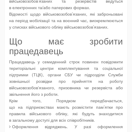
військовозобов’язаних та резервістів ведуться
в електронних та/або паперових формах.
Відомості щодо військовозобов’язаних, які заброньовані
на період мобілізації та на воєнний час, виокремлюються
у списках військового обліку військовозобов’язаних.
Що має зробити
працедавець
Працедавець у семиденний строк повинен повідомити
територіальні центри комплектування та соціальної
підтримки (ТЦК), органи СБУ чи підрозділи Служби
зовнішньої розвідки про прийняття на роботу
військовозобовʼязаного, призовника чи резервіста або
звільнення його з роботи.
Крім того, Порядком передбачається,
що на підприємствах мають розмістити пам’ятки про
правила військового обліку, які будуть знаходитися
в загальному доступі для всіх співробітників.
Оформлення відряджень.
У разі оформлення