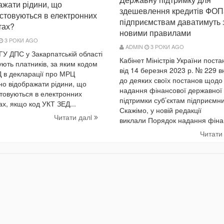
ажати рідини, що
здешевлення кредитів ФОП
стовуються в електронних
підприємствам даватимуть 
тах?
новими правилами
3 РОКИ AGO
ADMIN
3 РОКИ AGO
 ГУ ДПС у Закарпатській області
Кабінет Міністрів України пост
ють платників, за яким кодом
від 14 березня 2023 р. № 229 вн
 в декларації про МРЦ
до деяких своїх постанов щодо
но відображати рідини, що
надання фінансової державної
товуються в електронних
підтримки суб’єктам підприємн
ах, якщо код УКТ ЗЕД...
Скажімо, у новій редакції
Читати далi
виклали Порядок надання фінан
Читати