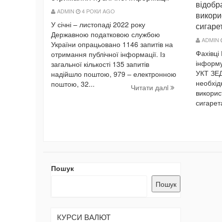
відобр
ADMIN
4 РОКИ AGO
викори
У січні – листопаді 2022 року
сигаре
Державною податковою службою
ADMIN
України опрацьовано 1146 запитів на
Фахівці
отримання публічної інформації. Із
інформу
загальної кількості 135 запитів
УКТ ЗЕД
надійшло поштою, 979 – електронною
необхід
поштою, 32...
Читати далi
викорис
сигарет
Пошук
Пошук
КУРСИ ВАЛЮТ