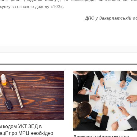
хунку за ознакою доходу «102».
ДПС у Закарпатській о
м кодом УКТ ЗЕД в
ації про МРЦ необхідно
Державну підтримку для