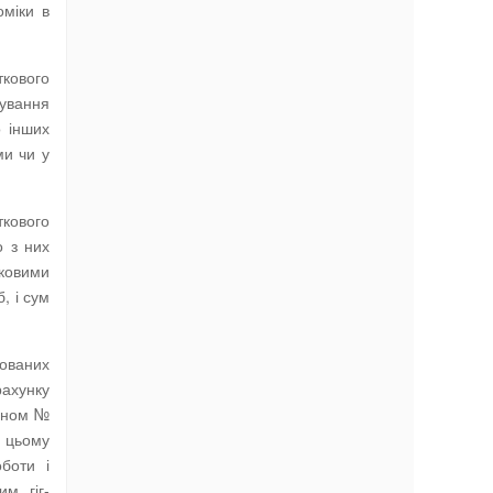
міки в
ткового
хування
о інших
ми чи у
ткового
о з них
тковими
, і сум
хованих
рахунку
коном №
и цьому
оботи і
м гіг-