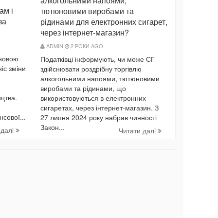
алкогольними напоями,
ам і
тютюновими виробами та
за
рідинами для електронних сигарет,
через інтернет-магазин?
ADMIN
2 РОКИ AGO
ановою
Податківці інформують, чи може СГ
іс зміни
здійснювати роздрібну торгівлю
алкогольними напоями, тютюновими
виробами та рідинами, що
ицтва.
використовуються в електронних
сигаретах, через інтернет-магазин. З
сової...
27 липня 2024 року набрав чинності
Закон...
 далi
Читати далi