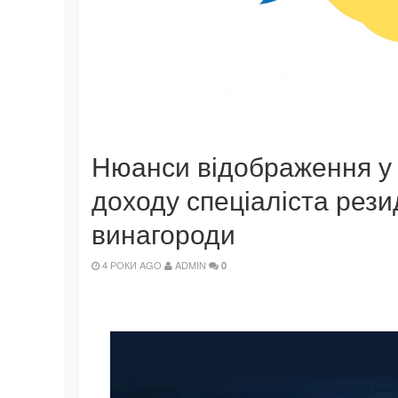
Нюанси відображення у 
доходу спеціаліста резид
винагороди
4 РОКИ AGO
ADMIN
0