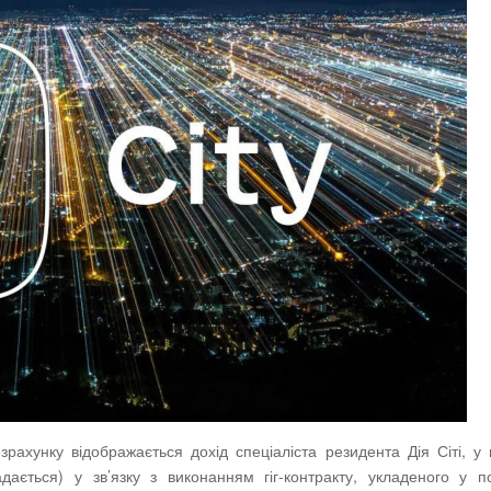
ахунку відображається дохід спеціаліста резидента Дія Сіті, у 
дається) у зв’язку з виконанням гіг-контракту, укладеного у п