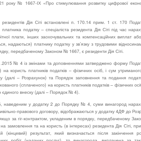
21 року № 1667-ІХ «Про стимулювання розвитку цифрової еконо
 резидентів Дія Сіті встановлені п. 170.14 прим. 1 ст. 170 Пода
 платника податку – спеціаліста резидента Дія Сіті під час нара
бітної плати, інших заохочувальних та компенсаційних виплат аб
ься, надаються) платнику податку у зв’язку з трудовими відносина
орядку, передбаченому Законом № 1667, є резиденти Дія Сіті.
.01.2015 № 4 із змінами та доповненнями затверджено форму Пода
 на користь платників податків – фізичних осіб, і сум утриманог
ку (далі – Розрахунок) та Порядок заповнення та подання пода
ваного (сплаченого) на користь платників податків – фізичних осіб
 єдиного внеску (далі – Порядок № 4).
сіб, наведеним у додатку 2 до Порядку № 4, суми винагород нара
цивільно-правового договору, відображаються у додатку 4ДФ до Роз
якщо за гіг-контрактом, укладеним в порядку, передбаченому За
) на замовлення та на користь (в інтересах) резидента Дія Сіті, пр
 (кінцевий) результат, який визначається після закінчення р
их робіт (наданих послуг), то винагорода, виплачена за таки