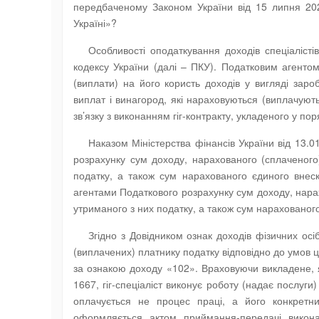
передбаченому Законом України від 15 липня 20
Україні»?
Особливості оподаткування доходів спеціалістів
кодексу України (далі – ПКУ). Податковим агентом
(виплати) на його користь доходів у вигляді заро
виплат і винагород, які нараховуються (виплачуют
зв’язку з виконанням гіг-контракту, укладеного у п
Наказом Міністерства фінансів України від 13
розрахунку сум доходу, нарахованого (сплаченого)
податку, а також сум нарахованого єдиного внес
агентами Податкового розрахунку сум доходу, нарахо
утриманого з них податку, а також сум нарахованого
Згідно з Довідником ознак доходів фізичних о
(виплачених) платнику податку відповідно до умов 
за ознакою доходу «102». Враховуючи викладене, 
1667, гіг-спеціаліст виконує роботу (надає послуги
оплачується не процес праці, а його конкретний
оформляється актом приймання-передачі виконан