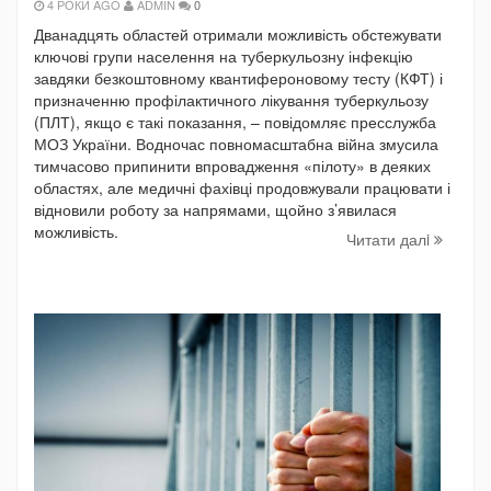
4 РОКИ AGO
ADMIN
0
Дванадцять областей отримали можливість обстежувати
ключові групи населення на туберкульозну інфекцію
завдяки безкоштовному квантифероновому тесту (КФТ) і
призначенню профілактичного лікування туберкульозу
(ПЛТ), якщо є такі показання, – повідомляє пресслужба
МОЗ України. Водночас повномасштабна війна змусила
тимчасово припинити впровадження «пілоту» в деяких
областях, але медичні фахівці продовжували працювати і
відновили роботу за напрямами, щойно з’явилася
можливість.
Читати далi