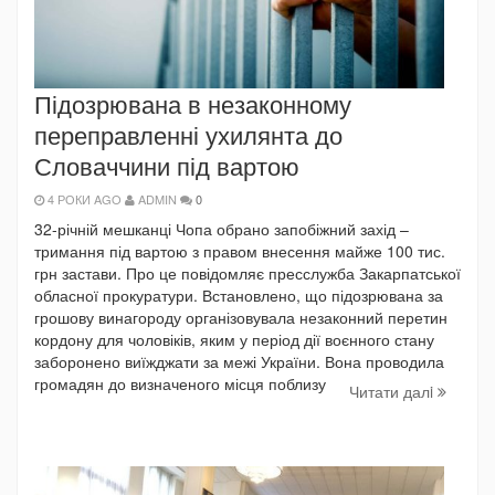
Підозрювана в незаконному
переправленні ухилянта до
Словаччини під вартою
4 РОКИ AGO
ADMIN
0
32-річній мешканці Чопа обрано запобіжний захід –
тримання під вартою з правом внесення майже 100 тис.
грн застави. Про це повідомляє пресслужба Закарпатської
обласної прокуратури. Встановлено, що підозрювана за
грошову винагороду організовувала незаконний перетин
кордону для чоловіків, яким у період дії воєнного стану
заборонено виїжджати за межі України. Вона проводила
громадян до визначеного місця поблизу
Читати далi