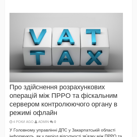
Про здійснення розрахункових
операцій між ПРРО та фіскальним
сервером контролюючого органу в
режимі офлайн
4 РОКИ AGO
ADMIN
0
У Головному управлінні ДПС у Закарпатській області
інформують, як у період відсутності зв’язку між ПРРО та