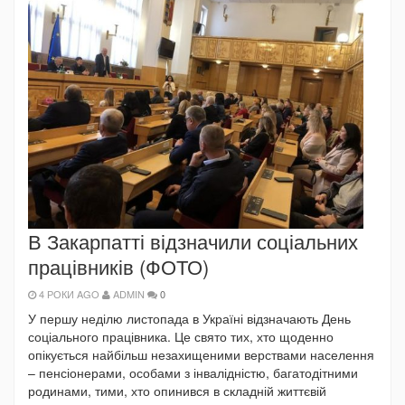
В Закарпатті відзначили соціальних
працівників (ФОТО)
4 РОКИ AGO
ADMIN
0
У першу неділю листопада в Україні відзначають День
соціального працівника. Це свято тих, хто щоденно
опікується найбільш незахищеними верствами населення
– пенсіонерами, особами з інвалідністю, багатодітними
родинами, тими, хто опинився в складній життєвій