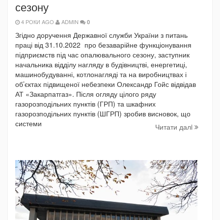
сезону
4 РОКИ AGO
ADMIN
0
Згідно доручення Державної служби України з питань
праці від 31.10.2022 про безаварійне функціонування
підприємств під час опалювального сезону, заступник
начальника відділу нагляду в будівництві, енергетиці,
машинобудуванні, котлонагляді та на виробництвах і
об’єктах підвищеної небезпеки Олександр Гойс відвідав
АТ «Закарпатгаз». Після огляду цілого ряду
газорозподільних пунктів (ГРП) та шкафних
газорозподільних пунктів (ШГРП) зробив висновок, що
системи
Читати далi