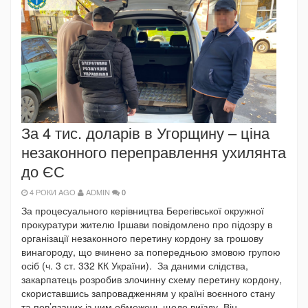
За 4 тис. доларів в Угорщину – ціна
незаконного переправлення ухилянта
до ЄС
4 РОКИ AGO
ADMIN
0
За процесуального керівництва Берегівської окружної
прокуратури жителю Іршави повідомлено про підозру в
організації незаконного перетину кордону за грошову
винагороду, що вчинено за попередньою змовою групою
осіб (ч. 3 ст. 332 КК України). За даними слідства,
закарпатець розробив злочинну схему перетину кордону,
скориставшись запровадженням у країні воєнного стану
та пов’язаних із цим обмежень щодо виїзду. Він