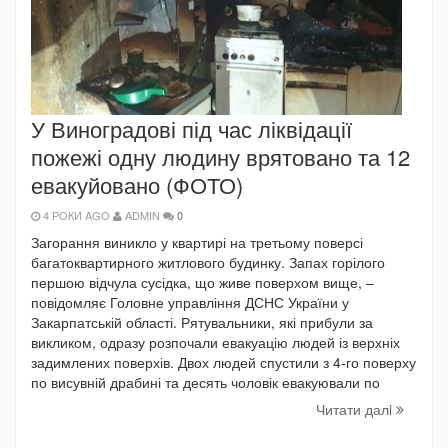
У Виноградові під час ліквідації
пожежі одну людину врятовано та 12
евакуйовано (ФОТО)
4 РОКИ AGO
ADMIN
0
Загорання виникло у квартирі на третьому поверсі
багатоквартирного житлового будинку. Запах горілого
першою відчула сусідка, що живе поверхом вище, –
повідомляє Головне управління ДСНС України у
Закарпатській області. Рятувальники, які прибули за
викликом, одразу розпочали евакуацію людей із верхніх
задимлених поверхів. Двох людей спустили з 4-го поверху
по висувній драбині та десять чоловік евакуювали по
Читати далi