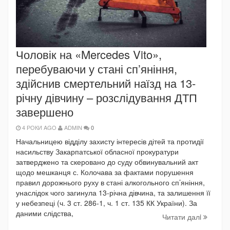
Чоловік на «Mercedes Vito»,
перебуваючи у стані сп’яніння,
здійснив смертельний наїзд на 13-
річну дівчину – розслідування ДТП
завершено
4 РОКИ AGO
ADMIN
0
Начальницею відділу захисту інтересів дітей та протидії
насильству Закарпатської обласної прокуратури
затверджено та скеровано до суду обвинувальний акт
щодо мешканця с. Колочава за фактами порушення
правил дорожнього руху в стані алкогольного сп’яніння,
унаслідок чого загинула 13-річна дівчина, та залишення її
у небезпеці (ч. 3 ст. 286-1, ч. 1 ст. 135 КК України). За
даними слідства,
Читати далi