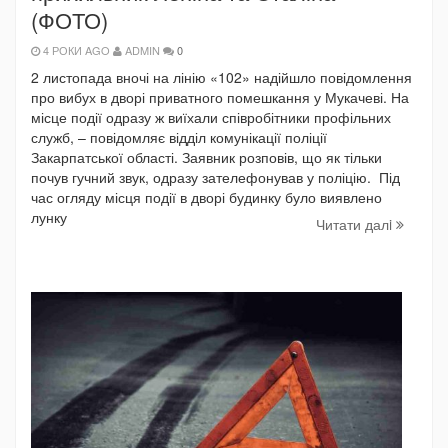
(ФОТО)
4 РОКИ AGO
ADMIN
0
2 листопада вночі на лінію «102» надійшло повідомлення
про вибух в дворі приватного помешкання у Мукачеві. На
місце події одразу ж виїхали співробітники профільних
служб, – повідомляє відділ комунікації поліції
Закарпатської області. Заявник розповів, що як тільки
почув гучний звук, одразу зателефонував у поліцію. Під
час огляду місця події в дворі будинку було виявлено
лунку
Читати далi