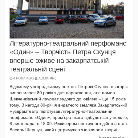
Літературно-театральний перфоманс
«Один» – Творчість Петра Скунця
вперше оживе на закарпатській
театральній сцені
4 РОКИ AGO
ADMIN
0
Відомому ужгородському поетові Петрові Скунцю цьогоріч
виповнилося 80 років з дня народження, але помер
Шевченківський лауреат задовго до ювілею – ще 15 років
тому. З нагоди 80-річчя видатного земляка Закарпатський
муздрамтеатр підготував літературно-театральний
перфоманс «Один», прем’єра якого відбудеться у неділю,
6 листопада, о 18.00. Режисером поетичного дійства став
Василь Шершун, який підтримував з ювіляром творчі
Читати далi