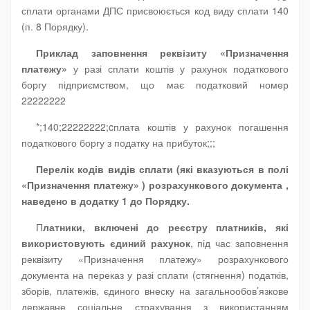
сплати органами ДПС присвоюється код виду сплати 140
(п. 8 Порядку).
Приклад заповнення реквізиту «Призначення
платежу»
у разі сплати коштів у рахунок податкового
боргу підприємством, що має податковий номер
22222222
*;140;22222222;cплата коштів у рахунок погашення
податкового боргу з податку на прибуток;;;
Перелік кодів видів сплати (які вказуються в полі
«Призначення платежу» ) розрахункового документа ,
наведено в додатку 1 до Порядку.
П
латники, включені до реєстру платників, які
використовують єдиний рахунок
, під час заповнення
реквізиту «Призначення платежу» розрахункового
документа на переказ у разі сплати (стягнення) податків,
зборів, платежів, єдиного внеску на загальнообов’язкове
державне соціальне страхування з використанням