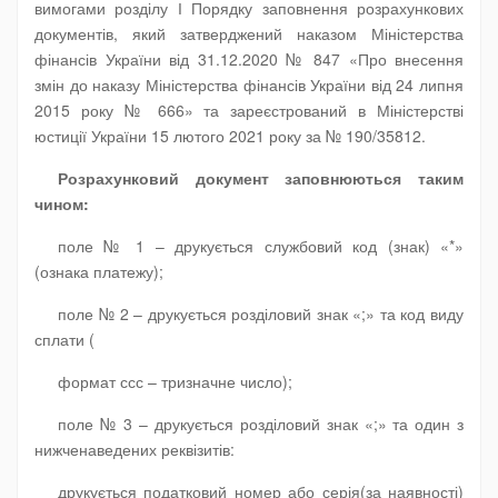
вимогами розділу І Порядку заповнення розрахункових
документів, який затверджений наказом Міністерства
фінансів України від 31.12.2020 № 847 «Про внесення
змін до наказу Міністерства фінансів України від 24 липня
2015 року № 666» та зареєстрований в Міністерстві
юстиції України 15 лютого 2021 року за № 190/35812.
Розрахунковий документ заповнюються таким
чином:
поле № 1 – друкується службовий код (знак) «*»
(ознака платежу);
поле № 2 – друкується розділовий знак «;» та код виду
сплати (
формат ссс – тризначне число);
поле № 3 – друкується розділовий знак «;» та один з
нижченаведених реквізитів:
друкується податковий номер або серія(за наявності)