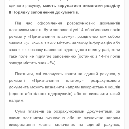
єдиного рахунку,
мають керуватися вимогами розділу
ІІ Порядку заповнення документів
.
Під час оформлення розрахункових документів
платником мають бути заповнені усі 14 обов’язкових полів
реквізиту «Призначення платежу», розділених між собою
знаком «;», кожне з яких містить належну інформацію або
знак «;» як ознаку наявності відповідного поля у разі, коли
таке поле не підлягає заповненню (останнє з 14-ти полів
завжди містить знак «#»).
Платники, які сплачують кошти на єдиний рахунок, у
реквізиті «Призначення платежу» розрахункового
документа можуть визначити напрям використання коштів
(одного або кількох одержувачів) або не визначити такий
напрям.
Суми платежів за розрахунковими документами, за
якими платником визначено або не визначено напрям
використання коштів, сплачених на єдиний рахунок,