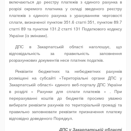
включаються до реєстру платежів з єдиного рахунка в
розрізі окремого платника у складі зведеного реєстру
платежів з єдиного рахунка з урахуванням черговості
сплати, визначеної пунктом 351.6 статті 351, пунктом 89.7
статті 89 та пунктом 131.2 статті 131 Податкового кодексу
України (із змінами).
ДПС в Закарпатській області наголошує, що
відповідальність за правильність заповнення
розрахункових документів несе платник податків.
Реквізити бюджетних та небюджетних рахунків
розміщені на субсайті «Територіальні органи ДПС у
Закарпатській області» єдиного веб-порталу ДПС України
в розділі « Рахунки для сплати платежів » . При
перерахуванні коштів до бюджетів просимо уважно
вибирати реквізити рахунків по територіальній громаді та
правильно заповнювати реквізити призначення платежу
відповідно доведеного Порядкул.
ДПС у Закарпатській області