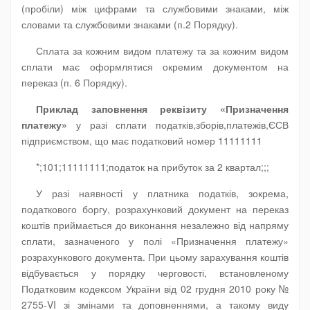
(пробіли) між цифрами та службовими знаками, між
словами та службовими знаками (п.2 Порядку).
Сплата за кожним видом платежу та за кожним видом
сплати має оформлятися окремим документом на
переказ (п. 6 Порядку).
Приклад заповнення реквізиту «Призначення
платежу»
у разі сплати податків,зборів,платежів,ЄСВ
підприємством, що має податковий номер 11111111
*;101;11111111;податок на прибуток за 2 квартал;;;
У разі наявності у платника податків, зокрема,
податкового боргу, розрахунковий документ на переказ
коштів приймається до виконання незалежно від напряму
сплати, зазначеного у полі «Призначення платежу»
розрахункового документа. При цьому зарахування коштів
відбувається у порядку черговості, встановленому
Податковим кодексом України від 02 грудня 2010 року №
2755-VI зі змінами та доповненнями, а такому виду