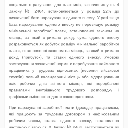
соціальне страхування для платників, зазначених у ст. 4
Закону № 2464, встановлюється у розмірі 22% до
визначеної бази нарахування єдиного внеску. У разі якщо
база нарахування єдиного внеску не перевищує розміру
мінімальної заробітної плати, встановленої законом на
місяць, за який отримано дохід, сума єдиного внеску
розраховується як добуток розміру мінімальної заробітної
плати, встановленої законом на місяць, за який отримано
дохід (прибуток), та ставки єдиного внеску. Умовою
застосування зазначеної норми є перебування найманого
працівника у трудових відносинах (несення військової
служби) повний календарний місяць або відпрацювання
всіх робочих днів звітного місяця, які передбачені
правилами внутрішнього трудового розпорядку і
графіками змінності згідно із законодавством.
При нарахуванні заробітної плати (доходів) працівникам,
які працюють за трудовим договором з нефіксованим
робочим часом, ставка єдиного внеску, встановлена
частиною п’ятою ст. 8 Закону № 2464, застосовується до