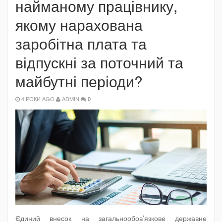
найманому працівнику,
якому нарахована
заробітна плата та
відпускні за поточний та
майбутні періоди?
4 РОКИ AGO
ADMIN
0
Єдиний внесок на загальнообов’язкове державне