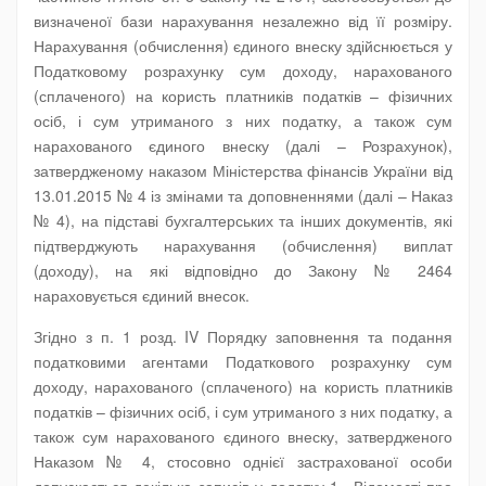
визначеної бази нарахування незалежно від її розміру.
Нарахування (обчислення) єдиного внеску здійснюється у
Податковому розрахунку сум доходу, нарахованого
(сплаченого) на користь платників податків – фізичних
осіб, і сум утриманого з них податку, а також сум
нарахованого єдиного внеску (далі – Розрахунок),
затвердженому наказом Міністерства фінансів України від
13.01.2015 № 4 із змінами та доповненнями (далі – Наказ
№ 4), на підставі бухгалтерських та інших документів, які
підтверджують нарахування (обчислення) виплат
(доходу), на які відповідно до Закону № 2464
нараховується єдиний внесок.
Згідно з п. 1 розд. IV Порядку заповнення та подання
податковими агентами Податкового розрахунку сум
доходу, нарахованого (сплаченого) на користь платників
податків – фізичних осіб, і сум утриманого з них податку, а
також сум нарахованого єдиного внеску, затвердженого
Наказом № 4, стосовно однієї застрахованої особи