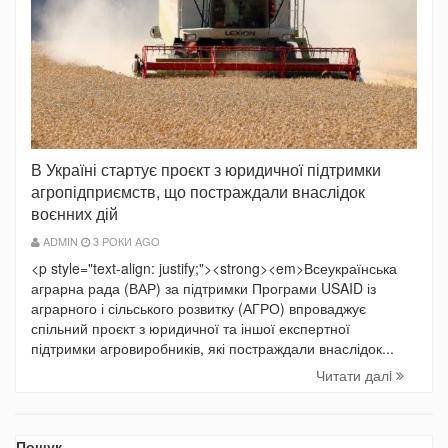
В Україні стартує проєкт з юридичної підтримки
агропідприємств, що постраждали внаслідок
воєнних дій
ADMIN
3 РОКИ AGO
<p style="text-align: justify;"><strong><em>Всеукраїнська
аграрна рада (ВАР) за підтримки Програми USAID із
аграрного і сільського розвитку (АГРО) впроваджує
спільний проєкт з юридичної та іншої експертної
підтримки агровиробників, які постраждали внаслідок...
Читати далi
Пошук