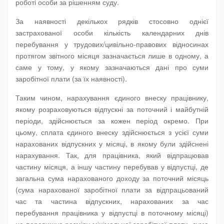
роботі особи за рішенням суду.
За наявності декількох рядків стосовно однієї
застрахованої особи кількість календарних днів
перебування у трудових/цивільно-правових відносинах
протягом звітного місяця зазначається лише в одному, а
саме у тому, у якому зазначаються дані про суми
заробітної плати (за їх наявності).
Таким чином, нарахування єдиного внеску працівнику,
якому розраховуються відпускні за поточний і майбутній
періоди, здійснюється за кожен період окремо. При
цьому, сплата єдиного внеску здійснюється з усієї суми
нарахованих відпускних у місяці, в якому були здійснені
нарахування. Так, для працівника, який відпрацював
частину місяця, а іншу частину перебував у відпустці, де
загальна сума нарахованого доходу за поточний місяць
(сума нарахованої заробітної плати за відпрацьований
час та частина відпускних, нарахованих за час
перебування працівника у відпустці в поточному місяці)