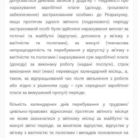
допускається декілька записів у додатку 1 «Відомості про
нарахування заробітної плати (доходу, грошового
забезпечення) застрахованим особам» до Розрахунку,
якщо протягом одного звітного (податкового) періоду
застрахованій особі були здійснені нарахування виплат за
поточні та майбутні (відпускні, допомога у зв’язку з
вагітністю та пологами), за минулі (тимчасова
непрацездатність та перебування у відпустці у зв’язку з
вагітністю та пологами і нарахування сум заробітної плати
(доходу) за виконану роботу (надані послуги), строк
виконання якої (яких) перевищує календарний місяць, а,
також, за відпрацьований час після звільнення з роботи
або згідно з рішенням суду – сум середньої заробітної
плати за вимушений прогул) періоди.
Кількість календарних днів перебування у трудових/
цивільно-правових відносинах протягом звітного місяця
не може зазначатися у звітному місяці за майбутні та
минулі звітні періоди, за винятком відпустки, відпустки у
зв’язку з вагітністю та пологами і випадків поновлення на