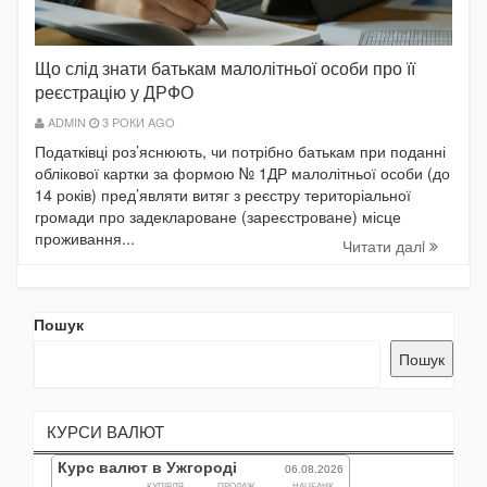
Що слід знати батькам малолітньої особи про її
реєстрацію у ДРФО
ADMIN
3 РОКИ AGO
Податківці роз’яснюють, чи потрібно батькам при поданні
облікової картки за формою № 1ДР малолітньої особи (до
14 років) пред’являти витяг з реєстру територіальної
громади про задеклароване (зареєстроване) місце
проживання...
Читати далi
Пошук
Пошук
КУРСИ ВАЛЮТ