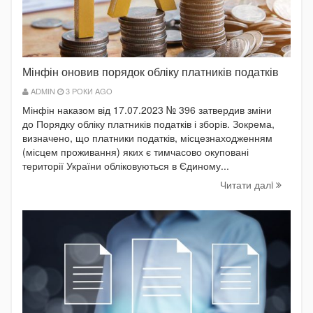
Мінфін оновив порядок обліку платників податків
ADMIN
3 РОКИ AGO
Мінфін наказом від 17.07.2023 № 396 затвердив зміни
до Порядку обліку платників податків і зборів. Зокрема,
визначено, що платники податків, місцезнаходженням
(місцем проживання) яких є тимчасово окуповані
території України обліковуються в Єдиному...
Читати далi