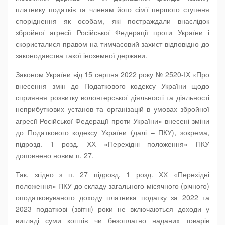
платнику податків та членам його сім’ї першого ступеня
споріднення як особам, які постраждали внаслідок
збройної агресії Російської Федерації проти України і
скористалися правом на тимчасовий захист відповідно до
законодавства такої іноземної держави.
Законом України від 15 серпня 2022 року № 2520-IX «Про
внесення змін до Податкового кодексу України щодо
сприяння розвитку волонтерської діяльності та діяльності
неприбуткових установ та організацій в умовах збройної
агресії Російської Федерації проти України» внесені зміни
до Податкового кодексу України (далі – ПКУ), зокрема,
підрозд. 1 розд. ХХ «Перехідні положення» ПКУ
доповнено новим п. 27.
Так, згідно з п. 27 підрозд. 1 розд. ХХ «Перехідні
положення» ПКУ до складу загального місячного (річного)
оподатковуваного доходу платника податку за 2022 та
2023 податкові (звітні) роки не включаються доходи у
вигляді суми коштів чи безоплатно наданих товарів