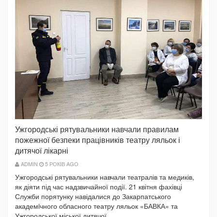
Ужгородські рятувальники навчали правилам
пожежної безпеки працівників театру ляльок і
дитячої лікарні
ADMIN
5 РОКІВ AGO
Ужгородські рятувальники навчали театралів та медиків,
як діяти під час надзвичайної події. 21 квітня фахівці
Служби порятунку навідалися до Закарпатського
академiчного обласного театру ляльок «БАВКА» та
Ужгородської міської дитячої...