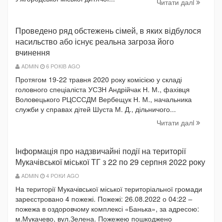
Читати далi
Проведено ряд обстежень сімей, в яких відбулося
насильство або існує реальна загроза його
вчинення
ADMIN
6 РОКІВ AGO
Протягом 19-22 травня 2020 року комісією у складі
головного спеціаліста УСЗН Андрійчак Н. М., фахівця
Воловецького РЦСССДМ Вербещук Н. М., начальника
служби у справах дітей Шуста М. Д., дільничого...
Читати далi
Інформація про надзвичайні події на території
Мукачівської міської ТГ з 22 по 29 серпня 2022 року
ADMIN
4 РОКИ AGO
На території Мукачівської міської територіальної громади
зареєстровано 4 пожежі. Пожежі: 26.08.2022 о 04:22 –
пожежа в оздоровчому комплексі «Банька», за адресою:
м.Мукачево, вул.Зелена. Пожежею пошкоджено