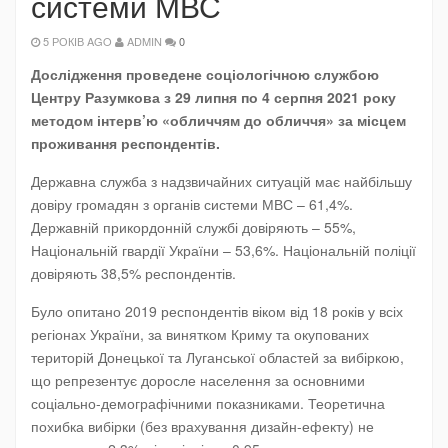
системи МВС
5 РОКІВ AGO
ADMIN
0
Дослідження проведене соціологічною службою
Центру Разумкова з 29 липня по 4 серпня 2021 року
методом інтерв’ю «обличчям до обличчя» за місцем
проживання респондентів.
Державна служба з надзвичайних ситуацій має найбільшу
довіру громадян з органів системи МВС – 61,4%.
Державній прикордонній службі довіряють – 55%,
Національній гвардії України – 53,6%. Національній поліції
довіряють 38,5% респондентів.
Було опитано 2019 респондентів віком від 18 років у всіх
регіонах України, за винятком Криму та окупованих
територій Донецької та Луганської областей за вибіркою,
що репрезентує доросле населення за основними
соціально-демографічними показниками. Теоретична
похибка вибірки (без врахування дизайн-ефекту) не