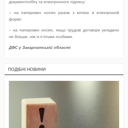
документообігу та електронного підпису;
– на паперових носіях разом з копією в електронній
формі;
– на паперових носіях, якщо трудові договори укладено
не більше, ніж із п’ятьма особами.
ДФС у Закарпатській області
ПОДIБНI НОВИНИ