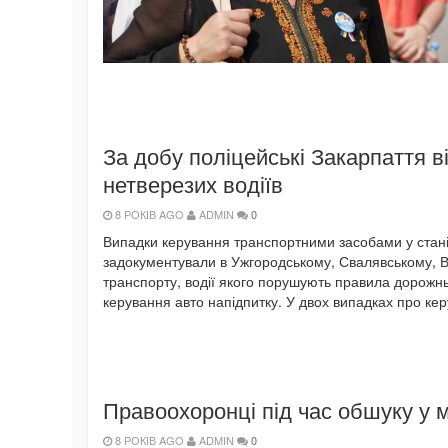
За добу поліцейські Закарпаття в
нетверезих водіїв
8 РОКІВ AGO
ADMIN
0
Випадки керування транспортними засобами у стані а
задокументували в Ужгородському, Свалявському, В
транспорту, водії якого порушують правила дорожньо
керування авто напідпитку. У двох випадках про ке
Правоохоронці під час обшуку у
8 РОКІВ AGO
ADMIN
0