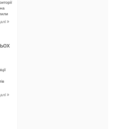
риторії
 на
пили
далi
тьох
ції
тів
далi