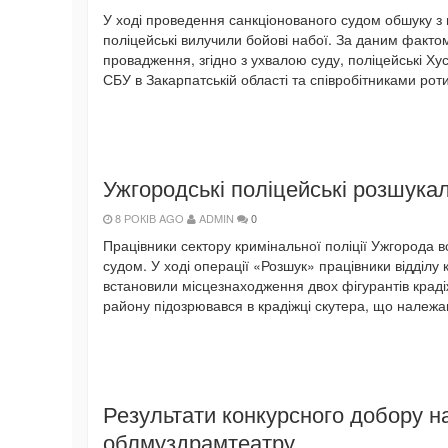
У ході проведення санкціонованого судом обшуку 
поліцейські вилучили бойові набої. За даним факто
провадження, згідно з ухвалою суду, поліцейські Хус
СБУ в Закарпатській області та співробітниками рот
Ужгородські поліцейські розшукал
8 РОКІВ AGO
ADMIN
0
Працівники сектору кримінальної поліції Ужгорода в
судом. У ході операції «Розшук» працівники відділу
встановили місцезнаходження двох фігурантів крад
району підозрювався в крадіжці скутера, що належав
Результати конкурсного добору н
облмуздрамтеатру