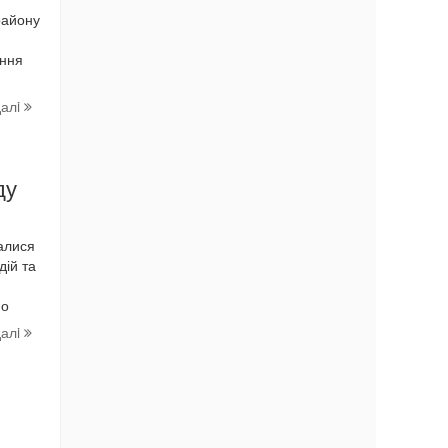
району
ення
далi
ду
валися
дій та
но
далi