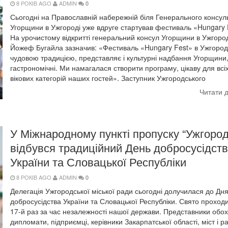
8 РОКІВ AGO
ADMIN
0
Сьогодні на Православній набережній біля Генерального консул
Угорщини в Ужгороді уже вдруге стартував фестиваль «Hungary 
На урочистому відкритті генеральний консул Угорщини в Ужгород
Йожеф Бугайла зазначив: «Фестиваль «Hungary Fest» в Ужгороді
чудовою традицією, представляє і культурні надбання Угорщини,
гастрономічні. Ми намагалася створити програму, цікаву для всі
вікових категорій наших гостей». Заступник Ужгородського
Читати 
У Міжнародному пункті пропуску “Ужгород
відбувся традиційний День добросусідст
України та Словацької Республіки
8 РОКІВ AGO
ADMIN
0
Делегація Ужгородської міської ради сьогодні долучилася до Дн
добросусідства України та Словацької Республіки. Свято проход
17-й раз за час незалежності нашої держави. Представники обох
дипломати, підприємці, керівники Закарпатської області, міст і ра