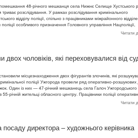
з помешкання 48-річного мешканця села Нижнє Селище Хустського 
м триває розслідування. У рамках розслідування кримінального
тського відділу поліції, спільно з працівниками міжрайонного відділ
и поліції особливого призначення Головного управління Нацполіції,
Читати 
и двох чоловіків, які переховувалися від су
становили місцезнаходження двох фігурантів злочинів, які розшуку
 кримінальної поліції Ужгорода провели ряд оперативно-розшукових 
іжок. Один із них — 47-річний мешканець села Галоч Ужгородського
 55-річній жительці обласного центру. Працівники поліції оператив
Читати 
а посаду директора – художнього керівника