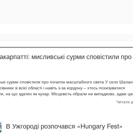
карпатті: мисливські сурми сповістили про
ькі сурми сповістили про початок масштабного свята У село Шалан
івники зі всієї області і навіть з-за кордону – хтось похизуватися
ти, на що здатен як кухар. Місцевість обрали не випадково, адже це
Читати 
В Ужгороді розпочався «Hungary Fest»