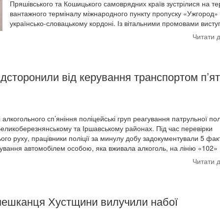
Пряшівського та Кошицького самоврядних країв зустрілися на те
вантажного терміналу міжнародного пункту пропуску «Ужгород»
українсько-словацькому кордоні. Із вітальними промовами висту
Читати 
ідсторонили від керування транспортом п’я
лкогольного сп’яніння поліцейські груп реагування патрульної полі
еликоберезнянському та Іршавському районах. Під час перевірки
го руху, працівники поліції за минулу добу задокументували 5 фак
рування автомобілем особою, яка вживала алкоголь, на лінію «102»
Читати 
 мешканця Хустщини вилучили набої