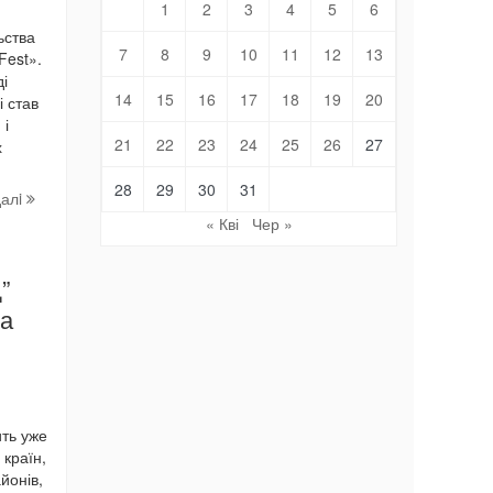
1
2
3
4
5
6
ьства
7
8
9
10
11
12
13
Fest».
і
14
15
16
17
18
19
20
 став
 і
21
22
23
24
25
26
27
х
28
29
30
31
далi
« Кві
Чер »
”
ва
я
ить уже
 країн,
йонів,