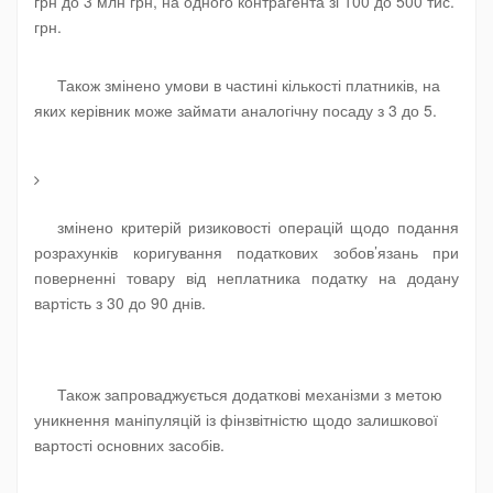
грн до 3 млн грн, на одного контрагента зі 100 до 500 тис.
грн.
Також змінено умови в частині кількості платників, на
яких керівник може займати аналогічну посаду з 3 до 5.
змінено критерій ризиковості операцій щодо подання
розрахунків коригування податкових зобов’язань при
поверненні товару від неплатника податку на додану
вартість з 30 до 90 днів
.
Також запроваджується додаткові механізми з метою
уникнення маніпуляцій із фінзвітністю щодо залишкової
вартості основних засобів.