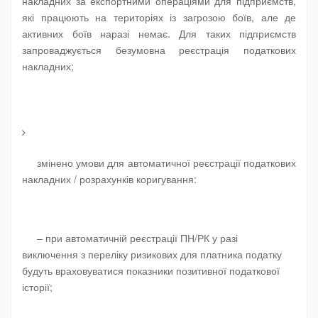
накладних за експортними операціями для підприємств,
які працюють на територіях із загрозою боїв, але де
активних боїв наразі немає
. Для таких підприємств
запроваджується безумовна реєстрація податкових
накладних;
змінено умови для автоматичної реєстрації податкових
накладних / розрахунків коригування
:
– при автоматичній реєстрації ПН/РК у разі
виключення з переліку ризикових для платника податку
будуть враховуватися показники позитивної податкової
історії;