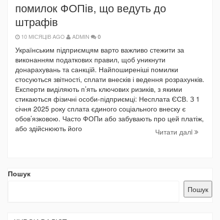
помилок ФОПів, що ведуть до
штрафів
10 МІСЯЦІВ AGO
ADMIN
0
Українським підприємцям варто важливо стежити за
виконанням податкових правил, щоб уникнути
донарахувань та санкцій. Найпоширеніші помилки
стосуються звітності, сплати внесків і ведення розрахунків.
Експерти виділяють п’ять ключових ризиків, з якими
стикаються фізичні особи-підприємці: Несплата ЄСВ. З 1
січня 2025 року сплата єдиного соціального внеску є
обов’язковою. Часто ФОПи або забувають про цей платіж,
або здійснюють його
Читати далi
Пошук
Пошук