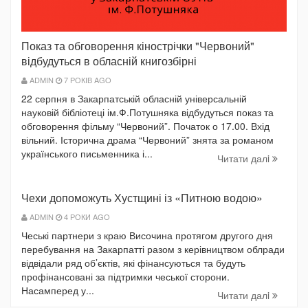
Показ та обговорення кінострічки "Червоний"
відбудуться в обласній книгозбірні
ADMIN
7 РОКІВ AGO
22 серпня в Закарпатській обласній універсальній
науковій бібліотеці ім.Ф.Потушняка відбудуться показ та
обговорення фільму “Червоний”. Початок о 17.00. Вхід
вільний. Історична драма “Червоний” знята за романом
українського письменника і...
Читати далi
Чехи допоможуть Хустщині із «Питною водою»
ADMIN
4 РОКИ AGO
Чеські партнери з краю Височина протягом другого дня
перебування на Закарпатті разом з керівництвом облради
відвідали ряд об’єктів, які фінансуються та будуть
профінансовані за підтримки чеської сторони.
Насамперед у...
Читати далi