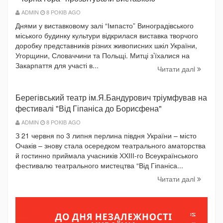
ADMIN
8 РОКІВ AGO
Днями у виставковому залі “Імпасто” Виноградівського
міського будинку культури відкрилася виставка творчого
доробку представників різних живописних шкіл України,
Угорщини, Словаччини та Польщі. Митці з’їхалися на
Закарпаття для участі в...
Читати далi
Берегівський театр ім.Я.Бандурович тріумфував на
фестивалі "Від Гіпаніса до Борисфена"
ADMIN
8 РОКІВ AGO
З 21 червня по 3 липня перлина півдня України – місто
Очаків – знову стала осередком театрального аматорства
й гостинно приймала учасників ХХІІІ-го Всеукраїнського
фестивалю театрального мистецтва “Від Гіпаніса...
Читати далi