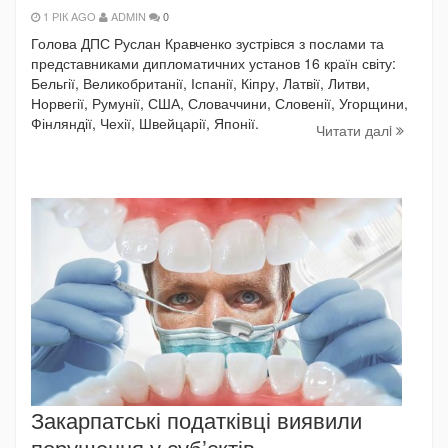
1 РІК AGO
ADMIN
0
Голова ДПС Руслан Кравченко зустрівся з послами та
представниками дипломатичних установ 16 країн світу:
Бельгії, Великобританії, Іспанії, Кіпру, Латвії, Литви,
Норвегії, Румунії, США, Словаччини, Словенії, Угорщини,
Фінляндії, Чехії, Швейцарії, Японії.
Читати далi
Закарпатські податківці виявили
порушення у суб’єктів