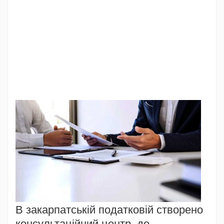
В закарпатській податковій створено
консультаційний центр, де