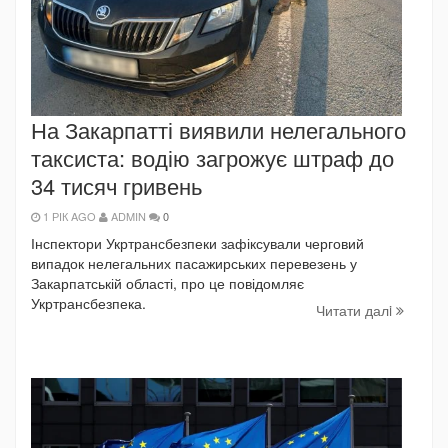
На Закарпатті виявили нелегального
таксиста: водію загрожує штраф до
34 тисяч гривень
1 РІК AGO
ADMIN
0
Інспектори Укртрансбезпеки зафіксували черговий
випадок нелегальних пасажирських перевезень у
Закарпатській області, про це повідомляє
Укртрансбезпека.
Читати далi