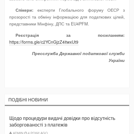
Спікери:
експерти Глобального форуму ОЕСР з
прозорості та обміну інформацією для податкових цілей,
представники Мінфіну, ДПС та EU4PFM.
Реєстрація за посиланням:
https://forms.gle/c2YCnGjzZ4itwxUt9
Пресслужба Державної податкової служби
України
ПОДIБНI НОВИНИ
Щодо процедури видачі довідки про відсутність
заборгованості з платежів
ADMIN
4 РОКИ AGO