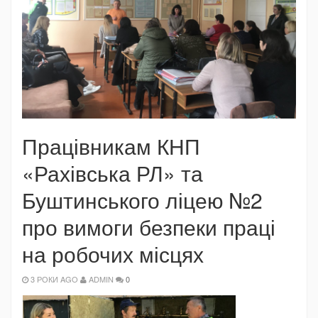
Працівникам КНП
«Рахівська РЛ» та
Буштинського ліцею №2
про вимоги безпеки праці
на робочих місцях
3 РОКИ AGO
ADMIN
0