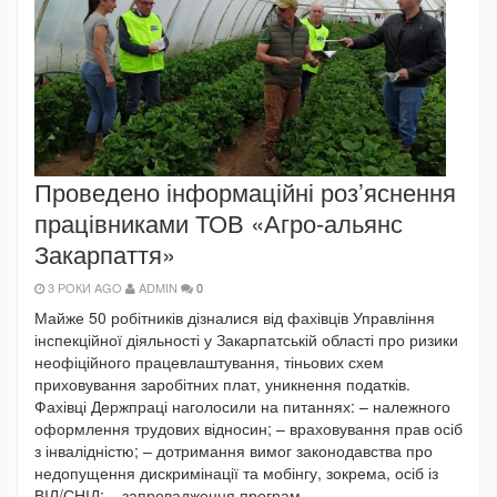
Проведено інформаційні роз’яснення
працівниками ТОВ «Агро-альянс
Закарпаття»
3 РОКИ AGO
ADMIN
0
Майже 50 робітників дізналися від фахівців Управління
інспекційної діяльності у Закарпатській області про ризики
неофіційного працевлаштування, тіньових схем
приховування заробітних плат, уникнення податків.
Фахівці Держпраці наголосили на питаннях: – належного
оформлення трудових відносин; – враховування прав осіб
з інвалідністю; – дотримання вимог законодавства про
недопущення дискримінації та мобінгу, зокрема, осіб із
ВІЛ/СНІД; – запровадження програм