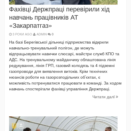
Фахівці Держпраці перевірили хід
навчань працівників АТ
«Закарпатгаз»
3 РОКИ AGO
ADMIN
0
На базі Берегівської дільниці підприємства відкрили
навчально-тренувальний полігон, де можуть
відпрацьовувати навички слюсарі, майстри служб КПО та
АДС. На тренувальному майданчику облаштована лінія
редукування, лінія ГРП, газовий колодязь та 4 підземні
газопроводи для виявлення витоків. Крім технічних
нюансів роботи на газорозподільних об’єктах, є
можливість потренуватися працювати в команді. За ходом
навчань спостерігали фахівці управління Держпраці.
Читати далi