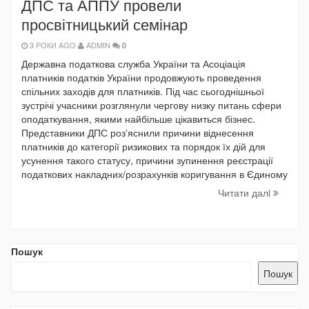
ДПС та АППУ провели
просвітницький семінар
3 РОКИ AGO
ADMIN
0
Державна податкова служба України та Асоціація
платників податків України продовжують проведення
спільних заходів для платників. Під час сьогоднішньої
зустрічі учасники розглянули чергову низку питань сфери
оподаткування, якими найбільше цікавиться бізнес.
Представники ДПС розʼяснили причини віднесення
платників до категорії ризикових та порядок їх дій для
усунення такого статусу, причини зупинення реєстрації
податкових накладних/розрахунків коригування в Єдиному
Читати далi
Пошук
Пошук