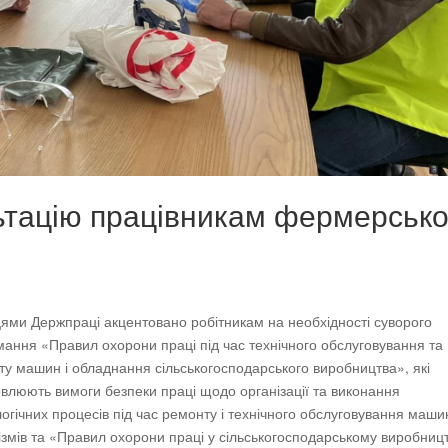
ьтацію працівникам фермерсько
ями Держпраці акцентовано робітникам на необхідності суворого
ання «Правил охорони праці під час технічного обслуговування та
у машин і обладнання сільськогосподарського виробництва», які
влюють вимоги безпеки праці щодо організації та виконання
огічних процесів під час ремонту і технічного обслуговування маши
змів та «Правил охорони праці у сільськогосподарському виробництв