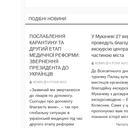
ПОДIБНI НОВИНИ
ПОСЛАБЛЕННЯ
У Мукачеві 27 в
КАРАНТИНУ ТА
проведуть благо
ДРУГИЙ ЕТАП
екскурсію центр
МЕДИЧНОЇ РЕФОРМИ:
частиною міста
ЗВЕРНЕННЯ
ADMIN
4 РОКИ AG
ПРЕЗИДЕНТА ДО
До Всесвітнього дн
УКРАЇНЦІВ
туризму Палац куль
мистецтв організов
ADMIN
6 РОКІВ AGO
благодійну екскурс
«Зазвичай ми звертаємося
Мукачеву з досвід
до лікарів по допомогу.
екскурсоводкою – 
Сьогодні про допомогу
Колесник. Саме у 
благають вони», – так про
пропонуємо вам п
глобальну ситуацію в
пізнання історії міст
українській медицині під час
другого етапу реформи
Читат