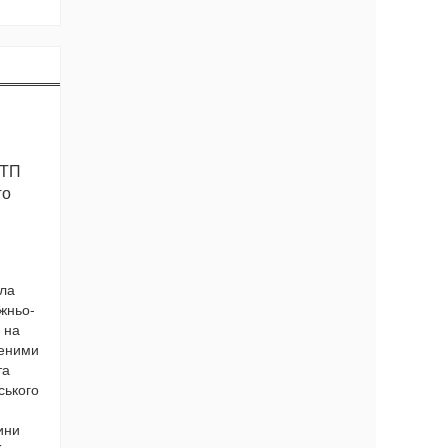
ДТП
го
шла
жньо-
 на
леними
та
ського
ини