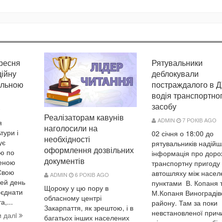
ересня
Рятувальники
дійну
деблокували
альною
постраждалого в 
водія транспортно
засобу
O
Реалізаторам кавунів
ADMIN
7 РОКІВ AGO
я
наголосили на
тури і
02 січня о 18:00 до
необхідності
ує
рятувальників надій
оформлення дозвільних
ію по
інформація про доро
документів
ченою
транспортну пригоду
Євою
автошляху між насе
ADMIN
6 РОКІВ AGO
цей день
пунктами В. Копаня 
Щороку у цю пору в
оєднати
М.Копаня Виноградів
обласному центрі
а,...
району. Там за поки
Закарпаття, як зрештою, і в
невстановленої прич
и далi
багатьох інших населених