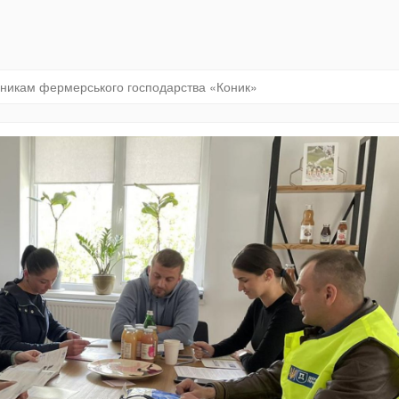
івникам фермерського господарства «Коник»