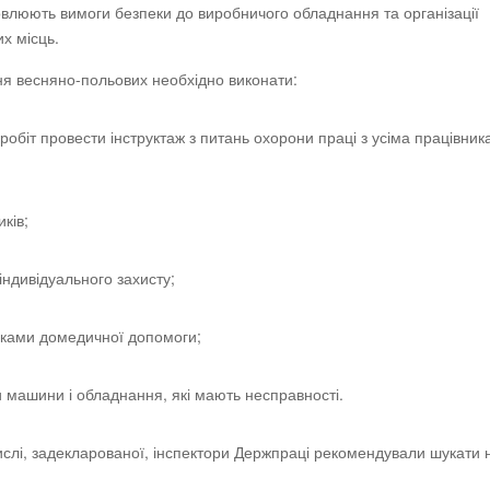
влюють вимоги безпеки до виробничого обладнання та організації
х місць.
ня весняно-польових необхідно виконати:
біт провести інструктаж з питань охорони праці з усіма працівник
ків;
ндивідуального захисту;
ечками домедичної допомоги;
и машини і обладнання, які мають несправності.
числі, задекларованої, інспектори Держпраці рекомендували шукати 