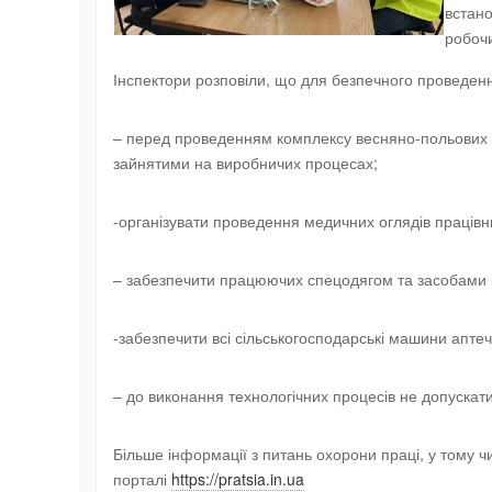
встано
робочи
Інспектори розповіли, що для безпечного проведен
– перед проведенням комплексу весняно-польових ро
зайнятими на виробничих процесах;
-організувати проведення медичних оглядів працівни
– забезпечити працюючих спецодягом та засобами і
-забезпечити всі сільськогосподарські машини апт
– до виконання технологічних процесів не допускат
Більше інформації з питань охорони праці, у тому 
порталі
https://pratsia.in.ua