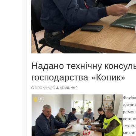
Надано технічну консул
господарства «Коник»
3 РОКИ AGO
ADMIN
0
Фахівц
дотрим
ремонт
встано
технол
механі