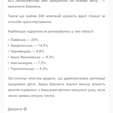
623 підприємства вже працюють на новому місці”
, —
зазначила Бережна.
Також ще майже 240 компаній шукають вдалі локації чи
способи транспортування.
Найбільше підприємств релокувались у такі області:
Львівська — 24%
Закарпатська — 14,5%
Чернівецька — 9,8%
Івано-Франківська — 8,3%
Хмельницька — 7,3%
Тернопільська — 6,3%.
Заступниця міністра додала, що держпрограма релокації
продовжує діяти. Зараз фіксують значно меншу кількість
запитів порівняно з березнем-квітнем минулого року, коли
число заявок сягнуло тисячі.
Джерело @