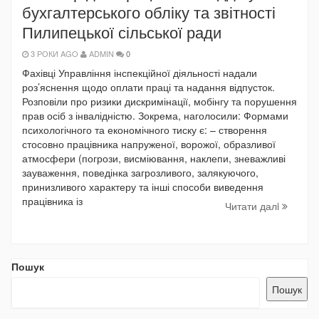
бухгалтерського обліку та звітності
Пилипецької сільської ради
3 РОКИ AGO
ADMIN
0
Фахівці Управління інспекційної діяльності надали
роз’яснення щодо оплати праці та надання відпусток.
Розповіли про ризики дискримінації, мобінгу та порушення
прав осіб з інвалідністю. Зокрема, наголосили: Формами
психологічного та економічного тиску є: – створення
стосовно працівника напруженої, ворожої, образливої
атмосфери (погрози, висміювання, наклепи, зневажливі
зауваження, поведінка загрозливого, залякуючого,
принизливого характеру та інші способи виведення
працівника із
Читати далi
Пошук
Пошук