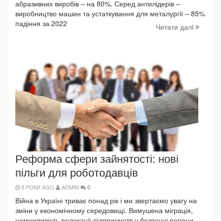
абразивних виробів – на 80%. Серед антилідерів –
виробництво машин та устаткування для металургії – 85%
падіння за 2022
Читати далi
Реформа сфери зайнятості: нові
пільги для роботодавців
3 РОКИ AGO
ADMIN
0
Війна в Україні триває понад рік і ми звертаємо увагу на
зміни у економічному середовищі. Вимушена міграція,
неможливість релокації підприємств у безпечні регіони