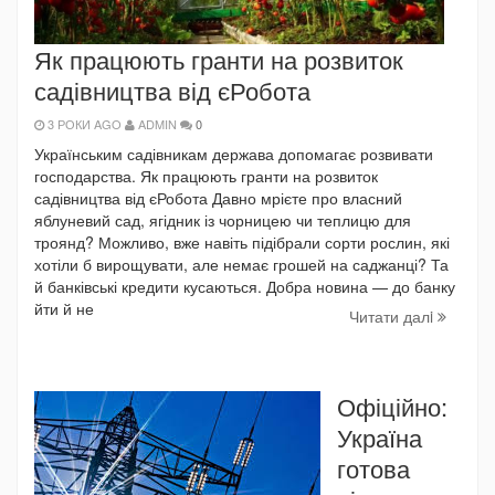
Як працюють гранти на розвиток
садівництва від єРобота
3 РОКИ AGO
ADMIN
0
Українським садівникам держава допомагає розвивати
господарства. Як працюють гранти на розвиток
садівництва від єРобота Давно мрієте про власний
яблуневий сад, ягідник із чорницею чи теплицю для
троянд? Можливо, вже навіть підібрали сорти рослин, які
хотіли б вирощувати, але немає грошей на саджанці? Та
й банківські кредити кусаються. Добра новина — до банку
йти й не
Читати далi
Офіційно:
Україна
готова