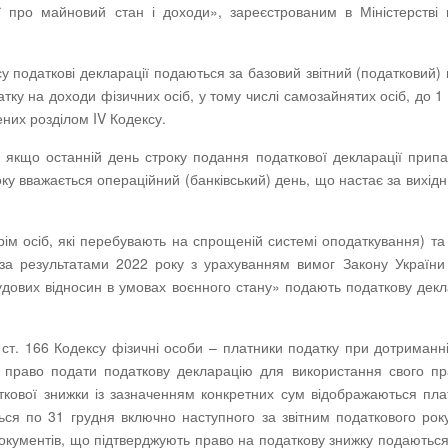
ї про майновий стан і доходи», зареєстрованим в Міністерстві 
ксу податкові декларації подаються за базовий звітний (податковий) 
ку на доходи фізичних осіб, у тому числі самозайнятих осіб, до 1
ених розділом IV Кодексу.
 якщо останній день строку подання податкової декларації прип
оку вважається операційний (банківський) день, що настає за вихід
рім осіб, які перебувають на спрощеній системі оподаткування) та
 за результатами 2022 року з урахуванням вимог Закону України
удових відносин в умовах воєнного стану» подають податкову дек
 ст. 166 Кодексу фізичні особи – платники податку при дотриманн
 право подати податкову декларацію для використання свого пр
ткової знижки із зазначенням конкретних сум відображаються пл
ться по 31 грудня включно наступного за звітним податкового року
х документів, що підтверджують право на податкову знижку подаютьс