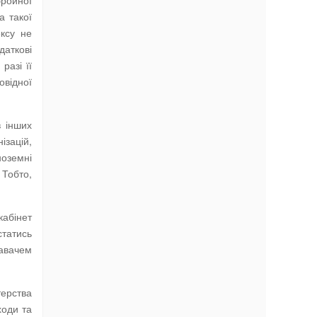
бройної
а такої
ексу не
даткові
разі її
овідної
в інших
ізацій,
ноземні
 Тобто,
кабінет
статись
авачем
терства
ходи та