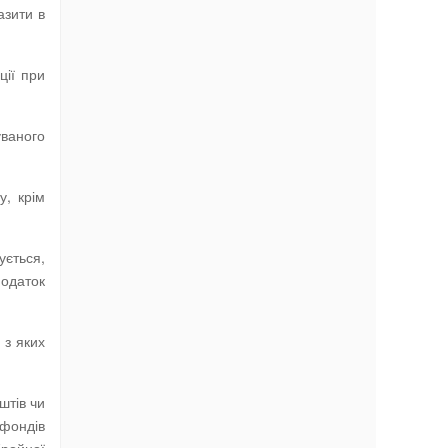
азити в
ції при
уваного
у, крім
ується,
податок
 з яких
штів чи
 фондів