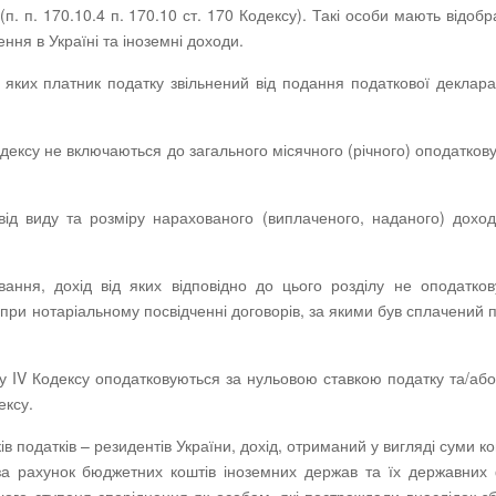
п. п. 170.10.4 п. 170.10 ст. 170 Кодексу). Такі особи мають відобр
ння в Україні та іноземні доходи.
яких платник податку звільнений від подання податкової деклара
V Кодексу не включаються до загального місячного (річного) оподатков
від виду та розміру нарахованого (виплаченого, наданого) доход
ання, дохід від яких відповідно до цього розділу не оподатков
 при нотаріальному посвідченні договорів, за якими був сплачений 
ділу IV Кодексу оподатковуються за нульовою ставкою податку та/або
ексу.
в податків – резидентів України, дохід, отриманий у вигляді суми ко
 за рахунок бюджетних коштів іноземних держав та їх державних