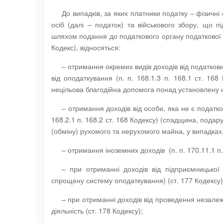
До випадків, за яких платники податку – фізичн
осіб (далі – податок) та військового збору, що п
шляхом подання до податкового органу податкової д
Кодекс), відносяться:
– отримання окремих видів доходів від податкови
від оподаткування (п. п. 168.1.3 п. 168.1 ст. 168
нецільова благодійна допомога понад установлену 
– отримання доходів від особи, яка не є податко
168.2.1 п. 168.2 ст. 168 Кодексу) (спадщина, подару
(обміну) рухомого та нерухомого майна, у випадка
– отримання іноземних доходів (п. п. 170.11.1 п.
– при отриманні доходів від підприємницької
спрощену систему оподаткування) (ст. 177 Кодексу)
– при отриманні доходів від проведення незалеж
діяльність (ст. 178 Кодексу);