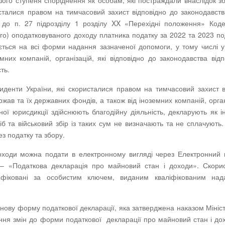
ршого ступеня споріднення як особам, які постраждали внаслідок з
ристалися правом на тимчасовий захист відповідно до законодавств
о до п. 27 підрозділу 1 розділу XX «Перехідні положення» Код
ого) оподатковуваного доходу платника податку за 2022 та 2023 по
ється на всі форми надання зазначеної допомоги, у тому числі у 
них компаній, організацій, які відповідно до законодавства відп
ть.
зиденти України, які скористалися правом на тимчасовий захист 
ржав та їх державних фондів, а також від іноземних компаній, орган
мної юрисдикції здійснюють благодійну діяльність, декларують як і
б та військовий збір із таких сум не визначають та не сплачують.
з податку та збору.
ходи можна подати в електронному вигляді через Електронний 
н» – «Податкова декларація про майновий стан і доходи». Скори
ифіковані за особистим ключем, виданим кваліфікованим над
 нову форму податкової декларації, яка затверджена наказом Мініс
ння змін до форми податкової декларації про майновий стан і до