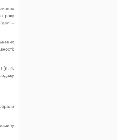
ізичних
го року
(далі –
льнених
вності;
 (п. п.
продажу
 обрали
фесійну