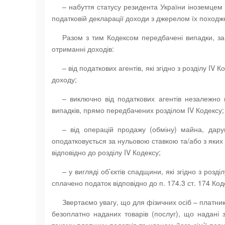
– набуття статусу резидента України іноземцем (
податковій декларації доходи з джерелом їх походже
Разом з тим Кодексом передбачені випадки, за 
отриманні доходів:
– від податкових агентів, які згідно з розділу I
доходу;
– виключно від податкових агентів незалежно 
випадків, прямо передбачених розділом IV Кодексу;
– від операцій продажу (обміну) майна, дарув
оподатковується за нульовою ставкою та/або з яких
відповідно до розділу IV Кодексу;
– у вигляді об’єктів спадщини, які згідно з роз
сплачено податок відповідно до п. 174.3 ст. 174 Код
Звертаємо увагу, що для фізичних осіб – платникі
безоплатно наданих товарів (послуг), що надані