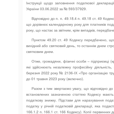
Інструкції щодо заповнення податкової деклараці
України 03.06.2022 за № 593/37929.
Відповідно до п. п. 49.18.4 п. 49.18 ст. 49 Коде
що дорівнює календарному року для платників подат
року, що настає за звітним, крім випадків, передбач
Пунктом 49.20 ст. 49 Кодексу передбачено, що
вихідний або святковий день, то останнім днем стр
святковим днем.
Отже, громадяни, фізичні особи – підприємці (к
які здійснюють незалежну професійну діяльність,
березня 2022 року № 2136-ІХ «Про організацію тр
до 01 травня 2023 року (включно).
Разом з тим звертаємо увагу, що відповідно до
встановлених зазначеною статтею Кодексу мають
податкову знижку. Підстави для нарахування пода
податку у річній податковій декларації, яка подає
166.1.2 п. 166.1 ст. 166 Кодексу). Копії первинни