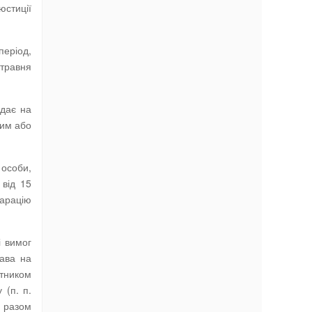
юстиції
період,
 травня
адає на
ним або
 особи,
 від 15
ларацію
і вимог
ава на
атником
 (п. п.
я разом