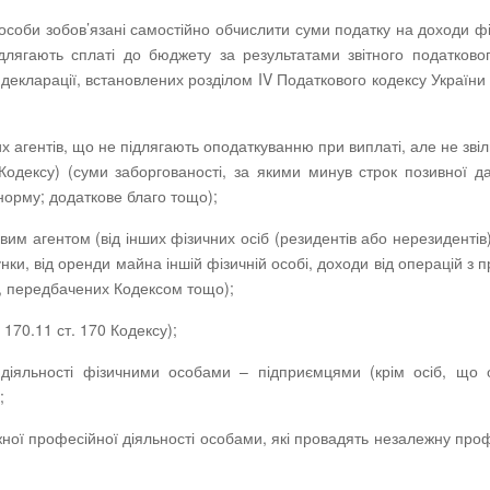
і особи зобов’язані самостійно обчислити суми податку на доходи ф
ідлягають сплаті до бюджету за результатами звітного податково
екларації, встановлених розділом IV Податкового кодексу України 
х агентів, що не підлягають оподаткуванню при виплаті, але не зві
 Кодексу) (суми заборгованості, за якими минув строк позивної да
норму; додаткове благо тощо);
вим агентом (від інших фізичних осіб (резидентів або нерезидентів))
нки, від оренди майна іншій фізичній особі, доходи від операцій з 
х, передбачених Кодексом тощо);
 170.11 ст. 170 Кодексу);
 діяльності фізичними особами – підприємцями (крім осіб, що
;
ної професійної діяльності особами, які провадять незалежну про