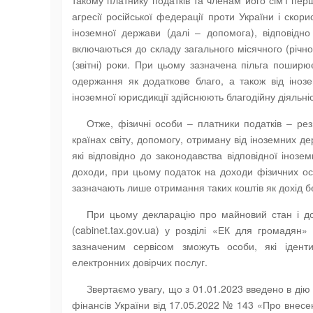
такому платнику податків та членам його сім’ї пе
агресії російської федерації проти України і ско
іноземної держави (далі – допомога), відповідн
включаються до складу загального місячного (річн
(звітні) роки. При цьому зазначена пільга поширю
одержання як додаткове благо, а також від інозем
іноземної юрисдикції здійснюють благодійну діяльніс
Отже, фізичні особи – платники податків – ре
країнах світу, допомогу, отриману від іноземних де
які відповідно до законодавства відповідної інозе
доходи, при цьому податок на доходи фізичних осі
зазначають лише отримання таких коштів як дохід бе
При цьому декларацію про майновий стан і до
(cabinet.tax.gov.ua) у розділі «ЕК для громадя
зазначеним сервісом зможуть особи, які ідент
електронних довірчих послуг.
Звертаємо увагу, що з 01.01.2023 введено в дію
фінансів України від 17.05.2022 № 143 «Про внесе