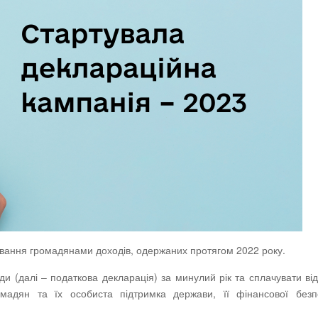
рування громадянами доходів, одержаних протягом 2022 року.
 (далі – податкова декларація) за минулий рік та сплачувати від
омадян та їх особиста підтримка держави, її фінансової безп