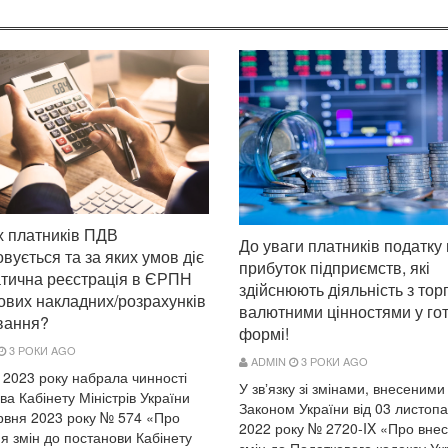
х платників ПДВ
До уваги платників податку
вується та за яких умов діє
прибуток підприємств, які
тична реєстрація в ЄРПН
здійснюють діяльність з торг
ових накладних/розрахунків
валютними цінностями у гот
вання?
формі!
3 РОКИ AGO
ADMIN
3 РОКИ AGO
 2023 року набрала чинності
У звʼязку зі змінами, внесеними
ва Кабінету Міністрів України
Законом України від 03 листоп
ервня 2023 року № 574 «Про
2022 року № 2720-IX «Про вне
я змін до постанови Кабінету
змін до Податкового кодексу Ук