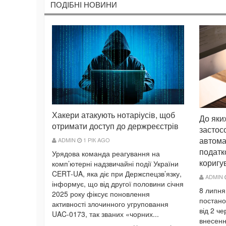
ПОДIБНI НОВИНИ
Хакери атакують нотаріусів, щоб
До яки
отримати доступ до держреєстрів
застосо
автома
ADMIN
1 РІК AGO
податк
Урядова команда реагування на
коригу
комп’ютерні надзвичайні події України
CERT-UA, яка діє при Держспецзв’язку,
ADMIN
інформує, що від другої половини січня
8 липня
2025 року фіксує поновлення
постано
активності злочинного угруповання
від 2 ч
UAC-0173, так званих «чорних...
внесенн