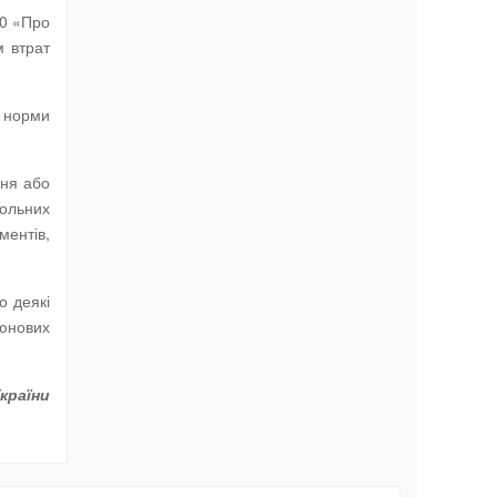
10 «Про
м втрат
і норми
ння або
гольних
ментів,
о деякі
тюнових
країни