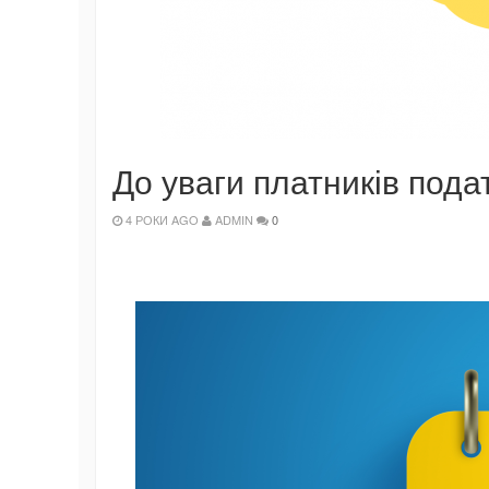
До уваги платників подат
4 РОКИ AGO
ADMIN
0