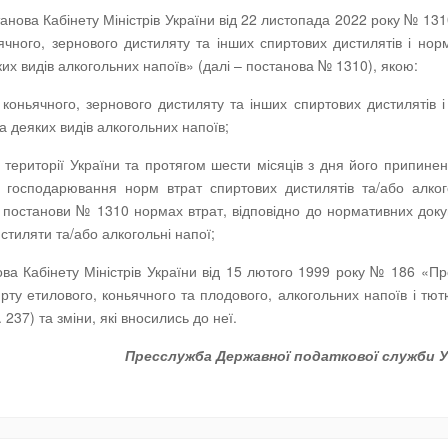
анова Кабінету Міністрів України від 22 листопада 2022 року № 13
чного, зернового дистиляту та інших спиртових дистилятів і нор
ких видів алкогольних напоїв» (далі – постанова № 1310), якою:
коньячного, зернового дистиляту та інших спиртових дистилятів 
ва деяких видів алкогольних напоїв;
 території України та протягом шести місяців з дня його припине
и господарювання норм втрат спиртових дистилятів та/або алко
 1 постанови № 1310 нормах втрат, відповідно до нормативних доку
истиляти та/або алкогольні напої;
ва Кабінету Міністрів України від 15 лютого 1999 року № 186 «Пр
ту етилового, коньячного та плодового, алкогольних напоїв і тю
 237) та зміни, які вносились до неї.
Пресслужба Державної податкової служби У