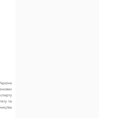
України
тюнових
 спирту
ляту та
бництва