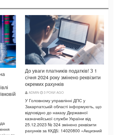
До уваги платників податків! З 1
 на
січня 2024 року змінено реквізити
окремих рахунків
івлі
ADMIN
3 РОКИ AGO
івковій
У Головному управлінні ДПС у
Закарпатській області інформують, що
відповідно до наказу Державної
казначейської служби України від
ада
25.12.2023 № 324 змінено реквізити
сення
рахунків за ККДБ: 14020800 «Акцизний
раїни та