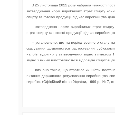
З 25 листопада 2022 року набрала чинності пост
затвердження норм виробничих втрат спирту конья
спирту та готової продукції під час виробництва дея
– затверджено норми виробничих втрат спирту 
втрат спирту та готової продукції під час виробницт
– установлено, що на період воєнного стану на
скасування дозволяється застосування суб’єктам
напоїв, відсутніх у затверджених згідно з пунктом
згідно з якими виготовляються відповідні спиртові д
– визнано такою, що втратила чинність, постано
питання державного регулювання виробництва спир
виробів» (Офіційний вісник України, 1999 р., № 7, ст.