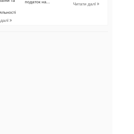
податок на...
Читати далi
яльності
 далi