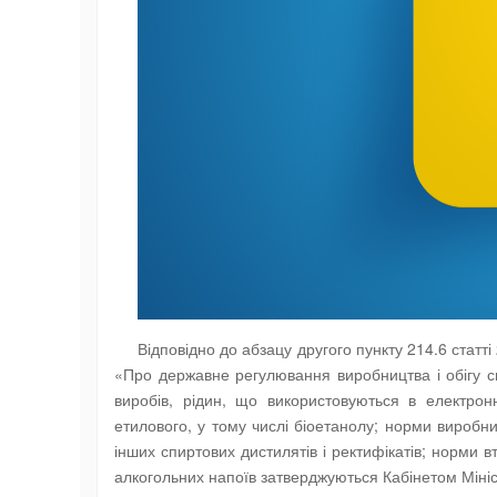
Відповідно до абзацу другого пункту 214.6 статт
«Про державне регулювання виробництва і обігу сп
виробів, рідин, що використовуються в електрон
етилового, у тому числі біоетанолу; норми виробни
інших спиртових дистилятів і ректифікатів; норми в
алкогольних напоїв затверджуються Кабінетом Мініс