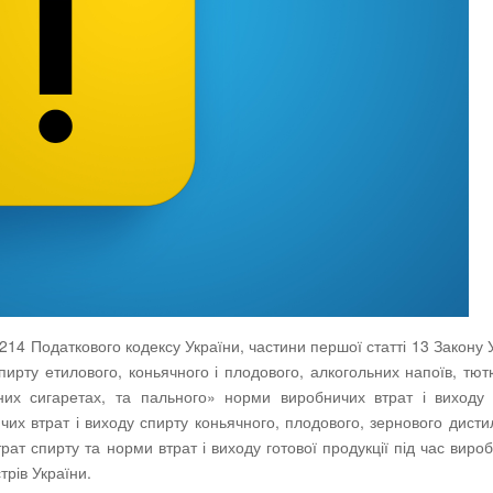
і 214 Податкового кодексу України, частини першої статті 13 Закону 
ирту етилового, коньячного і плодового, алкогольних напоїв, тю
них сигаретах, та пального» норми виробничих втрат і виходу
чих втрат і виходу спирту коньячного, плодового, зернового дисти
трат спирту та норми втрат і виходу готової продукції під час виро
трів України.