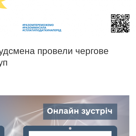
удсмена провели чергове
уп