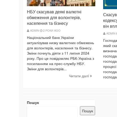
НБУ скасував деякі валютні
Скасув
обмеження для волонтерів,
кодекс
населення та бізнесу
він вп
ADMIN
2 РОКИ AGO
ADMIN
Національний банк України
Господа
актуалізував низку валютних обмежень
який ск
для волонтерів, населення та бізнесу.
визнача
Зміни почнуть діяти з 11 липня 2024
господа
року. Про це повідомляє РБК-Україна з
господа
посиланням на прес-службу НБУ.
процесі 
Зміни для волонтерів...
господа
Читати далi
господа
Пошук
Пошук