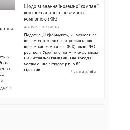
Щодо визнання іноземної компанії
контрольованою іноземною
компанією (КІК)
ADMIN
3 РОКИ AGO
ування
Податківці інформують, чи визнається
іноземна компанія контрольованою
іноземною компанією (КІК), якщо ФО –
резидент України є прямим власником
ть, чи
цієї іноземної кампанії, але володіє
йного
часткою, що складає рівно 50
аткова
відсотків....
Читати далi
за
ти
 далi