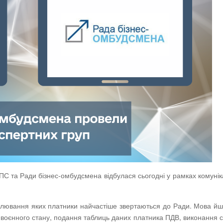
ДПС та Ради бізнес-омбудсмена відбулася сьогодні у рамках комунік
улювання яких платники найчастіше звертаються до Ради. Мова й
х воєнного стану, подання таблиць даних платника ПДВ, виконання 