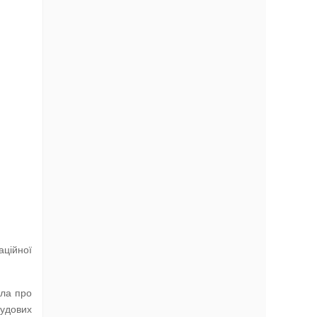
аційної
шла про
судових