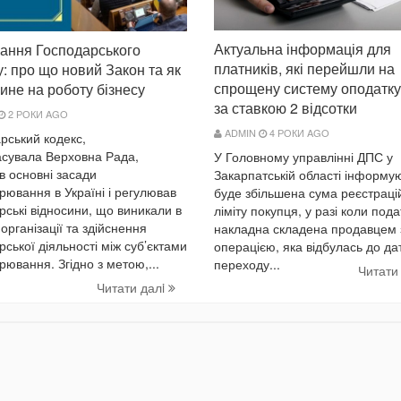
Актуальна інформація для
ання Господарського
платників, які перейшли на
у: про що новий Закон та як
спрощену систему оподатк
лине на роботу бізнесу
за ставкою 2 відсотки
2 РОКИ AGO
ADMIN
4 РОКИ AGO
рський кодекс,
асувала Верховна Рада,
У Головному управлінні ДПС у
в основні засади
Закарпатській області інформую
рювання в Україні і регулював
буде збільшена сума реєстраці
рські відносини, що виникали в
ліміту покупця, у разі коли под
організації та здійснення
накладна складена продавцем 
рської діяльності між суб’єктами
операцією, яка відбулась до да
рювання. Згідно з метою,...
переходу...
Читати
Читати далi