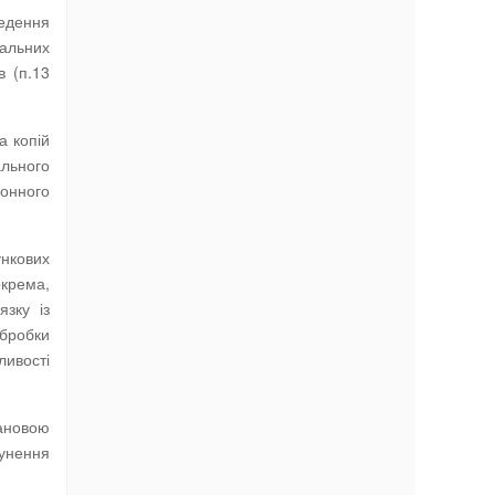
ведення
кальних
в (п.13
а копій
льного
онного
ункових
крема,
язку із
обробки
ливості
тановою
сунення