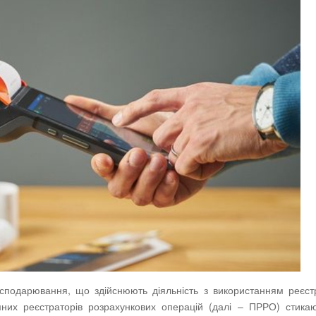
господарювання, що здійснюють діяльність з використанням реєст
них реєстраторів розрахункових операцій (далі – ПРРО) стика