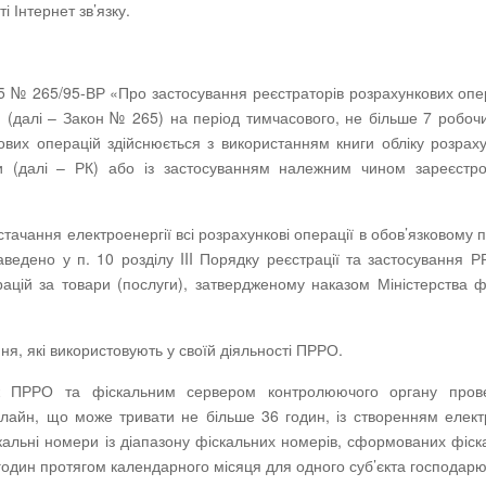
 Інтернет зв’язку.
995 № 265/95-ВР «Про застосування реєстраторів розрахункових опе
» (далі – Закон № 265) на період тимчасового, не більше 7 робочи
ових операцій здійснюється з використанням книги обліку розрах
и (далі – РК) або із застосуванням належним чином зареєстро
тачання електроенергії всі розрахункові операції в обов’язковому 
ведено у п. 10 розділу III Порядку реєстрації та застосування 
ацій за товари (послуги), затвердженому наказом Міністерства ф
ня, які використовують у своїй діяльності ПРРО.
між ПРРО та фіскальним сервером контролюючого органу пров
флайн, що може тривати не більше 36 годин, із створенням елек
кальні номери із діапазону фіскальних номерів, сформованих фіс
годин протягом календарного місяця для одного суб’єкта господар