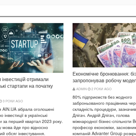
Економічне бронювання: бі
и інвестицій отримали
запропонував робочу моде
ькі стартапи на початку
ADMIN
2 РОКИ AGO
80% підприємств без жодного
3 РОКИ AGO
заброньованого працівника чер
я AIN.UA зібрала оголошені
складність процедури, зазначив
о інвестиції в українські
Длігач. Андрій Длігач, голова
и за перший квартал 2023 року.
міжнародної бізнес-спільноти B
у мова йде про відносно
професор економіки, засновник
ий обсяг інвестування.
компаній Advanter Group розкр