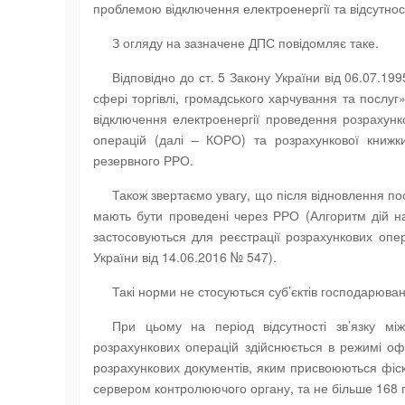
проблемою відключення електроенергії та відсутності
З огляду на зазначене ДПС повідомляє таке.
Відповідно до ст. 5 Закону України від 06.07.1
сфері торгівлі, громадського харчування та послуг
відключення електроенергії проведення розрахунк
операцій (далі – КОРО) та розрахункової книжк
резервного РРО.
Також звертаємо увагу, що після відновлення пос
мають бути проведені через РРО (Алгоритм дій на
застосовуються для реєстрації розрахункових опер
України від 14.06.2016 № 547).
Такі норми не стосуються суб’єктів господарюван
При цьому на період відсутності зв’язку 
розрахункових операцій здійснюється в режимі о
розрахункових документів, яким присвоюються фіс
сервером контролюючого органу, та не більше 168 