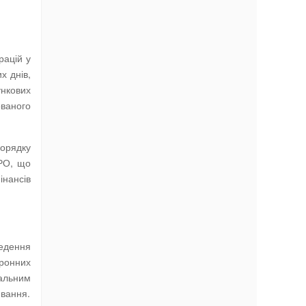
рацій у
х днів,
ункових
ваного
порядку
РРО, що
інансів
едення
тронних
кальним
ювання.