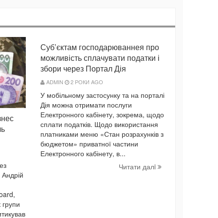
Суб’єктам господарюваннея про
можливість сплачувати податки і
збори через Портал Дія
ADMIN
2 РОКИ AGO
У мобільному застосунку та на порталі
Дія можна отримати послуги
Електронного кабінету, зокрема, щодо
знес
сплати податків. Щодо використання
ль
платниками меню «Стан розрахунків з
бюджетом» приватної частини
Електронного кабінету, в...
ез
Читати далi
 Андрій
oard,
 групи
итикував