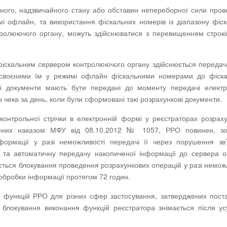
нного, надзвичайного стану або обставин непереборної сили про
і офлайн, та використання фіскальних номерів із діапазону фіс
олюючого органу, можуть здійснюватися з перевищенням строкі
 фіскальним сервером контролюючого органу здійснюється передач
исвоєними їм у режимі офлайн фіскальними номерами до фіска
ві документи мають бути передані до моменту передачі електр
о чека за день, коли були сформовані такі розрахункові документи.
контрольної стрічки в електронній формі у реєстраторах розрах
жених наказом МФУ від 08.10.2012 № 1057, РРО повинен, зо
нформації у разі неможливості передачі її через порушення зв’
 та автоматичну передачу накопиченої інформації до сервера 
вається блокування проведення розрахункових операцій у разі немож
 обробки інформації протягом 72 годин.
их функцій РРО для різних сфер застосування, затверджених пос
, блокування виконання функцій реєстратора знімається після у