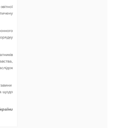
вітної
опичену
оєнного
порядку
атників
авства,
аслідок
ставини
ва щодо
країни