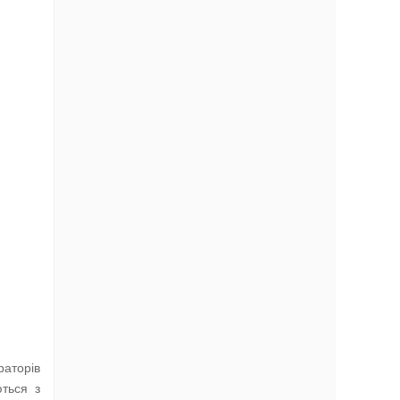
раторів
ються з