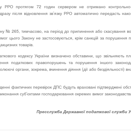
ту РРО протягом 72 годин сервером не отримано контрольно-з
одразу після відновлення зв’язку РРО автоматично передасть нак
ону № 265, тимчасово, на період до припинення або скасування в
вимог цього Закону не застосовуються, крім санкцій за порушення 
акцизних товарів.
даткового кодексу України визначено обставини, що звільняють пл
инення податкових правопорушень та порушення іншого законод
люючі органи, зокрема, вчинення діяння (дії або бездіяльності) вн
еденні фактичних перевірок ДПС будуть враховані підтверджені об
виконання суб’єктами господарювання окремих вимог законодавст
Пресслужба Державної податкової служби У