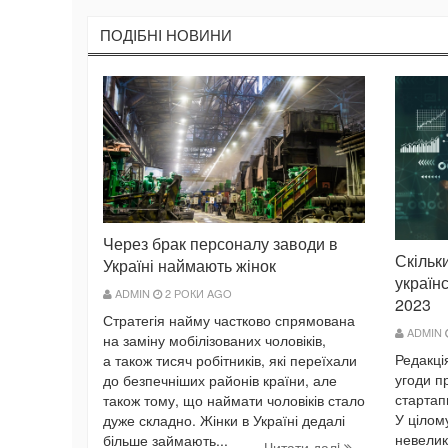
ПОДIБНI НОВИНИ
Через брак персоналу заводи в
Скільк
Україні наймають жінок
українс
ADMIN
2 РОКИ AGO
2023
Стратегія найму частково спрямована
ADMIN
на заміну мобілізованих чоловіків,
Редакці
а також тисяч робітників, які переїхали
угоди пр
до безпечніших районів країни, але
стартап
також тому, що наймати чоловіків стало
У цілом
дуже складно. Жінки в Україні дедалі
невелик
більше займають...
Читати далi