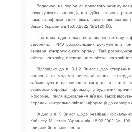
Водночас, на період дії правового режиму воє
розрахункових операцій, що здійснюються в режим
номерів, сформованих фіскальним сервером контр
Закону України від 15.03.2022 № 2120-IX).
Протягом години після встановлення зв’язку із
створених ПРРО розрахункових документів з пр
сервера контролюючого органу. Такі розрахунко
фіскального звіту, електронного фіскального звітног
Відповідно до п. 3.1.2 Вимог щодо створення 
операцій та модемів передачі даних, затверд
забезпечувати накопичення контрольно-звітної і
сервером обробки інформації з будь-яких причин
інформації після відновлення зв’язку. Також відбу
передачі контрольно-звітної інформації до сервера
Згідно з п. 9 Вимог щодо реалізації фіскальн
Кабінету Міністрів України від 18.02.2002 № 199
причини його виникнення.