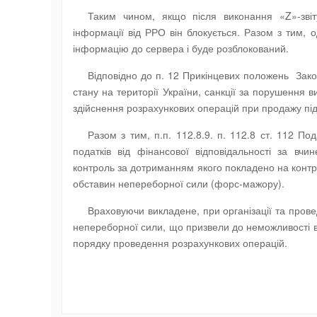
Таким чином, якщо після виконання «Z»-зві
інформації від РРО він блокується. Разом з тим, 
інформацію до сервера і буде розблокований.
Відповідно до п. 12 Прикінцевих положень Зак
стану на території України, санкції за порушення 
здійснення розрахункових операцій при продажу під
Разом з тим, п.п. 112.8.9. п. 112.8 ст. 112 По
податків від фінансової відповідальності за вч
контроль за дотриманням якого покладено на контро
обставин непереборної сили (форс-мажору).
Враховуючи викладене, при організації та пров
непереборної сили, що призвели до неможливості 
порядку проведення розрахункових операцій.