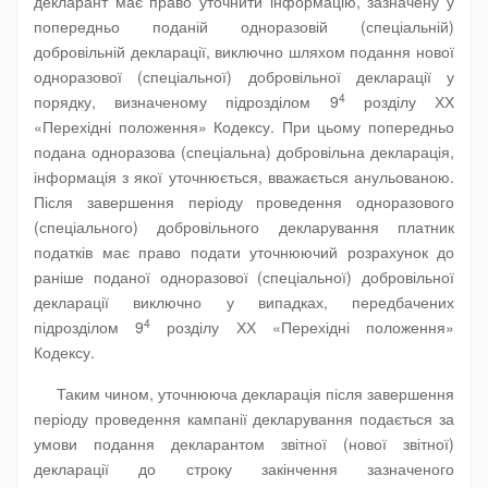
декларант має право уточнити інформацію, зазначену у
попередньо поданій одноразовій (спеціальній)
добровільній декларації, виключно шляхом подання нової
одноразової (спеціальної) добровільної декларації у
4
порядку, визначеному підрозділом 9
розділу ХХ
«Перехідні положення» Кодексу. При цьому попередньо
подана одноразова (спеціальна) добровільна декларація,
інформація з якої уточнюється, вважається анульованою.
Після завершення періоду проведення одноразового
(спеціального) добровільного декларування платник
податків має право подати уточнюючий розрахунок до
раніше поданої одноразової (спеціальної) добровільної
декларації виключно у випадках, передбачених
4
підрозділом 9
розділу ХХ «Перехідні положення»
Кодексу.
Таким чином, уточнююча декларація після завершення
періоду проведення кампанії декларування подається за
умови подання декларантом звітної (нової звітної)
декларації до строку закінчення зазначеного