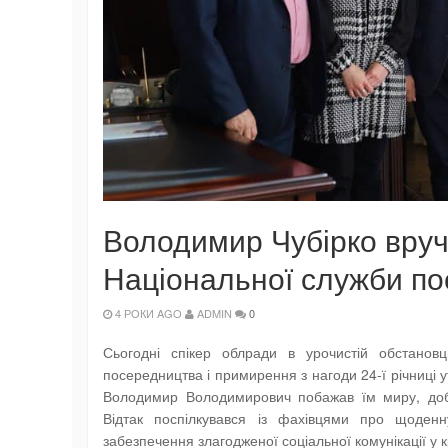
Володимир Чубірко вруч
Національної служби по
4 РОКИ AGO
ADMIN
0
Сьогодні спікер облради в урочистій обстановці
посередництва і примирення з нагоди 24-ї річниці 
Володимир Володимирович побажав їм миру, доброг
Відтак поспілкувався із фахівцями про щоден
забезпечення злагодженої соціальної комунікації у к