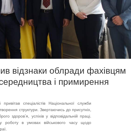
ив відзнаки облради фахівцям
середництва і примирення
 привітав спеціалістів Національної служби
утворення структури. Звертаючись до присутніх,
о здоров’я, успіхів у відповідальній праці.
ну роботу в умовах військового часу щодо
раї.