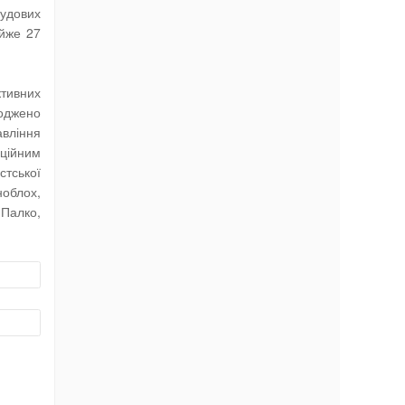
рудових
айже 27
ктивних
роджено
авління
аційним
стської
ноблох,
Палко,