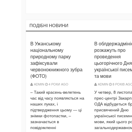
ПОДIБНI НОВИНИ
В Ужанському
В облдержадмініс
національному
розкажуть про
природному парку
проведення
зафіксували
цьогорічного Дня
червонокнижного зубра
української писе
(ФОТО)
та мови
ADMIN
4 РОКИ AGO
ADMIN
8 РОКІВ AG
– Такий красень-велетень
У четвер, 8 листопа
час від часу появляється на
прес-центрі Закарп
наших луках, і
ОДА відбудеться бр
підтвердження цьому ― ці
присвячений Дню
знімки фотопастки, –
української писемно
зазначається в
мови, який цього р
повідомленні
загальнодержавном