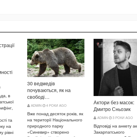
трації
мності
30 ведмедів
O
почуваються, як на
да, в
свободі…
атської
Актори без масок:
ADMIN
4 РОКИ AGO
ифінг,
Дмитро Сньозик
Вже понад десяток років, як
ADMIN
3 РОКИ AGO
на території Національного
сті та
природного парку
Відповіді на анкету а
оку на
«Синевир» створено
Закарпатського
у рівні