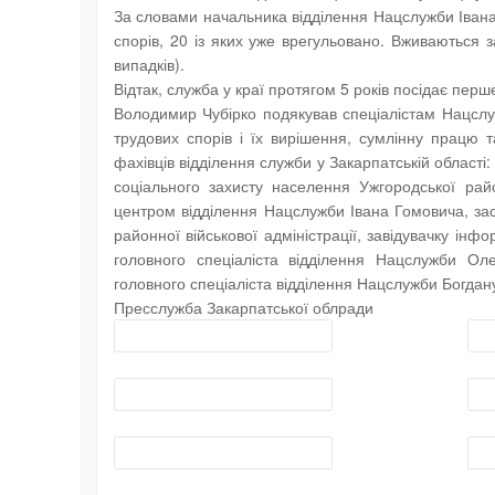
За словами начальника відділення Нацслужби Івана
спорів, 20 із яких уже врегульовано. Вживаються 
випадків).
Відтак, служба у краї протягом 5 років посідає перш
Володимир Чубірко подякував спеціалістам Нацслу
трудових спорів і їх вирішення, сумлінну працю 
фахівців відділення служби у Закарпатській област
соціального захисту населення Ужгородської район
центром відділення Нацслужби Івана Гомовича, зас
районної військової адміністрації, завідувачку і
головного спеціаліста відділення Нацслужби Ол
головного спеціаліста відділення Нацслужби Богдан
Пресслужба Закарпатської облради