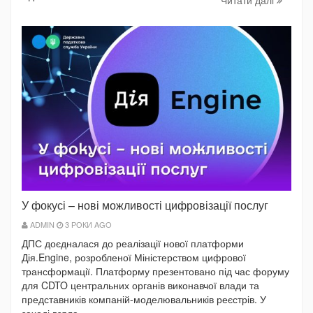
У фокусі – нові можливості цифровізації послуг
ADMIN
3 РОКИ AGO
ДПС доєдналася до реалізації нової платформи
Дія.Engine, розробленої Міністерством цифрової
трансформації. Платформу презентовано під час форуму
для CDTO центральних органів виконавчої влади та
представників компаній-моделювальників реєстрів. У