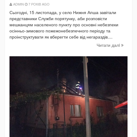
ADMIN
7 РОКІВ AGO
Сьогодні, 15 листопада, у село Нижня Апша завітали
представники Служби порятунку, аби розповісти
мешканцям населеного пункту про основні небезпеки
осінньо-зимового пожежонебезпечного періоду та
проінструктувати як вберегти себе від негараздів....
Читати далi