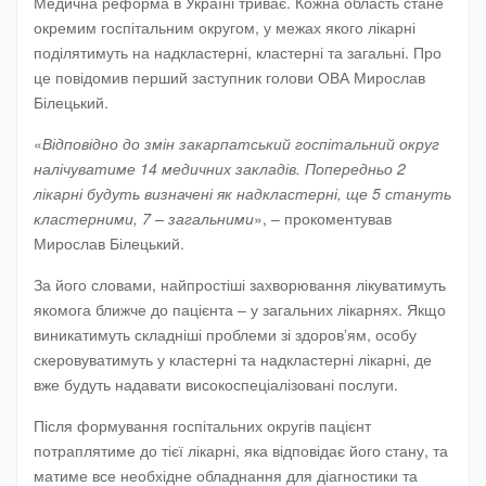
Медична реформа в Україні триває. Кожна область стане
окремим госпітальним округом, у межах якого лікарні
поділятимуть на надкластерні, кластерні та загальні. Про
це повідомив перший заступник голови ОВА Мирослав
Білецький.
«
Відповідно до змін закарпатський госпітальний округ
налічуватиме 14 медичних закладів. Попередньо 2
лікарні будуть визначені як надкластерні, ще 5 стануть
кластерними, 7 – загальними
», – прокоментував
Мирослав Білецький.
За його словами, найпростіші захворювання лікуватимуть
якомога ближче до пацієнта – у загальних лікарнях. Якщо
виникатимуть складніші проблеми зі здоровʼям, особу
скеровуватимуть у кластерні та надкластерні лікарні, де
вже будуть надавати високоспеціалізовані послуги.
Після формування госпітальних округів пацієнт
потраплятиме до тієї лікарні, яка відповідає його стану, та
матиме все необхідне обладнання для діагностики та