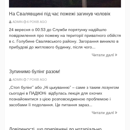
На Свалявщині під час пожежі загинув чоловік
ADMIN
6 РОКІВ AGO
24 вересня о 00:53 до Служби порятунку надійшло
повідомлення про пожежу на території приватного обійстя
в с. Голубине Свалявського району. Загорання виникло в
прибудові до житлового будинку, після чого...
Читати далi
Зупинимо булінг разом!
ADMIN
7 РОКІВ AGO
„Стоп булінг” або „Ні цькуванню” – саме з таким лозунгом
сьогодні в ПАДІЮНі відбулась лекція для охочих
познайомитися з цією розповсюдженою проблемою і
засобами її подолання. Це питання зараз...
Читати далi
Довіреності, що прирівняні до нотаріально