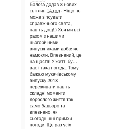
Балога додав 8 нових
світлин.
14 год
· Ніщо не
може зіпсувати
справжнього свята,
навіть дощ!;) Хоч ми всі
разом з нашими
цьогорічними
випускниками добряче
намокли. Впевнений, це
на щастя! У житті бу…
ває і така погода. Тому
бажаю мукачівському
випуску 2018
переживати навіть
складні моменти
дорослого життя так
само бадьоро та
впевнено, як
сьогоднішні примхи
погоди. Ще раз усіх