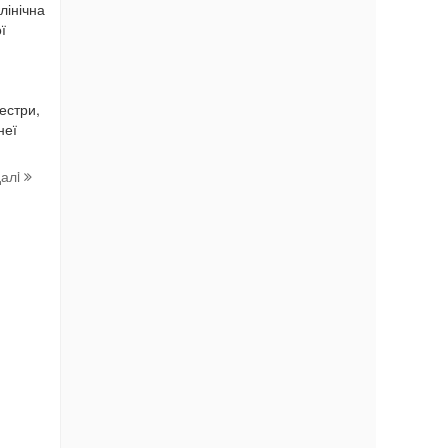
лінічна
ї
естри,
неї
далi