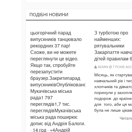
ПОДIБНI НОВИНИ
цьогорічний парад
З турботою про
випускників танцювало
найменших:
рекордних 37 пар!
рятувальники
Схоже, ви не можете
Закарпаття навч
переглянути це відео.
дітей правилам 
Якщо так, спробуйте
ADMIN
7 РОКІВ AG
перезапустити
Місяць, як стартув
браузер.Закритипарад
навчальний рік і тис
випускниківОпубліковано
хлопчиків та дівчат
Мукачівська міська
поринули у захоп
рада1 797
подорож до країни
переглядів
1,7 тис.
для того, аби ця м
переглядівМукачівська
була не лише цікаво
міська рада поширює
Читат
допис від Андрія Балоги.
·
14 год
· +4Андрій