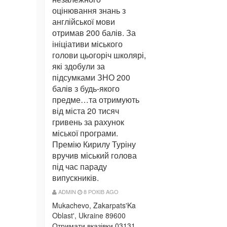
оцінювання знань з
англійської мови
отримав 200 балів. За
ініціативи міського
голови цьогоріч школярі,
які здобули за
підсумками ЗНО 200
балів з будь-якого
предме…та отримують
від міста 20 тисяч
гривень за рахунок
міської програми.
Премію Кирилу Туріну
вручив міський голова
під час параду
випускників.
ADMIN
8 РОКІВ AGO
Mukachevo, Zakarpats'Ka
Oblast', Ukraine 89600
Отримати вказівки 03131