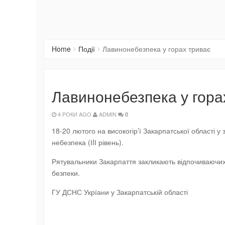
Home
Події
Лавинонебезпека у горах триває
Лавинонебезпека у гора
4 РОКИ AGO
ADMIN
0
18-20 лютого на високогір’ї Закарпатської області у 
небезпека (ІIІ рівень).
Рятувальники Закарпаття закликають відпочиваючих 
безпеки.
ГУ ДСНС Укрїани у Закарпатській області