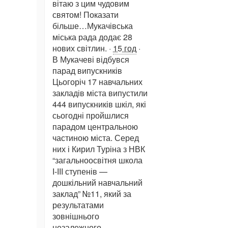
вітаю з цим чудовим
святом! Показати
більше…Мукачівська
міська рада додає 28
нових світлин. ·
15 год
·
В Мукачеві відбувся
парад випускників
Цьогоріч 17 навчальних
закладів міста випустили
444 випускників шкіл, які
сьогодні пройшлися
парадом центральною
частиною міста. Серед
них і Кирил Туріна з НВК
“загальноосвітня школа
І-ІІІ ступенів —
дошкільний навчальний
заклад” №11, який за
результатами
зовнішнього
незалежного