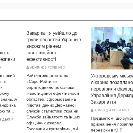
Закарпаття увійшло до
групи областей України з
високим рівнем
ають
інвестиційної
безпеки
ефективності
O
ADMIN
8 РОКІВ AGO
Ужгородську міськ
ав новий
Рейтингове агентство
ячі
«Євро-Рейтинг»
лікарню позаплан
ок
оприлюднило показники
перевірили фахівц
люючу
інвестиційної ефективності
Управління Держп
 знань. А
областей, сформовані на
Закарпаття
андрівка
підставі даних Державної
ADMIN
4 РОКИ AGO
ю та...
служби статистики України,
Служби зайнятості та інших
Предметом, що зумо
и далi
офіційних джерел.
призначення позапла
Головними критеріями, які
перевірки в КНП