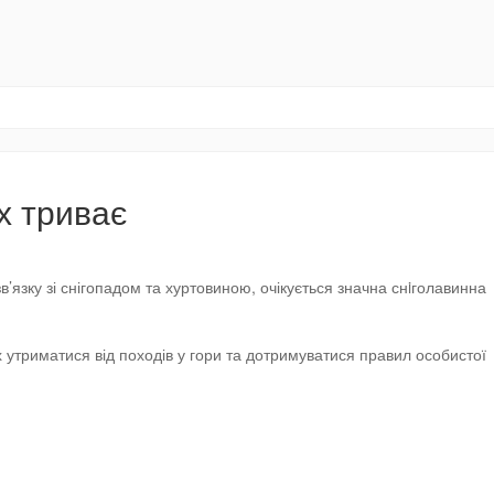
х триває
зв’язку зі снігопадом та хуртовиною, очікується значна снiголавинна
утриматися від походів у гори та дотримуватися правил особистої