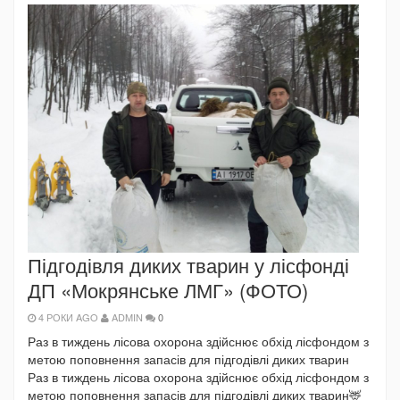
Підгодівля диких тварин у лісфонді
ДП «Мокрянське ЛМГ» (ФОТО)
4 РОКИ AGO
ADMIN
0
Раз в тиждень лісова охорона здійснює обхід лісфондом з
метою поповнення запасів для підгодівлі диких тварин
Раз в тиждень лісова охорона здійснює обхід лісфондом з
метою поповнення запасів для підгодівлі диких тварин🦌