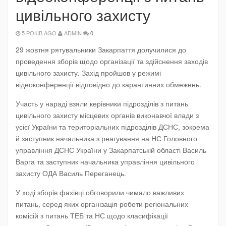
цивільного захисту
5 РОКІВ AGO
ADMIN
0
29 жовтня рятувальники Закарпаття долучилися до
проведення зборів щодо організації та здійснення заходів
цивільного захисту. Захід пройшов у режимі
відеоконференції відповідно до карантинних обмежень.
Участь у нараді взяли керівники підрозділів з питань
цивільного захисту місцевих органів виконавчої влади з
усієї України та територіальних підрозділів ДСНС, зокрема
й заступник начальника з реагування на НС Головного
управління ДСНС України у Закарпатській області Василь
Варга та заступник начальника управління цивільного
захисту ОДА Василь Переганець.
У ході зборів фахівці обговорили чимало важливих
питань, серед яких організація роботи регіональних
комісій з питань ТЕБ та НС щодо класифікації