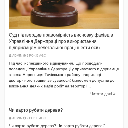
Суд підтвердив правомірність висновку фахівців
Управління Держпраці про використання
підприємцем нелегальної праці шести осіб
ADMIN
8 РОКІВ AGO
Під час інспекційного відвідування, що проводили
посадовці Управління Держпраці у приватного підприємця
зі села Нересниця Тячівського району наприкінці
цьогорічного травня,з’ясувалося: бізнесмен допустив до
виконання деяких видів робіт на території...
Читати далi
Чи варто рубати дерева?
ADMIN
7 РОКІВ AGO
Чи варто рубати дерева? Чи варто рубати дерева?