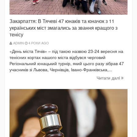
Закарпаття: В Тячеві 47 юнаків та юначок з 11
українських міст змагались за звання кращого з
тенісу
ADMIN
4 РОКИ AGO
«День міста Тячів» – під такою назвою 23-24 вересня на
тенісних кортах нашого міста відбувся черговий
Регіональний юнацький турнір, який цього разу зібрав 47
учасників зі Львова, Чернівців, Івано-Франківська,...
Читати далi