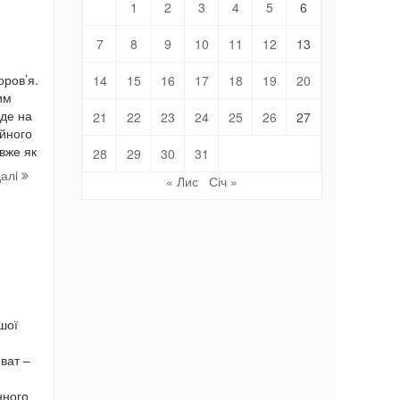
1
2
3
4
5
6
7
8
9
10
11
12
13
оров’я.
14
15
16
17
18
19
20
им
йде на
21
22
23
24
25
26
27
йного
вже як
28
29
30
31
далi
« Лис
Січ »
шої
рват –
нного