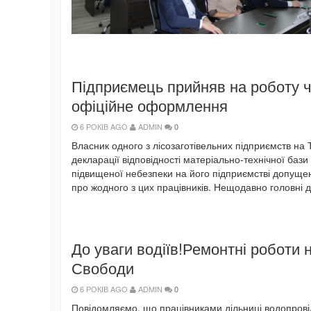
Підприємець прийняв на роботу чо
офіційне оформлення
6 РОКІВ AGO
ADMIN
0
Власник одного з лісозаготівельних підприємств на 
декларації відповідності матеріально-технічної баз
підвищеної небезпеки на його підприємстві допущен
про жодного з цих працівників. Нещодавно головні д
До уваги водіїв!Ремонтні роботи 
Свободи
6 РОКІВ AGO
ADMIN
0
Повідомляємо, що працівниками дільниці водопрові