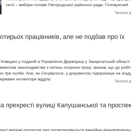
сесії – вибори голови Ужгородської районної ради. Головуючий
Читати 
тирьох працівників, але не подбав про їх
Тячівщині у поданій в Управління Держпраці у Закарпатській області
и вимогам законодавства з питань охорони праці вказав, що до робіт
о три особи. Але, як з’ясувалося, у документах підприємця не згад
ержавні інспектори відділу
Читати 
на прехресті вулиці Капушанської та проспе
дної мережі протягом дня проводитимуться аварійно-відновлювальн