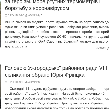
за героїзм, море ртутних термометрів і
боротьбу з коронавірусом
6 РОКІВ AGO
ADMIN
0
Він не вчився на медика, проте мужньо стоїть на варті вашого зд
Адже якщо ви стикнулися з розливом невідомої речовини, висок
рівнем радіації або й небезпекою поширення хвороби – він при
допомогу. Наш новий супермен ДСНС – начальник групи радіаці
та хімічного захисту Юрій Савончик. Захисний костюм для нього 
друга шкіра, а
Читати 
Головою Ужгородської районної ради VІІІ
скликання обрано Юрія Фрінцка
6 РОКІВ AGO
ADMIN
0
Сьогодні, 11 грудня, відбулося друге пленарне засідання пер
сесії районної ради VІІІ скликання. На сесії було присутньо 40
депутатів. В роботі сесії взяв участь Михайло Лаба та Роберт Го
депутати Верховної Ради України. Прослухавши гімн України,
новообраний склад депутатів приступив до розгляду порядку де