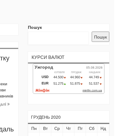
Пошук
Пошук
тку
КУРСИ ВАЛЮТ
пеки
ови
авників
далi
ГРУДЕНЬ 2020
даль
Пн
Вт
Ср
Чт
Пт
Сб
Нд