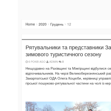
Home
2020
Грудень
12
Рятувальники та представники За
зимового туристичного сезону
6 РОКІВ AGO
ADMIN
0
Нещодавно на Рахівщині та Міжгірщині відбулися се
відпочивальників. На черзі Великоберезнянський рай
Закарпатської ОДА Олега Коцюби, керівниці управлі
гірської пошуково-рятувальної частини на чолі із 