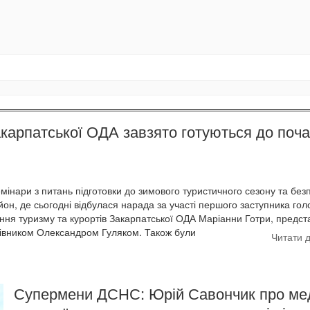
карпатської ОДА завзято готуються до поча
мінари з питань підготовки до зимового туристичного сезону та без
он, де сьогодні відбулася нарада за участі першого заступника гол
ння туризму та курортів Закарпатської ОДА Маріанни Готри, предст
керівником Олександром Гуляком. Також були
Читати 
Супермени ДСНС: Юрій Савончик про ме