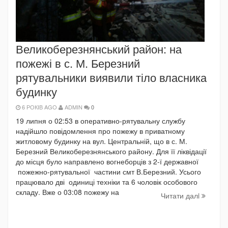
Великоберезнянський район: на
пожежі в с. М. Березний
рятувальники виявили тіло власника
будинку
6 РОКІВ AGO
ADMIN
0
19 липня о 02:53 в оперативно-рятувальну службу
надійшло повідомлення про пожежу в приватному
житловому будинку на вул. Центральній, що в с. М.
Березний Великоберезнянського району. Для її ліквідації
до місця було направлено вогнеборців з 2-ї державної
пожежно-рятувальної частини смт В.Березний. Усього
працювало дві одиниці техніки та 6 чоловік особового
складу. Вже о 03:08 пожежу на
Читати далi