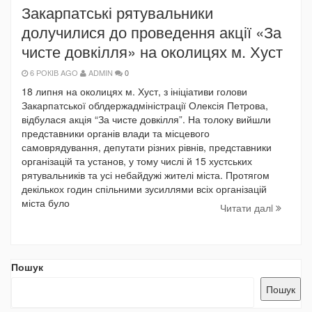
Закарпатські рятувальники
долучилися до проведення акції «За
чисте довкілля» на околицях м. Хуст
6 РОКІВ AGO
ADMIN
0
18 липня на околицях м. Хуст, з ініціативи голови
Закарпатської облдержадміністрації Олексія Петрова,
відбулася акція “За чисте довкілля”. На толоку вийшли
представники органів влади та місцевого
самоврядування, депутати різних рівнів, представники
організацій та установ, у тому числі й 15 хустських
рятувальників та усі небайдужі жителі міста. Протягом
декількох годин спільними зусиллями всіх організацій
міста було
Читати далi
Пошук
Пошук