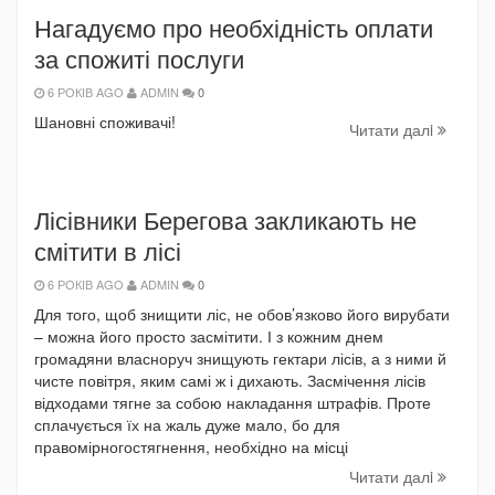
Нагадуємо про необхідність оплати
за спожиті послуги
6 РОКІВ AGO
ADMIN
0
Шановні споживачі!
Читати далi
Лісівники Берегова закликають не
смітити в лісі
6 РОКІВ AGO
ADMIN
0
Для того, щоб знищити ліс, не обов’язково його вирубати
– можна його просто засмітити. І з кожним днем
громадяни власноруч знищують гектари лісів, а з ними й
чисте повітря, яким самі ж і дихають. Засмічення лісів
відходами тягне за собою накладання штрафів. Проте
сплачується їх на жаль дуже мало, бо для
правомірногостягнення, необхідно на місці
Читати далi