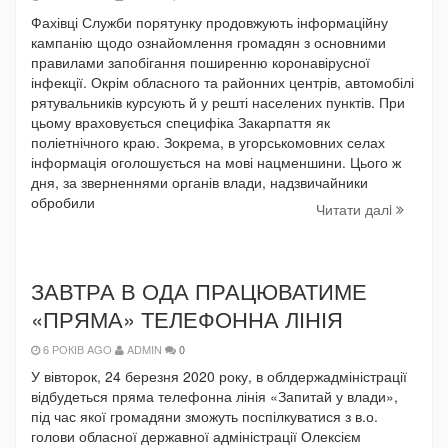
Фахівці Служби порятунку продовжують інформаційну
кампанію щодо ознайомлення громадян з основними
правилами запобігання поширенню коронавірусної
інфекції. Окрім обласного та районних центрів, автомобілі
рятувальників курсують й у решті населених пунктів. При
цьому враховується специфіка Закарпаття як
поліетнічного краю. Зокрема, в угорськомовних селах
інформація оголошується на мові нацменшини. Цього ж
дня, за зверненнями органів влади, надзвичайники
обробили
Читати далi
ЗАВТРА В ОДА ПРАЦЮВАТИМЕ
«ПРЯМА» ТЕЛЕФОННА ЛІНІЯ
6 РОКІВ AGO
ADMIN
0
У вівторок, 24 березня 2020 року, в облдержадміністрації
відбудеться пряма телефонна лінія «Запитай у влади»,
під час якої громадяни зможуть поспілкуватися з в.о.
голови обласної державної адміністрації Олексієм