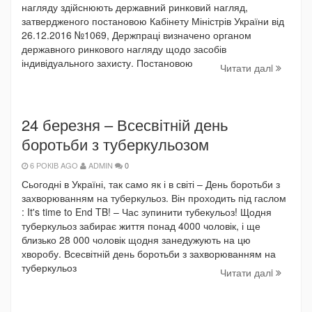
нагляду здійснюють державний ринковий нагляд,
затвердженого постановою Кабінету Міністрів України від
26.12.2016 №1069, Держпраці визначено органом
державного ринкового нагляду щодо засобів
індивідуального захисту. Постановою
Читати далi
24 березня – Всесвітній день
боротьби з туберкульозом
6 РОКІВ AGO
ADMIN
0
Сьогодні в Україні, так само як і в світі – День боротьби з
захворюванням на туберкульоз. Він проходить під гаслом
: It's time to End TB! – Час зупинити тубекульоз! Щодня
туберкульоз забирає життя понад 4000 чоловік, і ще
близько 28 000 чоловік щодня занедужують на цю
хворобу. Всесвітній день боротьби з захворюванням на
туберкульоз
Читати далi