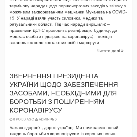
термінову нараду щодо першочергових заходів у зв’язку з
можливим захворюванням мешканки Мукачева на COVID-
19. У нараді взяли участь силовики, медики та
рятувальники області. Під час наради вирішили: –
працівники ДСНС проводять дезінфекцію будинку, де
мешкає особа з підозрою на коронавірус; – поліція
встановлює коло контактних осіб і маршрути
Читати далi
ЗВЕРНЕННЯ ПРЕЗИДЕНТА
УКРАЇНИ ЩОДО ЗАБЕЗПЕЧЕННЯ
ЗАСОБАМИ, НЕОБХІДНИМИ ДЛЯ
БОРОТЬБИ З ПОШИРЕННЯМ
КОРОНАВІРУСУ
6 РОКІВ AGO
ADMIN
0
Бажаю здоров’я, дорогі українці! Ми починаємо новий
тиждень боротьби з коронавірусом із хороших новин.