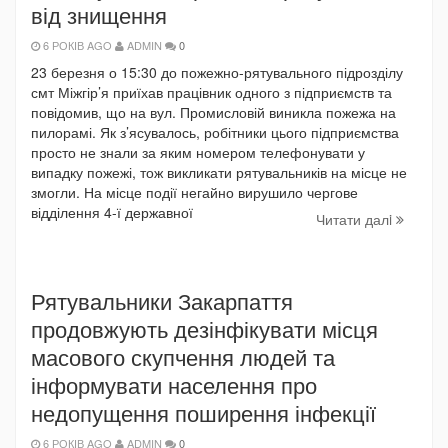
від знищення
6 РОКІВ AGO
ADMIN
0
23 березня о 15:30 до пожежно-рятувального підрозділу
смт Міжгір’я приїхав працівник одного з підприємств та
повідомив, що на вул. Промисловій виникла пожежа на
пилорамі. Як з’ясувалось, робітники цього підприємства
просто не знали за яким номером телефонувати у
випадку пожежі, тож викликати рятувальників на місце не
змогли. На місце події негайно вирушило чергове
відділення 4-ї державної
Читати далi
Рятувальники Закарпаття
продовжують дезінфікувати місця
масового скупчення людей та
інформувати населення про
недопущення поширення інфекції
6 РОКІВ AGO
ADMIN
0