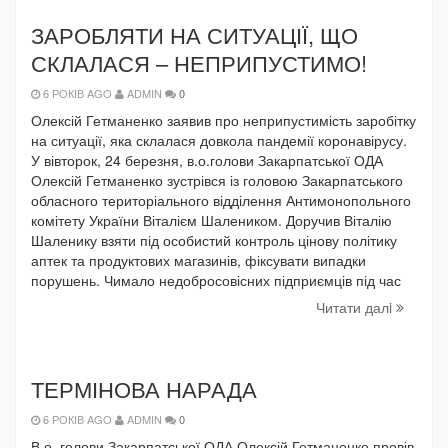
ЗАРОБЛЯТИ НА СИТУАЦІЇ, ЩО
СКЛАЛАСЯ – НЕПРИПУСТИМО!
6 РОКІВ AGO
ADMIN
0
Олексій Гетманенко заявив про неприпустимість заробітку
на ситуації, яка склалася довкола пандемії коронавірусу.
У вівторок, 24 березня, в.о.голови Закарпатської ОДА
Олексій Гетманенко зустрівся із головою Закарпатського
обласного територіального відділення Антимонопольного
комітету України Віталієм Шалеником. Доручив Віталію
Шаленику взяти під особистий контроль цінову політику
аптек та продуктових магазинів, фіксувати випадки
порушень. Чимало недобросовісних підприємців під час
Читати далi
ТЕРМІНОВА НАРАДА
6 РОКІВ AGO
ADMIN
0
В.о. голови Закарпатської ОДА Олексій Гетманенко провів