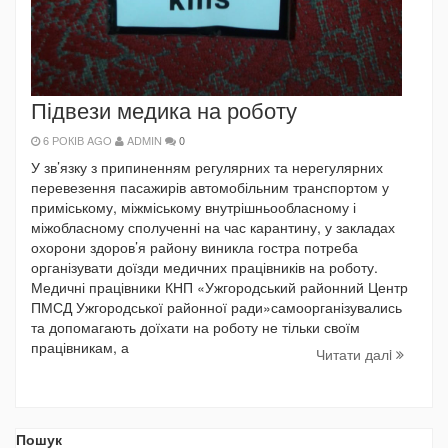
Підвези медика на роботу
6 РОКІВ AGO
ADMIN
0
У зв’язку з припиненням регулярних та нерегулярних
перевезення пасажирів автомобільним транспортом у
приміському, міжміському внутрішньообласному і
міжобласному сполученні на час карантину, у закладах
охорони здоров’я району виникла гостра потреба
організувати доїзди медичних працівників на роботу.
Медичні працівники КНП «Ужгородський районний Центр
ПМСД Ужгородської районної ради»самоорганізувались
та допомагають доїхати на роботу не тільки своїм
працівникам, а
Читати далi
Пошук