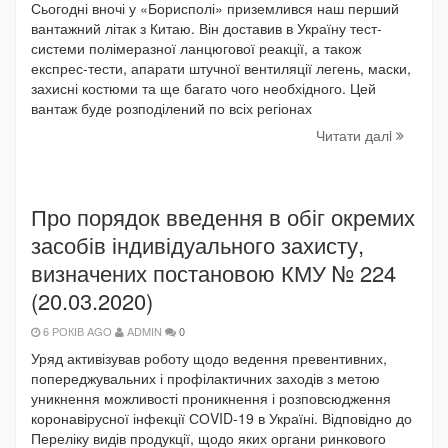
Сьогодні вночі у «Борисполі» приземлився наш перший
вантажний літак з Китаю. Він доставив в Україну тест-
системи полімеразної ланцюгової реакції, а також
експрес-тести, апарати штучної вентиляції легень, маски,
захисні костюми та ще багато чого необхідного. Цей
вантаж буде розподілений по всіх регіонах
Читати далi
Про порядок введення в обіг окремих
засобів індивідуального захисту,
визначених постановою КМУ № 224
(20.03.2020)
6 РОКІВ AGO
ADMIN
0
Уряд активізував роботу щодо ведення превентивних,
попереджувальних і профілактичних заходів з метою
уникнення можливості проникнення і розповсюдження
коронавірусної інфекції СОVID-19 в Україні. Відповідно до
Переліку видів продукції, щодо яких органи ринкового