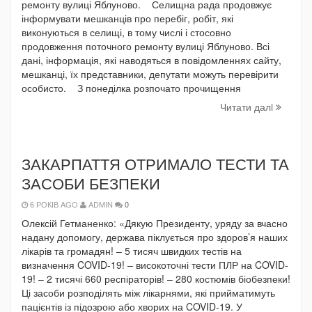
ремонту вулиці Яблуново. Селищна рада продовжує
інформувати мешканців про перебіг, робіт, які
виконуються в селищі, в тому числі і стосовно
продовження поточного ремонту вулиці Яблуново. Всі
дані, інформація, які наводяться в повідомленнях сайту,
мешканці, їх представники, депутати можуть перевірити
особисто. З понеділка розпочато прочищення
Читати далi
ЗАКАРПАТТЯ ОТРИМАЛО ТЕСТИ ТА
ЗАСОБИ БЕЗПЕКИ
6 РОКІВ AGO
ADMIN
0
Олексій Гетманенко: «Дякую Президенту, уряду за вчасно
надану допомогу, держава піклується про здоров’я наших
лікарів та громадян! – 5 тисяч швидких тестів на
визначення COVID-19! – високоточні тести ПЛР на COVID-
19! – 2 тисячі 660 респіраторів! – 280 костюмів біобезпеки!
Ці засоби розподілять між лікарнями, які прийматимуть
пацієнтів із підозрою або хворих на COVID-19. У