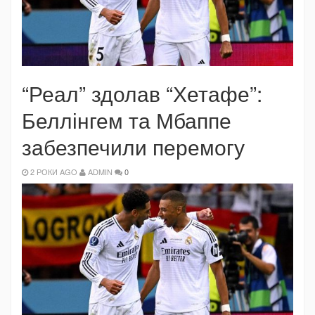
“Реал” здолав “Хетафе”:
Беллінгем та Мбаппе
забезпечили перемогу
2 РОКИ AGO
ADMIN
0