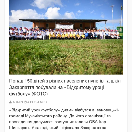
Понад 150 дітей з різних населених пунктів та шкіл
Закарпаття побували на «Відкритому уроці
футболу» (ФОТО)
ADMIN
4 РОКИ AGO
«Відкритий урок футболу» днями відбувся в Івановецькій
громаді Мукачівського району. До його організації та
проведення долучився заступник голови ОВА Ігор
Шинкарюк. У заході, який ініціювала Закарпатська