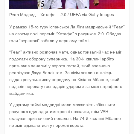
Реал Мадрид – Хетафе – 2:0 / UEFA via Getty Images
У рамках 15-го туру іспанської Ла Ліги мадридський “Реал”
на своєму полі переміг “Хетафе” з рахунком 2:0. Обидва
голи “вершкові” забили у першому таймі.
“Реал” активно розпочав матч, однак тривалий час не міг
подолати оборону суперника. На 30-й хвилині арбітр
призначив пенальті у ворота гостей, який впевнено
реалізував Джуд Беллінгем. За вісім хвилин англієць
віддав результативну передачу на Кіліана Мбаппе, який
подвоїв перевагу господарів ударом з-за меж штрафного
майданчика.
У другому таймі мадридці мали можливість збільшити
рахунок з одинадцятиметрової позначки, втім VAR
скасував призначений пенальті. На 74-й хвилині Мбаппе
не зміг відзначитися у порожні ворота.