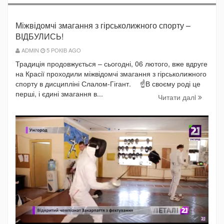
Міжвідомчі змагання з гірськолижного спорту –
ВІДБУЛИСЬ!
ADMIN
5 РОКІВ AGO
Традиція продовжується – сьогодні, 06 лютого, вже вдруге
на Красії проходили міжвідомчі змагання з гірськолижного
спорту в дисципліні Слалом-Гігант. ⠀ ☝️В своєму роді це
перші, і єдині змагання в...
Читати далi