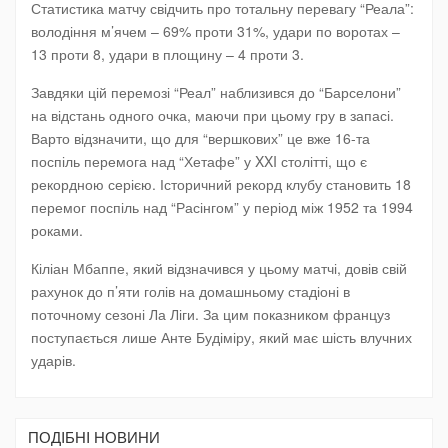
Статистика матчу свідчить про тотальну перевагу “Реала”:
володіння м’ячем – 69% проти 31%, удари по воротах –
13 проти 8, удари в площину – 4 проти 3.
Завдяки цій перемозі “Реал” наблизився до “Барселони”
на відстань одного очка, маючи при цьому гру в запасі.
Варто відзначити, що для “вершкових” це вже 16-та
поспіль перемога над “Хетафе” у XXI столітті, що є
рекордною серією. Історичний рекорд клубу становить 18
перемог поспіль над “Расінгом” у період між 1952 та 1994
роками.
Кіліан Мбаппе, який відзначився у цьому матчі, довів свій
рахунок до п’яти голів на домашньому стадіоні в
поточному сезоні Ла Ліги. За цим показником француз
поступається лише Анте Будіміру, який має шість влучних
ударів.
ПОДIБНI НОВИНИ