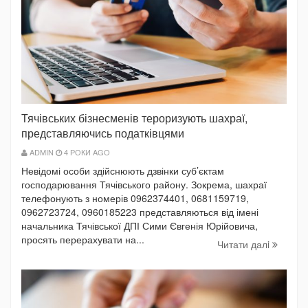
Тячівських бізнесменів тероризують шахраї,
представляючись податківцями
ADMIN
4 РОКИ AGO
Невідомі особи здійснюють дзвінки суб’єктам
господарювання Тячівського району. Зокрема, шахраї
телефонують з номерів 0962374401, 0681159719,
0962723724, 0960185223 представляються від імені
начальника Тячівської ДПІ Сими Євгенія Юрійовича,
просять перерахувати на...
Читати далi