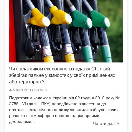
Чи є платником екологічного податку СГ, який
зберігає пальне у ємностях у своїх приміщеннях
або територіях?
ADMIN
2 РОКИ AGO
Податковим кодексом України від 02 грудня 2010 року №
2755 –VI (далі – ПКУ) передбачено віднесення до
платників екологічного податку за викиди забруднюючих
речовин в атмосферне повітря стаціонарними
джерелами...
Читати далi