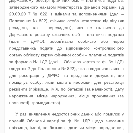
Державному реєстрі фізичних осіб – платників податків,
затвердженого наказом Міністерства фінансів України від
29.09.2017 № 822 із змінами та доповненнями (далі –
Положення № 822), фізична особа незалежно від віку (як
резидент, так і нерезидент), яка не включена до
Державного реєстру фізичних осіб – платників податків
(далі – ДРФО), зобов’язана особисто або через
представника подати до відповідного контролюючого
органу облікову картку фізичної особи – платника податків
за формою № 1ДР (далі – Облікова картка за ф. № 1ДР)
(додаток 2 до Положення № 822), яка є водночас заявою
для реєстрації у ДРФО, та пред’явити документ, що
посвідчує особу, який містить необхідні для реєстрації
реквізити (прізвище, ім’я, по батькові (за наявності), дату
народження, місце народження, місце проживання (за
наявності), громадянство).
У разі виявлення недостовірних даних або помилок у
поданій Обліковій картці за ф. № 1ДР щодо внесення
прізвища, імені, по батькові, дати чи місця народження,