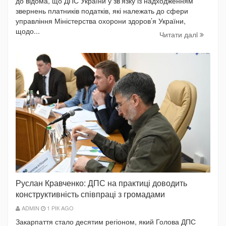
до відома, що ДПС України у зв’язку із надходженням
звернень платників податків, які належать до сфери
управління Міністерства охорони здоров’я України,
щодо...
Читати далi
Руслан Кравченко: ДПС на практиці доводить
конструктивність співпраці з громадами
ADMIN
1 РІК AGO
Закарпаття стало десятим регіоном, який Голова ДПС