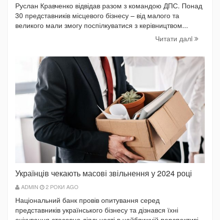
Руслан Кравченко відвідав разом з командою ДПС. Понад
30 представників місцевого бізнесу – від малого та
великого мали змогу поспілкуватися з керівництвом...
Читати далi
Українців чекають масові звільнення у 2024 році
ADMIN
2 РОКИ AGO
Національний банк провів опитування серед
представників українського бізнесу та дізнався їхні
очікування стосовно діяльності в найближчій перспективі.