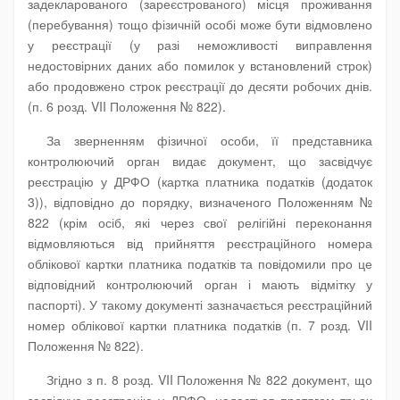
задекларованого (зареєстрованого) місця проживання
(перебування) тощо фізичній особі може бути відмовлено
у реєстрації (у разі неможливості виправлення
недостовірних даних або помилок у встановлений строк)
або продовжено строк реєстрації до десяти робочих днів.
(п. 6 розд. VII Положення № 822).
За зверненням фізичної особи, її представника
контролюючий орган видає документ, що засвідчує
реєстрацію у ДРФО (картка платника податків (додаток
3)), відповідно до порядку, визначеного Положенням №
822 (крім осіб, які через свої релігійні переконання
відмовляються від прийняття реєстраційного номера
облікової картки платника податків та повідомили про це
відповідний контролюючий орган і мають відмітку у
паспорті). У такому документі зазначається реєстраційний
номер облікової картки платника податків (п. 7 розд. VII
Положення № 822).
Згідно з п. 8 розд. VII Положення № 822 документ, що