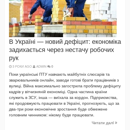
В Україні — новий дефіцит: економіка
задихається через нестачу робочих
рук
3 РОКИ AGO
ADMIN
0
Поки українські ПТУ навчають майбутніх слюсарів та
зварювальників онлайн, заводи готові брати працівників з
вулиці. Війна максимально загострила проблему дефіциту
кадрів у вітчизняній економіці. Одна частина країни
служить в ЗСУ, інша — виїхала за кордон. Підприємства,
які продовжують працювати в Україні, прогнозують, що за
два-три роки економічне зростання буде обмежене
головним чинником: нікому буде працювати.
Читати далi