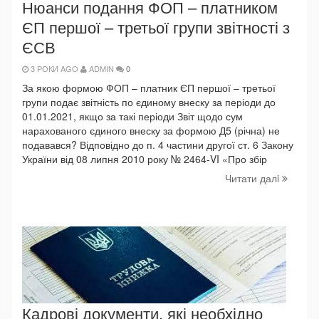
Нюанси подання ФОП – платником
ЄП першої – третьої групи звітності з
ЄСВ
3 РОКИ AGO
ADMIN
0
За якою формою ФОП – платник ЄП першої – третьої
групи подає звітність по єдиному внеску за періоди до
01.01.2021, якщо за такі періоди Звіт щодо сум
нарахованого єдиного внеску за формою Д5 (річна) не
подавався? Відповідно до п. 4 частини другої ст. 6 Закону
України від 08 липня 2010 року № 2464-VI «Про збір
Читати далi
Кадрові документи, які необхідно